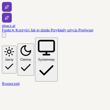
pisacz.ai
Funkcje
Korzyści
Jak to działa
Przykłady użycia
Porównaj
Jasny
Ciemny
Systemowy
Rozpocznij