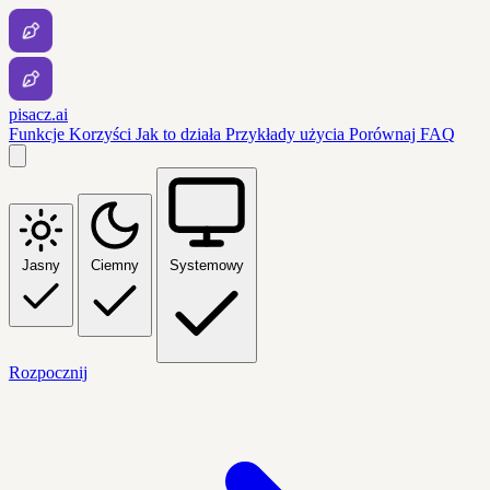
pisacz.ai
Funkcje
Korzyści
Jak to działa
Przykłady użycia
Porównaj
FAQ
Jasny
Ciemny
Systemowy
Rozpocznij