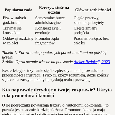
Rzeczywistość na
Popularna rada
Główne rozbieżności
uczelni
Pisz w stałych
Semestralne burze
Ciągłe przerwy,
godzinach
administracyjne
zmienne priorytety
Trzymaj się
Konspekt żyje i
Częste zmiany
konspektu
ewoluuje
podejścia
Oddawaj rozdziały
Promotor żąda
Praca na bieżąco, bez
w całości
fragmentów
całości
Tabela 1: Porównanie popularnych porad z realiami na polskiej
uczelni
Źródło: Opracowanie własne na podstawie
Atelier Redakcji, 2023
Bezrefleksyjne trzymanie się "bezpiecznych rad" prowadzi do
przeciętności i frustracji. Tylko ci, którzy rozumieją, gdzie kończy
się teoria a zaczyna praktyka, zyskują realną przewagę.
Kto naprawdę decyduje o twojej rozprawie? Ukryta
rola promotora i komisji
O ile podręczniki powtarzają frazesy o "autonomii doktoranta", to
prawda jest znacznie bardziej złożona. Promotor i komisja mają
nieformalną władzę kształtowania twojej pracy na każdym etapie –