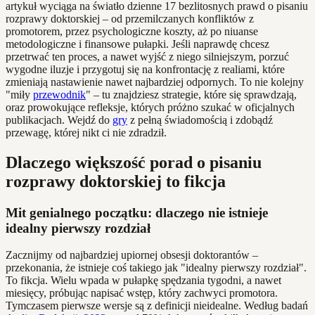
artykuł wyciąga na światło dzienne 17 bezlitosnych prawd o pisaniu
rozprawy doktorskiej – od przemilczanych konfliktów z
promotorem, przez psychologiczne koszty, aż po niuanse
metodologiczne i finansowe pułapki. Jeśli naprawdę chcesz
przetrwać ten proces, a nawet wyjść z niego silniejszym, porzuć
wygodne iluzje i przygotuj się na konfrontację z realiami, które
zmieniają nastawienie nawet najbardziej odpornych. To nie kolejny
"miły
przewodnik
" – tu znajdziesz strategie, które się sprawdzają,
oraz prowokujące refleksje, których próżno szukać w oficjalnych
publikacjach. Wejdź do
gry
z pełną świadomością i zdobądź
przewagę, której nikt ci nie zdradził.
Dlaczego większość porad o pisaniu
rozprawy doktorskiej to fikcja
Mit genialnego początku: dlaczego nie istnieje
idealny pierwszy rozdział
Zacznijmy od najbardziej upiornej obsesji doktorantów –
przekonania, że istnieje coś takiego jak "idealny pierwszy rozdział".
To fikcja. Wielu wpada w pułapkę spędzania tygodni, a nawet
miesięcy, próbując napisać wstęp, który zachwyci promotora.
Tymczasem pierwsze wersje są z definicji nieidealne. Według badań