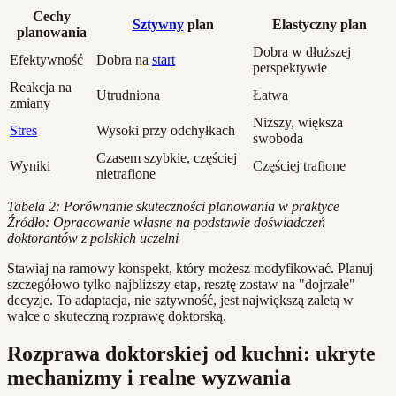
Cechy
Sztywny
plan
Elastyczny plan
planowania
Dobra w dłuższej
Efektywność
Dobra na
start
perspektywie
Reakcja na
Utrudniona
Łatwa
zmiany
Niższy, większa
Stres
Wysoki przy odchyłkach
swoboda
Czasem szybkie, częściej
Wyniki
Częściej trafione
nietrafione
Tabela 2: Porównanie skuteczności planowania w praktyce
Źródło: Opracowanie własne na podstawie doświadczeń
doktorantów z polskich uczelni
Stawiaj na ramowy konspekt, który możesz modyfikować. Planuj
szczegółowo tylko najbliższy etap, resztę zostaw na "dojrzałe"
decyzje. To adaptacja, nie sztywność, jest największą zaletą w
walce o skuteczną rozprawę doktorską.
Rozprawa doktorskiej od kuchni: ukryte
mechanizmy i realne wyzwania