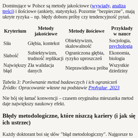
Dominujące w Polsce są metody jakościowe (
wywiady
,
analiza
treści
) i ilościowe (ankiety, statystyka). Pozornie "bezpieczne", mają
ukryte ryzyka – np. błędy doboru próby czy tendencyjność pytań.
Metody
Przykłady
Kryterium
Metody ilościowe
jakościowe
w nauce
Obiektywizm,
Socjologia,
Siła
Głębia, kontekst
skalowalność
psychologia
Subiektywizm,
Ograniczona głębia,
Ekonomia,
Słabość
trudność replikacji
ryzyko uproszczeń
biologia
Największy
Zła walidacja
Wszystkie
Nieprawidłowa próba
błąd
danych
dziedziny
Tabela 3: Porównanie metod badawczych i ich ograniczeń
Źródło: Opracowanie własne na podstawie
Profvalue, 2023
Nie bój się łamać konwencji – czasem oryginalna mieszanka metod
daje największy naukowy efekt.
Błędy metodologiczne, które niszczą kariery (i jak się
ich ustrzec)
Każdy doktorant boi się słów "błąd metodologiczny". Najgorsze to