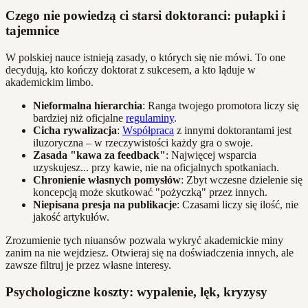
Czego nie powiedzą ci starsi doktoranci: pułapki i
tajemnice
W polskiej nauce istnieją zasady, o których się nie mówi. To one
decydują, kto kończy doktorat z sukcesem, a kto ląduje w
akademickim limbo.
Nieformalna hierarchia
: Ranga twojego promotora liczy się
bardziej niż oficjalne
regulaminy
.
Cicha rywalizacja
:
Współpraca
z innymi doktorantami jest
iluzoryczna – w rzeczywistości każdy gra o swoje.
Zasada "kawa za feedback"
: Najwięcej wsparcia
uzyskujesz... przy kawie, nie na oficjalnych spotkaniach.
Chronienie własnych pomysłów
: Zbyt wczesne dzielenie się
koncepcją może skutkować "pożyczką" przez innych.
Niepisana presja na publikacje
: Czasami liczy się ilość, nie
jakość artykułów.
Zrozumienie tych niuansów pozwala wykryć akademickie miny
zanim na nie wejdziesz. Otwieraj się na doświadczenia innych, ale
zawsze filtruj je przez własne interesy.
Psychologiczne koszty: wypalenie, lęk, kryzysy