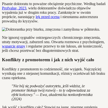
Pisanie doktoratu to poważne obciążenie psychiczne. Według badań
Profvalue, 2023
, wielu doktorantów doświadcza objawów
wypalenia już w drugim roku pracy. Zamknięcie w swoim
projekcie, narastający
lęk przed oceną
i nieustanna autocenzura
prowadzą do kryzysów.
Nie ignoruj sygnałów ostrzegawczych: chronicznego zmęczenia,
utraty motywacji, zaburzeń snu. Otwarta rozmowa z psychologiem,
wsparcie grupy
i regularne przerwy to nie luksus, ale konieczność,
jeśli chcesz przetrwać bez długoterminowych strat.
Konflikty z promotorem i jak z nich wyjść cało
Konflikty z promotorem to codzienność, nie wyjątek. Najczęściej
wynikają one z niejasnej komunikacji, różnicy oczekiwań lub braku
czasu opiekuna.
"Nie bój się podważyć autorytetu, jeśli widzisz, że
promotor blokuje twój rozwój – to ty odpowiadasz za
efekt końcowy." — Ewa, akademicka nonkonformistka
(2024)
Jak wyjść z konfliktu cało? Stawiaj na jasne, pisemne ustalenia,