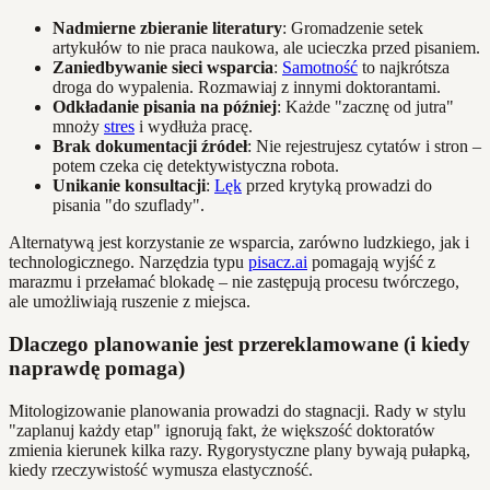
Nadmierne zbieranie literatury
: Gromadzenie setek
artykułów to nie praca naukowa, ale ucieczka przed pisaniem.
Zaniedbywanie sieci wsparcia
:
Samotność
to najkrótsza
droga do wypalenia. Rozmawiaj z innymi doktorantami.
Odkładanie pisania na później
: Każde "zacznę od jutra"
mnoży
stres
i wydłuża pracę.
Brak dokumentacji źródeł
: Nie rejestrujesz cytatów i stron –
potem czeka cię detektywistyczna robota.
Unikanie konsultacji
:
Lęk
przed krytyką prowadzi do
pisania "do szuflady".
Alternatywą jest korzystanie ze wsparcia, zarówno ludzkiego, jak i
technologicznego. Narzędzia typu
pisacz.ai
pomagają wyjść z
marazmu i przełamać blokadę – nie zastępują procesu twórczego,
ale umożliwiają ruszenie z miejsca.
Dlaczego planowanie jest przereklamowane (i kiedy
naprawdę pomaga)
Mitologizowanie planowania prowadzi do stagnacji. Rady w stylu
"zaplanuj każdy etap" ignorują fakt, że większość doktoratów
zmienia kierunek kilka razy. Rygorystyczne plany bywają pułapką,
kiedy rzeczywistość wymusza elastyczność.