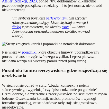
Atelier Redakcji, 2023
, ponad 70% doktorantów kilkakrotnie
przebudowuje początkowe rozdziały – i to jest norma, nie dowód
niekompetencji.
"Im szybciej porzucisz
perfekcjonizm
, tym szybciej
zobaczysz realne postępy. Liczą się kolejne wersje i
dialog
z promotorem, nie idealny
start
." — Anna,
doświadczona opiekunka naukowa (źródło: wywiad
własny)
Nie wierz w
poradniki
, które obiecują liniowy, uporządkowany
proces – chaos to część twórczego wysiłku. Lepsza pierwsza,
nieudana wersja niż wieczny paraliż przed pustą stroną.
Poradniki kontra rzeczywistość: gdzie rozjeżdżają się
oczekiwania
W sieci roi się od rad w stylu "zbuduj konspekt, a potem
sukcesywnie go wypełniaj" czy "pisz codziennie po godzinie".
Brzmi dobrze, ale zderzenie z rzeczywistością polskiej uczelni bywa
bolesne. Oczekiwania komisji, naciski promotorów i wymogi
formalne sprawiają, że standardowe rady stają się groteskowo
nieadekwatne.