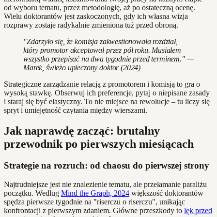
od wyboru tematu, przez metodologię, aż po ostateczną ocenę.
Wielu doktorantów jest zaskoczonych, gdy ich własna wizja
rozprawy zostaje radykalnie zmieniona tuż przed obroną.
"Zdarzyło się, że komisja zakwestionowała rozdział,
który promotor akceptował przez pół roku. Musiałem
wszystko przepisać na dwa tygodnie przed terminem." —
Marek, świeżo upieczony doktor (2024)
Strategiczne zarządzanie relacją z promotorem i komisją to gra o
wysoką stawkę. Obserwuj ich preferencje, pytaj o niepisane zasady
i staraj się być elastyczny. To nie miejsce na rewolucje – tu liczy się
spryt i umiejętność czytania między wierszami.
Jak naprawdę zacząć: brutalny
przewodnik po pierwszych miesiącach
Strategie na rozruch: od chaosu do pierwszej strony
Najtrudniejsze jest nie znalezienie tematu, ale przełamanie paraliżu
początku. Według
Mind the Graph, 2024
większość doktorantów
spędza pierwsze tygodnie na "riserczu o riserczu", unikając
konfrontacji z pierwszym zdaniem. Główne przeszkody to
lęk przed