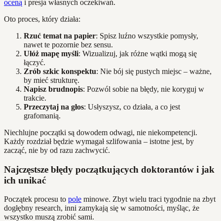
oceną
i presja własnych oczekiwań.
Oto proces, który działa:
Rzuć temat na papier
: Spisz luźno wszystkie pomysły,
nawet te pozornie bez sensu.
Ułóż mapę myśli
: Wizualizuj, jak różne wątki mogą się
łączyć.
Zrób szkic konspektu
: Nie bój się pustych miejsc – ważne,
by mieć strukturę.
Napisz brudnopis
: Pozwól sobie na błędy, nie koryguj w
trakcie.
Przeczytaj na głos
: Usłyszysz, co działa, a co jest
grafomanią.
Niechlujne początki są dowodem odwagi, nie niekompetencji.
Każdy rozdział będzie wymagał szlifowania – istotne jest, by
zacząć, nie by od razu zachwycić.
Najczęstsze błędy początkujących doktorantów i jak
ich unikać
Początek procesu to
pole
minowe. Zbyt wielu traci tygodnie na zbyt
dogłębny research, inni zamykają się w samotności, myśląc, że
wszystko muszą zrobić sami.