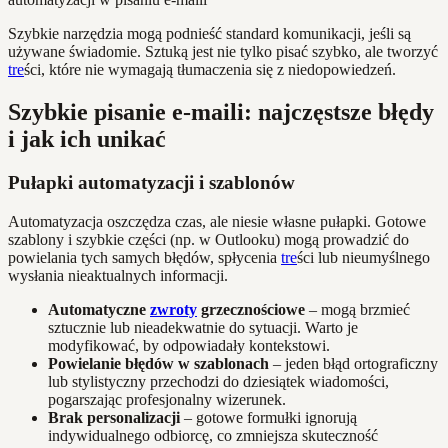
Szybkie narzędzia mogą podnieść standard komunikacji, jeśli są
używane świadomie. Sztuką jest nie tylko pisać szybko, ale tworzyć
tre
ści, które nie wymagają tłumaczenia się z niedopowiedzeń.
Szybkie pisanie e-maili: najczęstsze błędy
i jak ich unikać
Pułapki automatyzacji i szablonów
Automatyzacja oszczędza czas, ale niesie własne pułapki. Gotowe
szablony i szybkie części (np. w Outlooku) mogą prowadzić do
powielania tych samych błędów, spłycenia
tre
ści lub nieumyślnego
wysłania nieaktualnych informacji.
Automatyczne
zwroty
grzecznościowe
– mogą brzmieć
sztucznie lub nieadekwatnie do sytuacji. Warto je
modyfikować, by odpowiadały kontekstowi.
Powielanie błędów w szablonach
– jeden błąd ortograficzny
lub stylistyczny przechodzi do dziesiątek wiadomości,
pogarszając profesjonalny wizerunek.
Brak personalizacji
– gotowe formułki ignorują
indywidualnego odbiorcę, co zmniejsza skuteczność