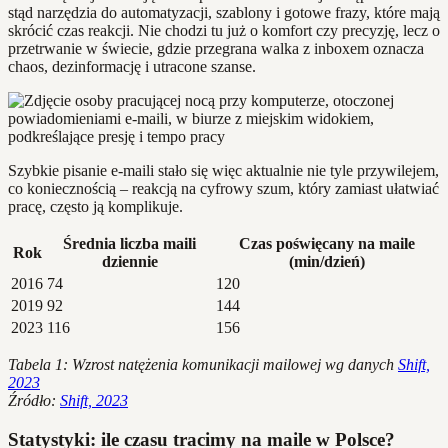
stąd narzędzia do automatyzacji, szablony i gotowe frazy, które mają
skrócić czas reakcji. Nie chodzi tu już o komfort czy precyzję, lecz o
przetrwanie w świecie, gdzie przegrana walka z inboxem oznacza
chaos, dezinformację i utracone szanse.
Szybkie pisanie e-maili stało się więc aktualnie nie tyle przywilejem,
co koniecznością – reakcją na cyfrowy szum, który zamiast ułatwiać
pracę, często ją komplikuje.
Średnia liczba maili
Czas poświęcany na maile
Rok
dziennie
(min/dzień)
2016
74
120
2019
92
144
2023
116
156
Tabela 1: Wzrost natężenia komunikacji mailowej wg danych
Shift,
2023
Źródło:
Shift, 2023
Statystyki: ile czasu tracimy na maile w Polsce?