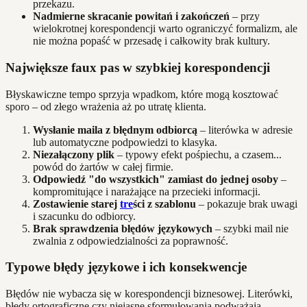
przekazu.
Nadmierne skracanie powitań i zakończeń
– przy
wielokrotnej korespondencji warto ograniczyć formalizm, ale
nie można popaść w przesadę i całkowity brak kultury.
Największe faux pas w szybkiej korespondencji
Błyskawiczne tempo sprzyja wpadkom, które mogą kosztować
sporo – od złego wrażenia aż po utratę klienta.
Wysłanie maila z błędnym odbiorcą
– literówka w adresie
lub automatyczne podpowiedzi to klasyka.
Niezałączony plik
– typowy efekt pośpiechu, a czasem...
powód do żartów w całej firmie.
Odpowiedź "do wszystkich" zamiast do jednej osoby
–
kompromitujące i narażające na przecieki informacji.
Zostawienie starej
tre
ści z szablonu
– pokazuje brak uwagi
i szacunku do odbiorcy.
Brak sprawdzenia błędów językowych
– szybki mail nie
zwalnia z odpowiedzialności za poprawność.
Typowe błędy językowe i ich konsekwencje
Błędów nie wybacza się w korespondencji biznesowej. Literówki,
błędy ortograficzne czy niejasne sformułowania podważają