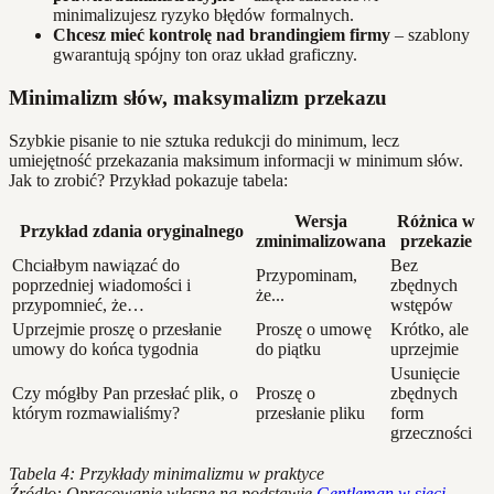
minimalizujesz ryzyko błędów formalnych.
Chcesz mieć kontrolę nad brandingiem firmy
– szablony
gwarantują spójny ton oraz układ graficzny.
Minimalizm słów, maksymalizm przekazu
Szybkie pisanie to nie sztuka redukcji do minimum, lecz
umiejętność przekazania maksimum informacji w minimum słów.
Jak to zrobić? Przykład pokazuje tabela:
Wersja
Różnica w
Przykład zdania oryginalnego
zminimalizowana
przekazie
Chciałbym nawiązać do
Bez
Przypominam,
poprzedniej wiadomości i
zbędnych
że...
przypomnieć, że…
wstępów
Uprzejmie proszę o przesłanie
Proszę o umowę
Krótko, ale
umowy do końca tygodnia
do piątku
uprzejmie
Usunięcie
Czy mógłby Pan przesłać plik, o
Proszę o
zbędnych
którym rozmawialiśmy?
przesłanie pliku
form
grzeczności
Tabela 4: Przykłady minimalizmu w praktyce
Źródło: Opracowanie własne na podstawie
Gentleman w sieci,