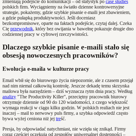
zmieniają podejście do komunikacji – od statystyk po
case studies
polskich firm. Wyciągniemy na światło dzienne kontrowersyjne
strategie, pokażemy, gdzie szybkie pisanie e-maili jest zbawieniem,
a gdzie pułapką produktywności. Jeśli doceniasz
bezkompromisowe, oparte na faktach podejście, czytaj dalej. Czeka
Cię
przewodnik
, który bez owijania w bawełnę pokazuje drugie dno
codziennej pracy w cyfrowej rzeczywistości.
Dlaczego szybkie pisanie e-maili stało się
obsesją nowoczesnych pracowników?
Ewolucja e-maila w kulturze pracy
Email wbił się do biurowego życia niepozornie, ale z czasem przejął
nad nim niemal całkowitą kontrolę. Jeszcze dekadę temu skrzynka
mailowa była narzędziem – dziś wyznacza rytm dnia pracy. Według
analizy
"The Productivity Killer", przeciętny pracownik biurowy
otrzymuje dziennie od 90 do 120 wiadomości, z czego większość
wymaga reakcji w ciągu kilku godzin. W polskich realiach nie jest
inaczej – mail to nerwowy puls firmy, a szybka odpowiedź często
bywa wyżej ceniona niż jej
tre
ść.
Presja, by odpowiadać natychmiast, nie wzięła się znikąd. Firmy
coraz częściej oczekują od zespołów uniwersalnej dostępności –