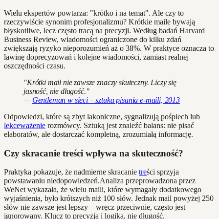
Wielu ekspertów powtarza: "krótko i na temat". Ale czy to
rzeczywiście synonim profesjonalizmu? Krótkie maile bywają
błyskotliwe, lecz często tracą na precyzji. Według badań Harvard
Business Review, wiadomości ograniczone do kilku zdań
zwiększają ryzyko nieporozumień aż o 38%. W praktyce oznacza to
lawinę doprecyzowań i kolejne wiadomości, zamiast realnej
oszczędności czasu.
"Krótki mail nie zawsze znaczy skuteczny. Liczy się
jasność, nie długość."
—
Gentleman w sieci – sztuka pisania e-maili, 2013
Odpowiedzi, które są zbyt lakoniczne, sygnalizują pośpiech lub
lekceważenie
rozmówcy. Sztuką jest znaleźć balans: nie pisać
elaboratów, ale dostarczać kompletną, zrozumiałą informację.
Czy skracanie treści wpływa na skuteczność?
Praktyka pokazuje, że nadmierne skracanie
tre
ści sprzyja
powstawaniu niedopowiedzeń.Analiza przeprowadzona przez
WeNet wykazała, że wielu maili, które wymagały dodatkowego
wyjaśnienia, było krótszych niż 100 słów. Jednak mail powyżej 250
słów nie zawsze jest lepszy – wręcz przeciwnie, często jest
ignorowany. Klucz to precyzja i logika, nie długość.