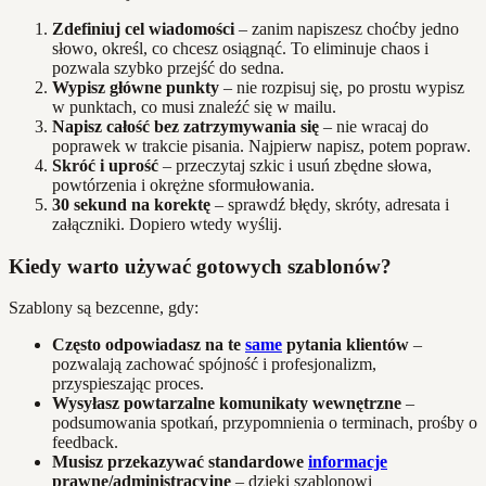
Zdefiniuj cel wiadomości
– zanim napiszesz choćby jedno
słowo, określ, co chcesz osiągnąć. To eliminuje chaos i
pozwala szybko przejść do sedna.
Wypisz główne punkty
– nie rozpisuj się, po prostu wypisz
w punktach, co musi znaleźć się w mailu.
Napisz całość bez zatrzymywania się
– nie wracaj do
poprawek w trakcie pisania. Najpierw napisz, potem popraw.
Skróć i uprość
– przeczytaj szkic i usuń zbędne słowa,
powtórzenia i okrężne sformułowania.
30 sekund na korektę
– sprawdź błędy, skróty, adresata i
załączniki. Dopiero wtedy wyślij.
Kiedy warto używać gotowych szablonów?
Szablony są bezcenne, gdy:
Często odpowiadasz na te
same
pytania klientów
–
pozwalają zachować spójność i profesjonalizm,
przyspieszając proces.
Wysyłasz powtarzalne komunikaty wewnętrzne
–
podsumowania spotkań, przypomnienia o terminach, prośby o
feedback.
Musisz przekazywać standardowe
informacje
prawne/administracyjne
– dzięki szablonowi