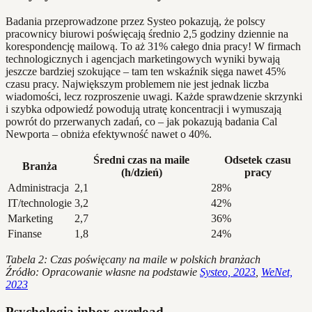
Badania przeprowadzone przez Systeo pokazują, że polscy
pracownicy biurowi poświęcają średnio 2,5 godziny dziennie na
korespondencję mailową. To aż 31% całego dnia pracy! W firmach
technologicznych i agencjach marketingowych wyniki bywają
jeszcze bardziej szokujące – tam ten wskaźnik sięga nawet 45%
czasu pracy. Największym problemem nie jest jednak liczba
wiadomości, lecz rozproszenie uwagi. Każde sprawdzenie skrzynki
i szybka odpowiedź powodują utratę koncentracji i wymuszają
powrót do przerwanych zadań, co – jak pokazują badania Cal
Newporta – obniża efektywność nawet o 40%.
Średni czas na maile
Odsetek czasu
Branża
(h/dzień)
pracy
Administracja
2,1
28%
IT/technologie
3,2
42%
Marketing
2,7
36%
Finanse
1,8
24%
Tabela 2: Czas poświęcany na maile w polskich branżach
Źródło: Opracowanie własne na podstawie
Systeo, 2023
,
WeNet,
2023
Psychologia inbox overload