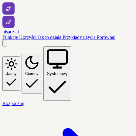
pisacz.ai
Funkcje
Korzyści
Jak to działa
Przykłady użycia
Porównaj
Jasny
Ciemny
Systemowy
Rozpocznij