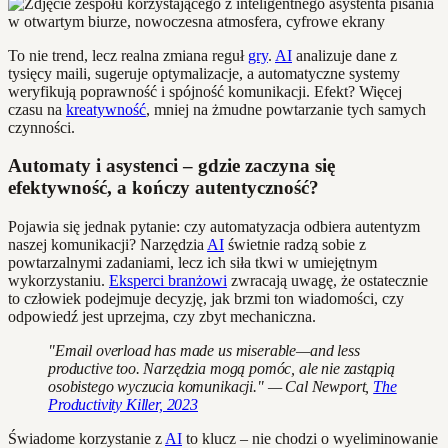
To nie trend, lecz realna zmiana reguł
gry
.
AI
analizuje dane z
tysięcy maili, sugeruje optymalizacje, a automatyczne systemy
weryfikują poprawność i spójność komunikacji. Efekt? Więcej
czasu na
kreatywność
, mniej na żmudne powtarzanie tych samych
czynności.
Automaty i asystenci – gdzie zaczyna się
efektywność, a kończy autentyczność?
Pojawia się jednak pytanie: czy automatyzacja odbiera autentyzm
naszej komunikacji? Narzędzia
AI
świetnie radzą sobie z
powtarzalnymi zadaniami, lecz ich siła tkwi w umiejętnym
wykorzystaniu.
Eksperci branżowi
zwracają uwagę, że ostatecznie
to człowiek podejmuje decyzję, jak brzmi ton wiadomości, czy
odpowiedź jest uprzejma, czy zbyt mechaniczna.
"Email overload has made us miserable—and less
productive too. Narzędzia mogą pomóc, ale nie zastąpią
osobistego wyczucia komunikacji." — Cal Newport,
The
Productivity Killer, 2023
Świadome korzystanie z
AI
to klucz – nie chodzi o wyeliminowanie