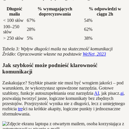
Długość
% wymagających
% odpowiedzi w
maila
doprecyzowania
ciągu 2h
< 100 słów
67%
54%
100–250
28%
62%
słów
> 250 słów
5%
38%
Tabela 3: Wpływ długości maila na skuteczność komunikacji
Źródło: Opracowanie własne na podstawie
WeNet, 2023
Jak szybkość może podnieść klarowność
komunikacji
Zaskakujące? Szybkie pisanie nie musi być wrogiem jakości – pod
warunkiem, że wykorzystasz sprawdzone narzędzia. Gotowe
szablony, funkcje autouzupełniania oraz narzędzia
AI
, jak pisacz.
ai
,
pozwalają tworzyć jasne, logiczne komunikaty bez zbędnych
przestojów. Przejrzystość wynika nie z długości, lecz z umiejętnego
rozbicia
tre
ści na krótkie akapity, logiczne punkty i jednoznaczne
sformułowania.