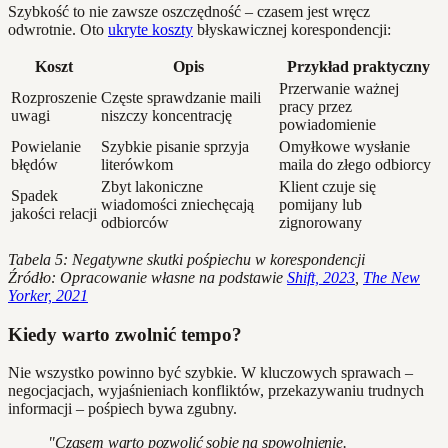
Szybkość to nie zawsze oszczędność – czasem jest wręcz
odwrotnie. Oto
ukryte koszty
błyskawicznej korespondencji:
Koszt
Opis
Przykład praktyczny
Przerwanie ważnej
Rozproszenie
Częste sprawdzanie maili
pracy przez
uwagi
niszczy koncentrację
powiadomienie
Powielanie
Szybkie pisanie sprzyja
Omyłkowe wysłanie
błędów
literówkom
maila do złego odbiorcy
Zbyt lakoniczne
Klient czuje się
Spadek
wiadomości zniechęcają
pomijany lub
jakości relacji
odbiorców
zignorowany
Tabela 5: Negatywne skutki pośpiechu w korespondencji
Źródło: Opracowanie własne na podstawie
Shift, 2023
,
The New
Yorker, 2021
Kiedy warto zwolnić tempo?
Nie wszystko powinno być szybkie. W kluczowych sprawach –
negocjacjach, wyjaśnieniach konfliktów, przekazywaniu trudnych
informacji – pośpiech bywa zgubny.
"Czasem warto pozwolić sobie na spowolnienie.