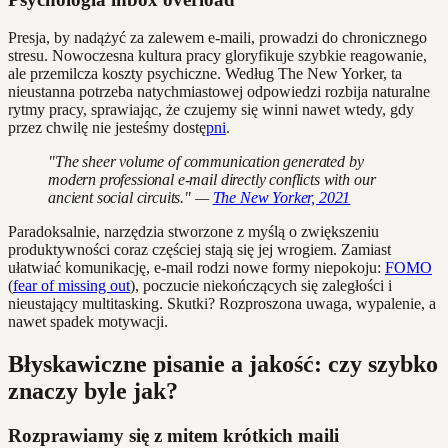
Presja, by nadążyć za zalewem e-maili, prowadzi do chronicznego
stresu. Nowoczesna kultura pracy gloryfikuje szybkie reagowanie,
ale przemilcza koszty psychiczne. Według The New Yorker, ta
nieustanna potrzeba natychmiastowej odpowiedzi rozbija naturalne
rytmy pracy, sprawiając, że czujemy się winni nawet wtedy, gdy
przez chwilę nie jesteśmy dostę
pni
.
"The sheer volume of communication generated by
modern professional e-mail directly conflicts with our
ancient social circuits." —
The New Yorker, 2021
Paradoksalnie, narzędzia stworzone z myślą o zwiększeniu
produktywności coraz częściej stają się jej wrogiem. Zamiast
ułatwiać komunikację, e-mail rodzi nowe formy niepokoju:
FOMO
(
fear of missing out
), poczucie niekończących się zaległości i
nieustający multitasking. Skutki? Rozproszona uwaga, wypalenie, a
nawet spadek motywacji.
Błyskawiczne pisanie a jakość: czy szybko
znaczy byle jak?
Rozprawiamy się z mitem krótkich maili