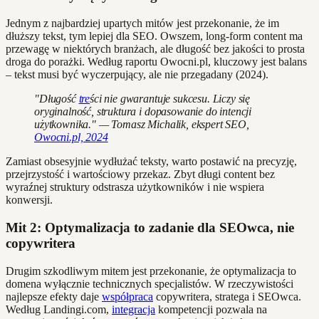
Jednym z najbardziej upartych mitów jest przekonanie, że im
dłuższy tekst, tym lepiej dla SEO. Owszem, long-form content ma
przewagę w niektórych branżach, ale długość bez jakości to prosta
droga do porażki. Według raportu Owocni.pl, kluczowy jest balans
– tekst musi być wyczerpujący, ale nie przegadany (2024).
"Długość
tre
ści nie gwarantuje sukcesu. Liczy się
oryginalność, struktura i dopasowanie do intencji
użytkownika." — Tomasz Michalik, ekspert SEO,
Owocni.pl, 2024
Zamiast obsesyjnie wydłużać teksty, warto postawić na precyzję,
przejrzystość i wartościowy przekaz. Zbyt długi content bez
wyraźnej struktury odstrasza użytkowników i nie wspiera
konwersji.
Mit 2: Optymalizacja to zadanie dla SEOwca, nie
copywritera
Drugim szkodliwym mitem jest przekonanie, że optymalizacja to
domena wyłącznie technicznych specjalistów. W rzeczywistości
najlepsze efekty daje
współpraca
copywritera, stratega i SEOwca.
Według Landingi.com,
integracja
kompetencji pozwala na