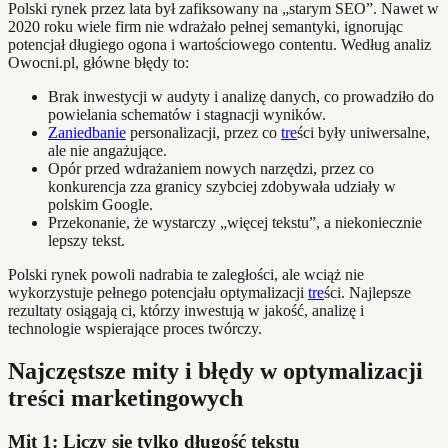
Polski rynek przez lata był zafiksowany na „starym SEO”. Nawet w
2020 roku wiele firm nie wdrażało pełnej semantyki, ignorując
potencjał długiego ogona i wartościowego contentu. Według analiz
Owocni.pl, główne błędy to:
Brak inwestycji w audyty i analizę danych, co prowadziło do
powielania schematów i stagnacji wyników.
Zaniedbanie
personalizacji, przez co
tre
ści były uniwersalne,
ale nie angażujące.
Opór przed wdrażaniem nowych narzędzi, przez co
konkurencja zza granicy szybciej zdobywała udziały w
polskim Google.
Przekonanie, że wystarczy „więcej tekstu”, a niekoniecznie
lepszy tekst.
Polski rynek powoli nadrabia te zaległości, ale wciąż nie
wykorzystuje pełnego potencjału optymalizacji
tre
ści. Najlepsze
rezultaty osiągają ci, którzy inwestują w jakość, analizę i
technologie wspierające proces twórczy.
Najczęstsze mity i błędy w optymalizacji
treści marketingowych
Mit 1: Liczy się tylko długość tekstu