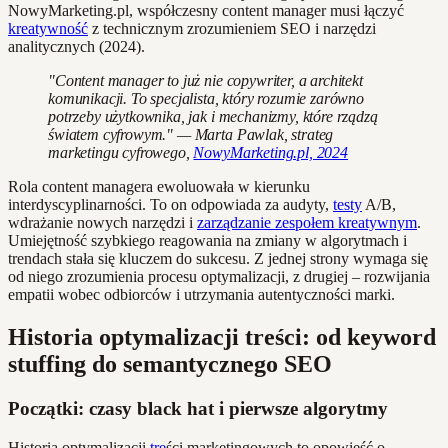
NowyMarketing.pl, współczesny content manager musi łączyć
kreatywność
z technicznym zrozumieniem SEO i narzędzi
analitycznych (2024).
"Content manager to już nie copywriter, a architekt
komunikacji. To specjalista, który rozumie zarówno
potrzeby użytkownika, jak i mechanizmy, które rządzą
światem cyfrowym." — Marta Pawlak, strateg
marketingu cyfrowego,
NowyMarketing.pl, 2024
Rola content managera ewoluowała w kierunku
interdyscyplinarności. To on odpowiada za audyty,
testy
A/B,
wdrażanie nowych narzędzi i
zarządzanie zespołem kreatywnym
.
Umiejętność szybkiego reagowania na zmiany w algorytmach i
trendach stała się kluczem do sukcesu. Z jednej strony wymaga się
od niego zrozumienia procesu optymalizacji, z drugiej – rozwijania
empatii wobec odbiorców i utrzymania autentyczności marki.
Historia optymalizacji treści: od keyword
stuffing do semantycznego SEO
Początki: czasy black hat i pierwsze algorytmy
Historia optymalizacji
tre
ści marketingowych to opowieść o