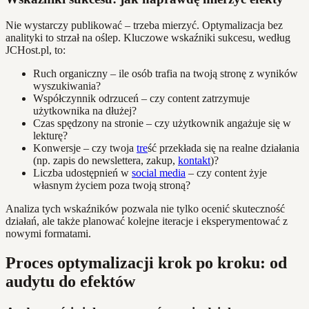
Nie wystarczy publikować – trzeba mierzyć. Optymalizacja bez
analityki to strzał na oślep. Kluczowe wskaźniki sukcesu, według
JCHost.pl, to:
Ruch organiczny – ile osób trafia na twoją stronę z wyników
wyszukiwania?
Współczynnik odrzuceń – czy content zatrzymuje
użytkownika na dłużej?
Czas spędzony na stronie – czy użytkownik angażuje się w
lekturę?
Konwersje – czy twoja
tre
ść przekłada się na realne działania
(np. zapis do newslettera, zakup,
kontakt
)?
Liczba udostępnień w
social media
– czy content żyje
własnym życiem poza twoją stroną?
Analiza tych wskaźników pozwala nie tylko ocenić skuteczność
działań, ale także planować kolejne iteracje i eksperymentować z
nowymi formatami.
Proces optymalizacji krok po kroku: od
audytu do efektów