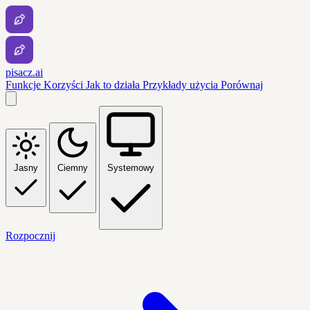
pisacz.ai
Funkcje
Korzyści
Jak to działa
Przykłady użycia
Porównaj
Jasny
Ciemny
Systemowy
Rozpocznij