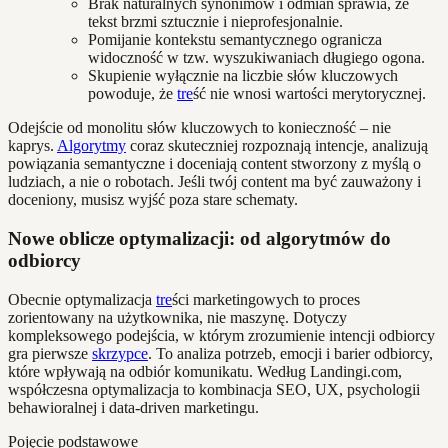
Brak naturalnych synonimów i odmian sprawia, że
tekst brzmi sztucznie i nieprofesjonalnie.
Pomijanie kontekstu semantycznego ogranicza
widoczność w tzw. wyszukiwaniach długiego ogona.
Skupienie wyłącznie na liczbie słów kluczowych
powoduje, że
tre
ść nie wnosi wartości merytorycznej.
Odejście od monolitu słów kluczowych to konieczność – nie
kaprys.
Algorytmy
coraz skuteczniej rozpoznają intencje, analizują
powiązania semantyczne i doceniają content stworzony z myślą o
ludziach, a nie o robotach. Jeśli twój content ma być zauważony i
doceniony, musisz wyjść poza stare schematy.
Nowe oblicze optymalizacji: od algorytmów do
odbiorcy
Obecnie optymalizacja
tre
ści marketingowych to proces
zorientowany na użytkownika, nie maszynę. Dotyczy
kompleksowego podejścia, w którym zrozumienie intencji odbiorcy
gra pierwsze
skrzypce
. To analiza potrzeb, emocji i barier odbiorcy,
które wpływają na odbiór komunikatu. Według Landingi.com,
współczesna optymalizacja to kombinacja SEO, UX, psychologii
behawioralnej i data-driven marketingu.
Pojęcie podstawowe