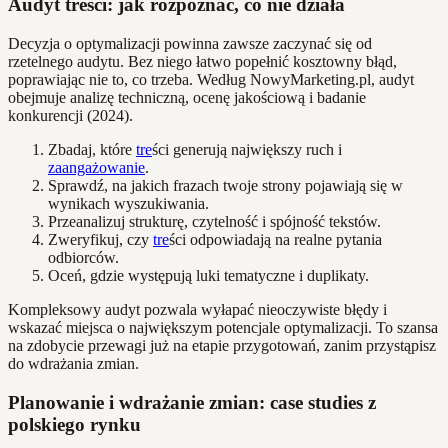
Audyt treści: jak rozpoznać, co nie działa
Decyzja o optymalizacji powinna zawsze zaczynać się od
rzetelnego audytu. Bez niego łatwo popełnić kosztowny błąd,
poprawiając nie to, co trzeba. Według NowyMarketing.pl, audyt
obejmuje analizę techniczną, ocenę jakościową i badanie
konkurencji (2024).
Zbadaj, które
tre
ści generują największy ruch i
zaangażowanie
.
Sprawdź, na jakich frazach twoje strony pojawiają się w
wynikach wyszukiwania.
Przeanalizuj strukturę, czytelność i spójność tekstów.
Zweryfikuj, czy
tre
ści odpowiadają na realne pytania
odbiorców.
Oceń, gdzie występują luki tematyczne i duplikaty.
Kompleksowy audyt pozwala wyłapać nieoczywiste błędy i
wskazać miejsca o największym potencjale optymalizacji. To szansa
na zdobycie przewagi już na etapie przygotowań, zanim przystąpisz
do wdrażania zmian.
Planowanie i wdrażanie zmian: case studies z
polskiego rynku