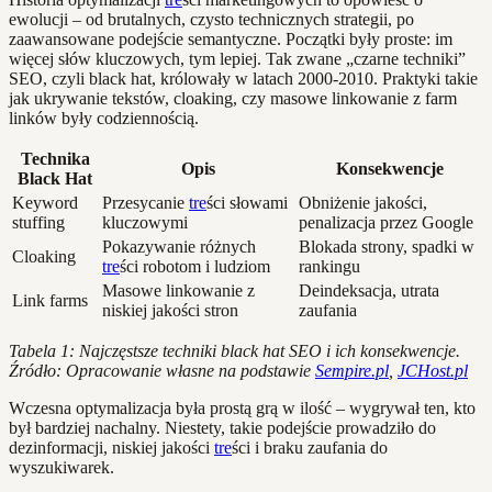
ewolucji – od brutalnych, czysto technicznych strategii, po
zaawansowane podejście semantyczne. Początki były proste: im
więcej słów kluczowych, tym lepiej. Tak zwane „czarne techniki”
SEO, czyli black hat, królowały w latach 2000-2010. Praktyki takie
jak ukrywanie tekstów, cloaking, czy masowe linkowanie z farm
linków były codziennością.
Technika
Opis
Konsekwencje
Black Hat
Keyword
Przesycanie
tre
ści słowami
Obniżenie jakości,
stuffing
kluczowymi
penalizacja przez Google
Pokazywanie różnych
Blokada strony, spadki w
Cloaking
tre
ści robotom i ludziom
rankingu
Masowe linkowanie z
Deindeksacja, utrata
Link farms
niskiej jakości stron
zaufania
Tabela 1: Najczęstsze techniki black hat SEO i ich konsekwencje.
Źródło: Opracowanie własne na podstawie
Sempire.pl
,
JCHost.pl
Wczesna optymalizacja była prostą grą w ilość – wygrywał ten, kto
był bardziej nachalny. Niestety, takie podejście prowadziło do
dezinformacji, niskiej jakości
tre
ści i braku zaufania do
wyszukiwarek.