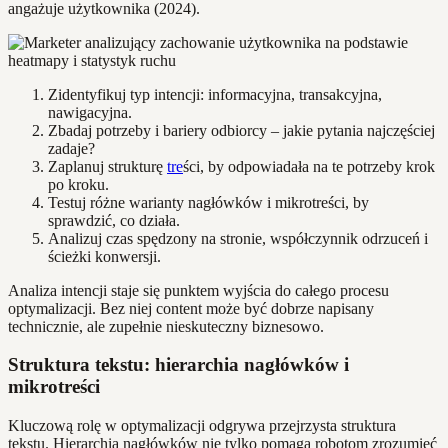
angażuje użytkownika (2024).
Zidentyfikuj typ intencji: informacyjna, transakcyjna,
nawigacyjna.
Zbadaj potrzeby i bariery odbiorcy – jakie pytania najczęściej
zadaje?
Zaplanuj strukturę
tre
ści, by odpowiadała na te potrzeby krok
po kroku.
Testuj różne warianty nagłówków i mikrotreści, by
sprawdzić, co działa.
Analizuj czas spędzony na stronie, współczynnik odrzuceń i
ścieżki konwersji.
Analiza intencji staje się punktem wyjścia do całego procesu
optymalizacji. Bez niej content może być dobrze napisany
technicznie, ale zupełnie nieskuteczny biznesowo.
Struktura tekstu: hierarchia nagłówków i
mikrotreści
Kluczową rolę w optymalizacji odgrywa przejrzysta struktura
tekstu. Hierarchia nagłówków nie tylko pomaga robotom zrozumieć