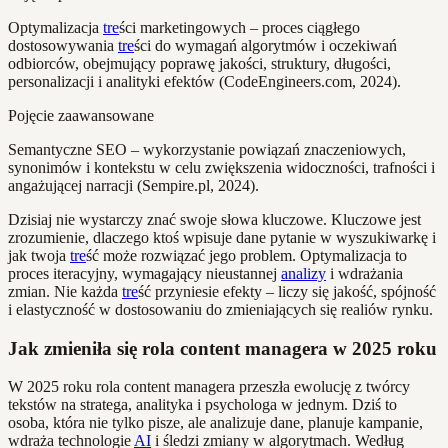
Optymalizacja
tre
ści marketingowych – proces ciągłego
dostosowywania
tre
ści do wymagań algorytmów i oczekiwań
odbiorców, obejmujący poprawę jakości, struktury, długości,
personalizacji i analityki efektów (CodeEngineers.com, 2024).
Pojęcie zaawansowane
Semantyczne SEO – wykorzystanie powiązań znaczeniowych,
synonimów i kontekstu w celu zwiększenia widoczności, trafności i
angażującej narracji (Sempire.pl, 2024).
Dzisiaj nie wystarczy znać swoje słowa kluczowe. Kluczowe jest
zrozumienie, dlaczego ktoś wpisuje dane pytanie w wyszukiwarkę i
jak twoja
tre
ść może rozwiązać jego problem. Optymalizacja to
proces iteracyjny, wymagający nieustannej
analizy
i wdrażania
zmian. Nie każda
tre
ść przyniesie efekty – liczy się jakość, spójność
i elastyczność w dostosowaniu do zmieniających się realiów rynku.
Jak zmieniła się rola content managera w 2025 roku
W 2025 roku rola content managera przeszła ewolucję z twórcy
tekstów na stratega, analityka i psychologa w jednym. Dziś to
osoba, która nie tylko pisze, ale analizuje dane, planuje kampanie,
wdraża technologie
AI
i śledzi zmiany w algorytmach. Według