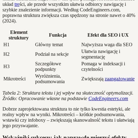
układ
tre
ści, ale przede wszystkim ułatwia odbiorcy nawigację i
szybkie znalezienie informacji. Według CodeEngineers.com,
poprawna struktura zwiększa czas spędzony na stronie nawet o 40%
(2024).
Element
Funkcja
Efekt dla SEO i UX
struktury
H1
Główny temat
Najwyższa waga dla SEO
Ułatwia nawigację i
H2
Podział na sekcje
segmentację
Szczegółowe
Pomaga w indeksacji i
H3
podpunkty
czytelności
Wyróżnienia,
Mikrotreści
Zwiększają
zaangażowanie
podsumowania
Tabela 2: Struktura tekstu i jej wpływ na skuteczność optymalizacji.
Źródło: Opracowanie własne na podstawie
CodeEngineers.com
Dobrze zaprojektowana struktura to nie tylko kwestia estetyki, ale
realny wpływ na wyniki. Mikrotreści – krótkie podsumowania,
wstawki czy infoboxy – zwiększają skanowalność tekstu i ułatwiają
jego przyswajanie.
Wskaźniki sukcesu: jak naprawdę mierzyć efekty