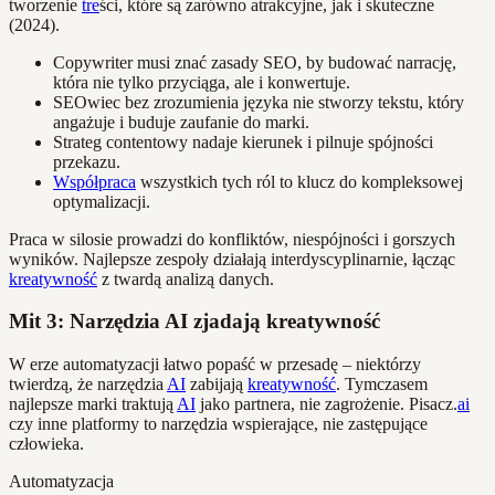
tworzenie
tre
ści, które są zarówno atrakcyjne, jak i skuteczne
(2024).
Copywriter musi znać zasady SEO, by budować narrację,
która nie tylko przyciąga, ale i konwertuje.
SEOwiec bez zrozumienia języka nie stworzy tekstu, który
angażuje i buduje zaufanie do marki.
Strateg contentowy nadaje kierunek i pilnuje spójności
przekazu.
Współpraca
wszystkich tych ról to klucz do kompleksowej
optymalizacji.
Praca w silosie prowadzi do konfliktów, niespójności i gorszych
wyników. Najlepsze zespoły działają interdyscyplinarnie, łącząc
kreatywność
z twardą analizą danych.
Mit 3: Narzędzia AI zjadają kreatywność
W erze automatyzacji łatwo popaść w przesadę – niektórzy
twierdzą, że narzędzia
AI
zabijają
kreatywność
. Tymczasem
najlepsze marki traktują
AI
jako partnera, nie zagrożenie. Pisacz.
ai
czy inne platformy to narzędzia wspierające, nie zastępujące
człowieka.
Automatyzacja