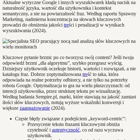
Aktualne wytyczne Google i innych wyszukiwarek kładą nacisk na
naturalność języka, wartość dla użytkownika i kontekst
semantyczny, a nie na powtarzalność fraz. Według raportu Sprawny
Marketing, nadmierna koncentracja na słowach kluczowych
prowadzi do obniżenia jakości
tre
ści i penalizacji w wynikach
wyszukiwania (2024).
Kluczowe pytanie brzmi: po co tworzysz swój content? Jeśli twoja
odpowiedź brzmi „dla algorytmu”, szybko przegrasz wyścig.
Dzisiejszy użytkownik oczekuje historii, wartości i rozwiązań, a nie
katalogu fraz. Dobrze zoptymalizowana
tre
ść to taka, która
odpowiada na realne potrzeby odbiorcy, a nie tylko na potrzeby
robota Google. Optymalizacja to gra na wielu płaszczyznach: od
intencji użytkownika, przez strukturę tekstu po wizualizację.
Według badania Sempire.pl, marki, które stawiają na jakość zamiast
ilości słów kluczowych, notują wyższe wskaźniki konwersji i
większe
zaangażowanie
(2024).
Częste błędy związane z podejściem „keyword-centric”:
Przesycenie tekstu frazami kluczowymi obniża
czytelność i
autentyczność
, co od razu wyczuwa
użytkownik.