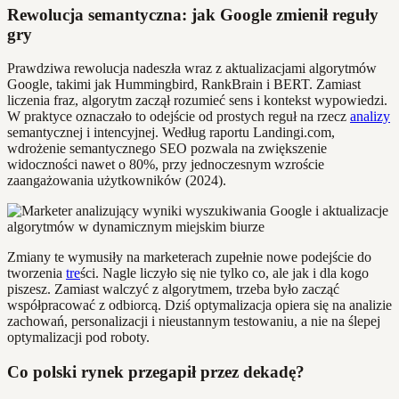
Rewolucja semantyczna: jak Google zmienił reguły
gry
Prawdziwa rewolucja nadeszła wraz z aktualizacjami algorytmów
Google, takimi jak Hummingbird, RankBrain i BERT. Zamiast
liczenia fraz, algorytm zaczął rozumieć sens i kontekst wypowiedzi.
W praktyce oznaczało to odejście od prostych reguł na rzecz
analizy
semantycznej i intencyjnej. Według raportu Landingi.com,
wdrożenie semantycznego SEO pozwala na zwiększenie
widoczności nawet o 80%, przy jednoczesnym wzroście
zaangażowania użytkowników (2024).
Zmiany te wymusiły na marketerach zupełnie nowe podejście do
tworzenia
tre
ści. Nagle liczyło się nie tylko co, ale jak i dla kogo
piszesz. Zamiast walczyć z algorytmem, trzeba było zacząć
współpracować z odbiorcą. Dziś optymalizacja opiera się na analizie
zachowań, personalizacji i nieustannym testowaniu, a nie na ślepej
optymalizacji pod roboty.
Co polski rynek przegapił przez dekadę?