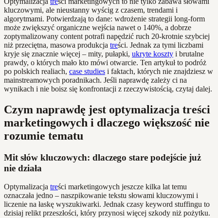
Optymalizacja
tre
ści marketingowych to nie tylko zabawa słowami
kluczowymi, ale nieustanny wyścig z czasem, trendami i
algorytmami. Potwierdzają to dane: wdrożenie strategii long-form
może zwiększyć organiczne wejścia nawet o 140%, a dobrze
zoptymalizowany content potrafi napędzić ruch 20-krotnie szybciej
niż przeciętna, masowa produkcja
tre
ści. Jednak za tymi liczbami
kryje się znacznie więcej – mity, pułapki,
ukryte koszty
i brutalne
prawdy, o których mało kto mówi otwarcie. Ten artykuł to podróż
po polskich realiach,
case studies
i faktach, których nie znajdziesz w
mainstreamowych poradnikach. Jeśli naprawdę zależy ci na
wynikach i nie boisz się konfrontacji z rzeczywistością, czytaj dalej.
Czym naprawdę jest optymalizacja treści
marketingowych i dlaczego większość nie
rozumie tematu
Mit słów kluczowych: dlaczego stare podejście już
nie działa
Optymalizacja
tre
ści marketingowych jeszcze kilka lat temu
oznaczała jedno – naszpikowanie tekstu słowami kluczowymi i
liczenie na łaskę wyszukiwarki. Jednak czasy keyword stuffingu to
dzisiaj relikt przeszłości, który przynosi więcej szkody niż pożytku.