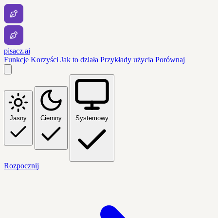
pisacz.ai
Funkcje
Korzyści
Jak to działa
Przykłady użycia
Porównaj
Jasny
Ciemny
Systemowy
Rozpocznij