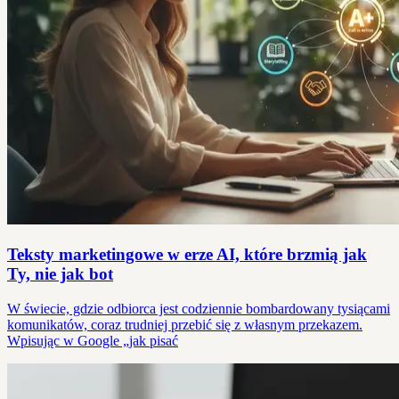
Teksty marketingowe w erze AI, które brzmią jak
Ty, nie jak bot
W świecie, gdzie odbiorca jest codziennie bombardowany tysiącami
komunikatów, coraz trudniej przebić się z własnym przekazem.
Wpisując w Google „jak pisać