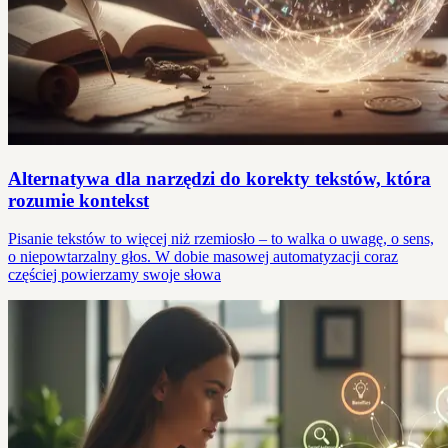
Alternatywa dla narzędzi do korekty tekstów, która
rozumie kontekst
Pisanie tekstów to więcej niż rzemiosło – to walka o uwagę, o sens,
o niepowtarzalny głos. W dobie masowej automatyzacji coraz
częściej powierzamy swoje słowa