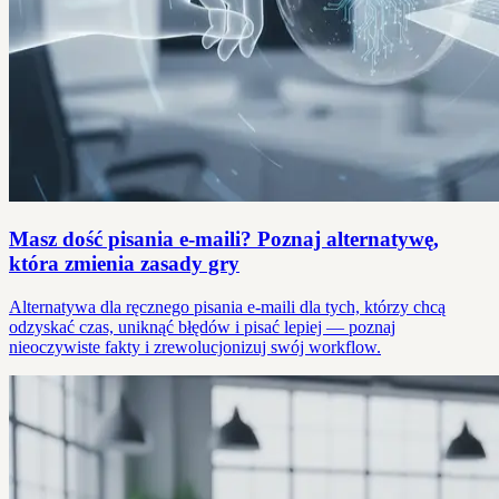
Masz dość pisania e-maili? Poznaj alternatywę,
która zmienia zasady gry
Alternatywa dla ręcznego pisania e-maili dla tych, którzy chcą
odzyskać czas, uniknąć błędów i pisać lepiej — poznaj
nieoczywiste fakty i zrewolucjonizuj swój workflow.