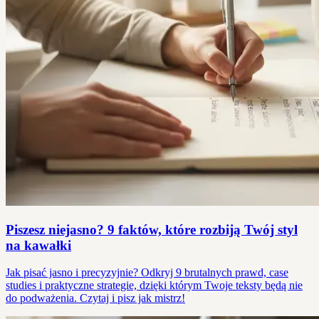
Piszesz niejasno? 9 faktów, które rozbiją Twój styl
na kawałki
Jak pisać jasno i precyzyjnie? Odkryj 9 brutalnych prawd, case
studies i praktyczne strategie, dzięki którym Twoje teksty będą nie
do podważenia. Czytaj i pisz jak mistrz!