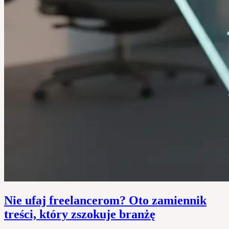
Nie ufaj freelancerom? Oto zamiennik
treści, który zszokuje branżę