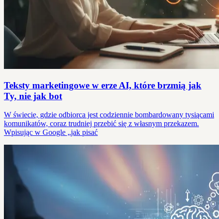
Teksty marketingowe w erze AI, które brzmią jak
Ty, nie jak bot
W świecie, gdzie odbiorca jest codziennie bombardowany tysiącami
komunikatów, coraz trudniej przebić się z własnym przekazem.
Wpisując w Google „jak pisać