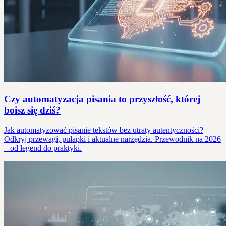
Czy automatyzacja pisania to przyszłość, której
boisz się dziś?
Jak automatyzować pisanie tekstów bez utraty autentyczności?
Odkryj przewagi, pułapki i aktualne narzędzia. Przewodnik na 2026
– od legend do praktyki.