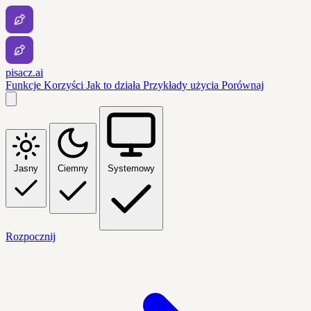
pisacz.ai
Funkcje
Korzyści
Jak to działa
Przykłady użycia
Porównaj
Jasny
Ciemny
Systemowy
Rozpocznij