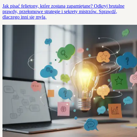
Jak pisać felietony, które zostaną zapamiętane? Odkryj brutalne
prawdy, przełomowe strategie i sekrety mistrzów. Sprawdź,
dlaczego inni się mylą.