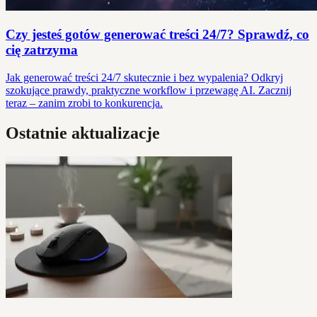
Czy jesteś gotów generować treści 24/7? Sprawdź, co
cię zatrzyma
Jak generować treści 24/7 skutecznie i bez wypalenia? Odkryj
szokujące prawdy, praktyczne workflow i przewagę AI. Zacznij
teraz – zanim zrobi to konkurencja.
Ostatnie aktualizacje