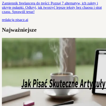
Zamiennik freelancera do treści: Poznaj 7 alternatyw, ich zalety i
ukryte pułapki. Odkryj, jak tworzyć lepsze teksty bez chaosu i strat
czasu. Sprawdź teraz!
redakcja
pisacz.ai
Najważniejsze