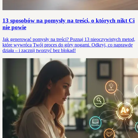
13 sposobów na pomysły na treści, o których nikt Ci
nie powie
Jak generować pomysły na treści? Poznaj 13 nieoczywistych metod,
które wywrócą Twój proces do góry nogami. Odkryj, co naprawdę
działa – i zacznij tworzyć bez blokad!