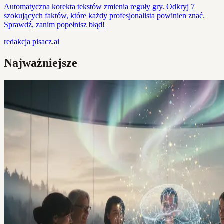
Automatyczna korekta tekstów zmienia reguły gry. Odkryj 7
szokujących faktów, które każdy profesjonalista powinien znać.
Sprawdź, zanim popełnisz błąd!
redakcja
pisacz.ai
Najważniejsze