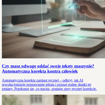
Czy masz odwagę oddać swoje teksty maszynie?
Automatyczna korekta kontra człowiek
Automatyczna korekta zamiast ręcznej – odkryj, jak AI
rewolucjonizuje poprawianie tekstu i poznaj realne skutki tej
zmiany. Przekonaj się, co tracisz, zostając przy ręcznej korekcie.