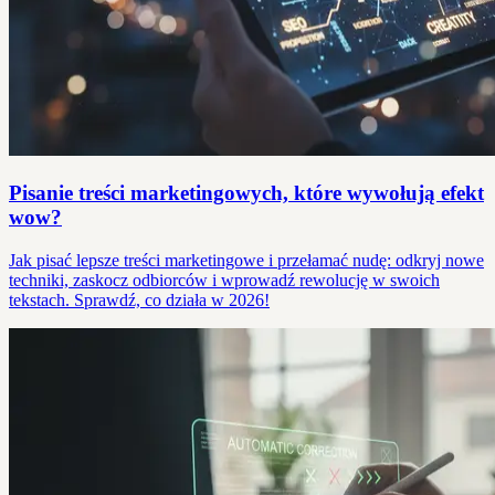
Pisanie treści marketingowych, które wywołują efekt
wow?
Jak pisać lepsze treści marketingowe i przełamać nudę: odkryj nowe
techniki, zaskocz odbiorców i wprowadź rewolucję w swoich
tekstach. Sprawdź, co działa w 2026!