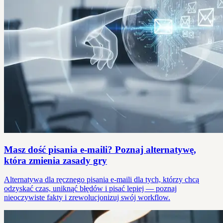
Masz dość pisania e-maili? Poznaj alternatywę,
która zmienia zasady gry
Alternatywa dla ręcznego pisania e-maili dla tych, którzy chcą
odzyskać czas, uniknąć błędów i pisać lepiej — poznaj
nieoczywiste fakty i zrewolucjonizuj swój workflow.