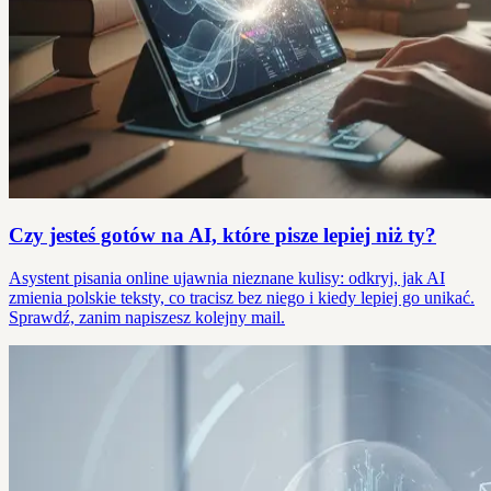
Czy jesteś gotów na AI, które pisze lepiej niż ty?
Asystent pisania online ujawnia nieznane kulisy: odkryj, jak AI
zmienia polskie teksty, co tracisz bez niego i kiedy lepiej go unikać.
Sprawdź, zanim napiszesz kolejny mail.