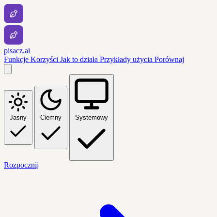
pisacz.ai
Funkcje
Korzyści
Jak to działa
Przykłady użycia
Porównaj
Jasny
Ciemny
Systemowy
Rozpocznij