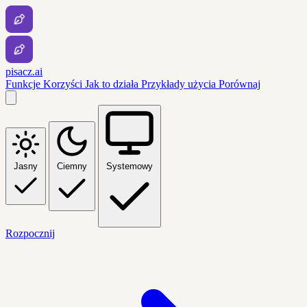
pisacz.ai
Funkcje
Korzyści
Jak to działa
Przykłady użycia
Porównaj
Jasny
Ciemny
Systemowy
Rozpocznij