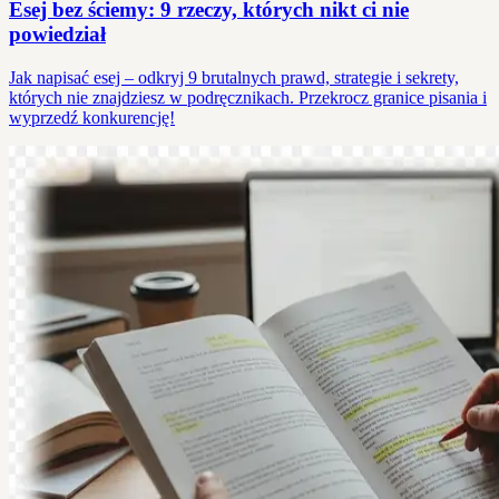
Esej bez ściemy: 9 rzeczy, których nikt ci nie
powiedział
Jak napisać esej – odkryj 9 brutalnych prawd, strategie i sekrety,
których nie znajdziesz w podręcznikach. Przekrocz granice pisania i
wyprzedź konkurencję!