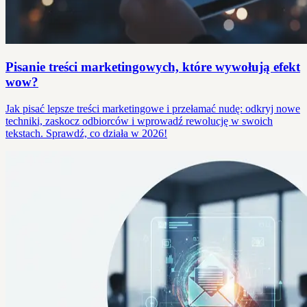
Pisanie treści marketingowych, które wywołują efekt
wow?
Jak pisać lepsze treści marketingowe i przełamać nudę: odkryj nowe
techniki, zaskocz odbiorców i wprowadź rewolucję w swoich
tekstach. Sprawdź, co działa w 2026!