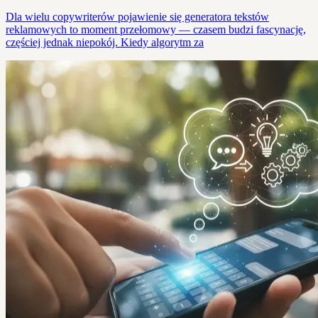
Dla wielu copywriterów pojawienie się generatora tekstów
reklamowych to moment przełomowy — czasem budzi fascynację,
częściej jednak niepokój. Kiedy algorytm za