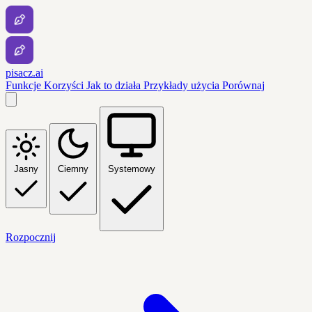
pisacz.ai
Funkcje
Korzyści
Jak to działa
Przykłady użycia
Porównaj
Jasny
Ciemny
Systemowy
Rozpocznij