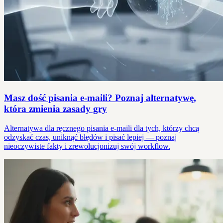
Masz dość pisania e-maili? Poznaj alternatywę,
która zmienia zasady gry
Alternatywa dla ręcznego pisania e-maili dla tych, którzy chcą
odzyskać czas, uniknąć błędów i pisać lepiej — poznaj
nieoczywiste fakty i zrewolucjonizuj swój workflow.