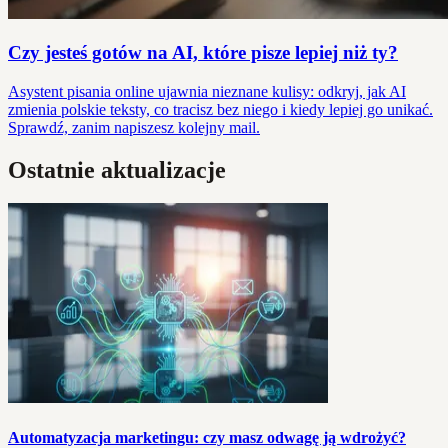
Czy jesteś gotów na AI, które pisze lepiej niż ty?
Asystent pisania online ujawnia nieznane kulisy: odkryj, jak AI
zmienia polskie teksty, co tracisz bez niego i kiedy lepiej go unikać.
Sprawdź, zanim napiszesz kolejny mail.
Ostatnie aktualizacje
Automatyzacja marketingu: czy masz odwagę ją wdrożyć?