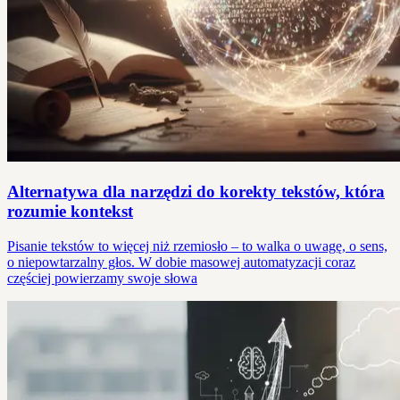
Alternatywa dla narzędzi do korekty tekstów, która
rozumie kontekst
Pisanie tekstów to więcej niż rzemiosło – to walka o uwagę, o sens,
o niepowtarzalny głos. W dobie masowej automatyzacji coraz
częściej powierzamy swoje słowa