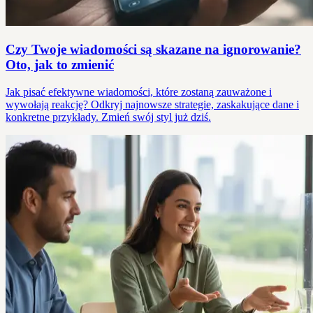
Czy Twoje wiadomości są skazane na ignorowanie?
Oto, jak to zmienić
Jak pisać efektywne wiadomości, które zostaną zauważone i
wywołają reakcję? Odkryj najnowsze strategie, zaskakujące dane i
konkretne przykłady. Zmień swój styl już dziś.