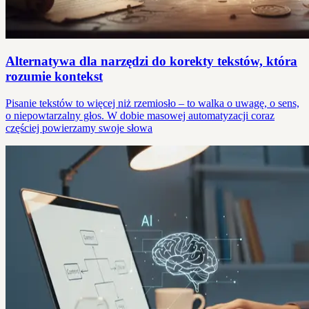
Alternatywa dla narzędzi do korekty tekstów, która
rozumie kontekst
Pisanie tekstów to więcej niż rzemiosło – to walka o uwagę, o sens,
o niepowtarzalny głos. W dobie masowej automatyzacji coraz
częściej powierzamy swoje słowa