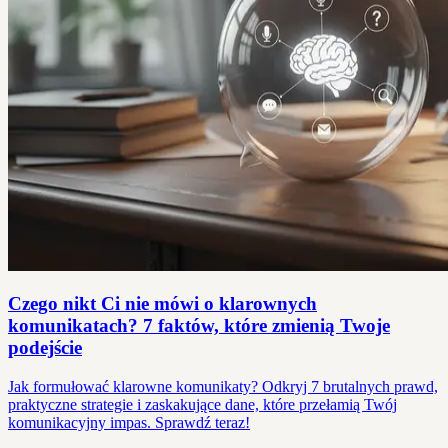
Czego nikt Ci nie mówi o klarownych
komunikatach? 7 faktów, które zmienią Twoje
podejście
Jak formułować klarowne komunikaty? Odkryj 7 brutalnych prawd,
praktyczne strategie i zaskakujące dane, które przełamią Twój
komunikacyjny impas. Sprawdź teraz!