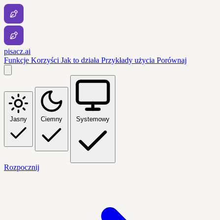
pisacz.ai
Funkcje
Korzyści
Jak to działa
Przykłady użycia
Porównaj
Jasny
Ciemny
Systemowy
Rozpocznij