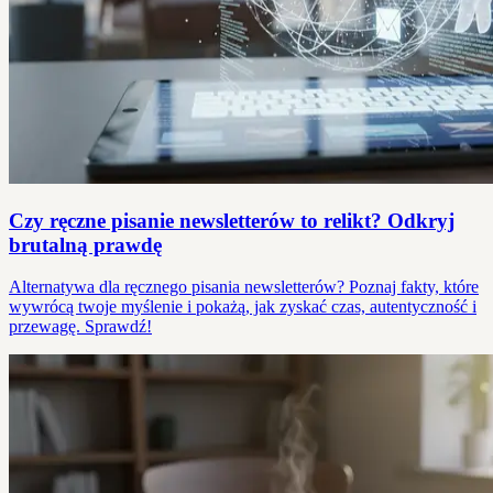
Czy ręczne pisanie newsletterów to relikt? Odkryj
brutalną prawdę
Alternatywa dla ręcznego pisania newsletterów? Poznaj fakty, które
wywrócą twoje myślenie i pokażą, jak zyskać czas, autentyczność i
przewagę. Sprawdź!