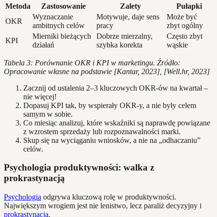
Metoda
Zastosowanie
Zalety
Pułapki
Wyznaczanie
Motywuje, daje sens
Może być
OKR
ambitnych celów
pracy
zbyt ogólny
Mierniki bieżących
Dobrze mierzalny,
Często zbyt
KPI
działań
szybka korekta
wąskie
Tabela 3: Porównanie OKR i KPI w marketingu. Źródło:
Opracowanie własne na podstawie [Kantar, 2023], [Well.hr, 2023]
Zacznij od ustalenia 2–3 kluczowych OKR-ów na kwartał –
nie więcej!
Dopasuj KPI tak, by wspierały OKR-y, a nie były celem
samym w sobie.
Co miesiąc analizuj, które wskaźniki są naprawdę powiązane
z wzrostem sprzedaży lub rozpoznawalności marki.
Skup się na wyciąganiu wniosków, a nie na „odhaczaniu”
celów.
Psychologia produktywności: walka z
prokrastynacją
Psychologia
odgrywa kluczową rolę w produktywności.
Największym wrogiem jest nie lenistwo, lecz paraliż decyzyjny i
prokrastynacja
.