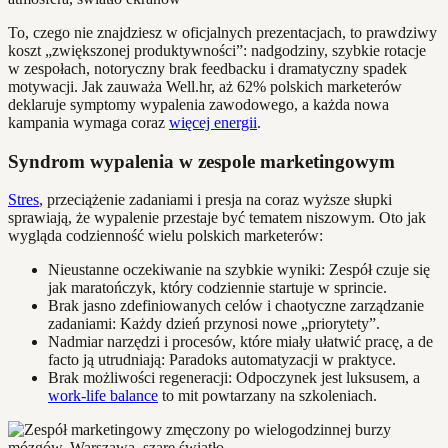
To, czego nie znajdziesz w oficjalnych prezentacjach, to prawdziwy
koszt „zwiększonej produktywności”: nadgodziny, szybkie rotacje
w zespołach, notoryczny brak feedbacku i dramatyczny spadek
motywacji. Jak zauważa Well.hr, aż 62% polskich marketerów
deklaruje symptomy wypalenia zawodowego, a każda nowa
kampania wymaga coraz
więcej energii
.
Syndrom wypalenia w zespole marketingowym
Stres
, przeciążenie zadaniami i presja na coraz wyższe słupki
sprawiają, że wypalenie przestaje być tematem niszowym. Oto jak
wygląda codzienność wielu polskich marketerów:
Nieustanne oczekiwanie na szybkie wyniki: Zespół czuje się
jak maratończyk, który codziennie startuje w sprincie.
Brak jasno zdefiniowanych celów i chaotyczne zarządzanie
zadaniami: Każdy dzień przynosi nowe „priorytety”.
Nadmiar narzędzi i procesów, które miały ułatwić pracę, a de
facto ją utrudniają: Paradoks automatyzacji w praktyce.
Brak możliwości regeneracji: Odpoczynek jest luksusem, a
work-life balance
to mit powtarzany na szkoleniach.