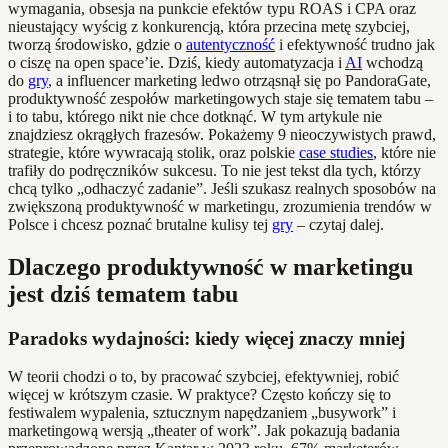
wymagania, obsesja na punkcie efektów typu ROAS i CPA oraz
nieustający wyścig z konkurencją, która przecina metę szybciej,
tworzą środowisko, gdzie o
autentyczność
i efektywność trudno jak
o ciszę na open space’ie. Dziś, kiedy automatyzacja i
AI
wchodzą
do
gry
, a influencer marketing ledwo otrząsnął się po PandoraGate,
produktywność zespołów marketingowych staje się tematem tabu –
i to tabu, którego nikt nie chce dotknąć. W tym artykule nie
znajdziesz okrągłych frazesów. Pokażemy 9 nieoczywistych prawd,
strategie, które wywracają stolik, oraz polskie
case studies
, które nie
trafiły do podręczników sukcesu. To nie jest tekst dla tych, którzy
chcą tylko „odhaczyć zadanie”. Jeśli szukasz realnych sposobów na
zwiększoną produktywność w marketingu, zrozumienia trendów w
Polsce i chcesz poznać brutalne kulisy tej
gry
– czytaj dalej.
Dlaczego produktywność w marketingu
jest dziś tematem tabu
Paradoks wydajności: kiedy więcej znaczy mniej
W teorii chodzi o to, by pracować szybciej, efektywniej, robić
więcej w krótszym czasie. W praktyce? Często kończy się to
festiwalem wypalenia, sztucznym napędzaniem „busywork” i
marketingową wersją „theater of work”. Jak pokazują badania