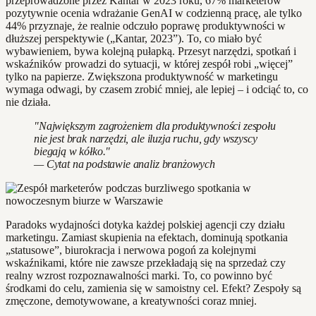
przeprowadzone przez Kantar w 2023 roku, 67% marketerów
pozytywnie ocenia wdrażanie GenAI w codzienną pracę, ale tylko
44% przyznaje, że realnie odczuło poprawę produktywności w
dłuższej perspektywie („Kantar, 2023”). To, co miało być
wybawieniem, bywa kolejną pułapką. Przesyt narzędzi, spotkań i
wskaźników prowadzi do sytuacji, w której zespół robi „więcej”
tylko na papierze. Zwiększona produktywność w marketingu
wymaga odwagi, by czasem zrobić mniej, ale lepiej – i odciąć to, co
nie działa.
"Największym zagrożeniem dla produktywności zespołu
nie jest brak narzędzi, ale iluzja ruchu, gdy wszyscy
biegają w kółko."
— Cytat na podstawie analiz branżowych
Paradoks wydajności dotyka każdej polskiej agencji czy działu
marketingu. Zamiast skupienia na efektach, dominują spotkania
„statusowe”, biurokracja i nerwowa pogoń za kolejnymi
wskaźnikami, które nie zawsze przekładają się na sprzedaż czy
realny wzrost rozpoznawalności marki. To, co powinno być
środkami do celu, zamienia się w samoistny cel. Efekt? Zespoły są
zmęczone, demotywowane, a kreatywności coraz mniej.