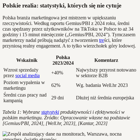
Polskie realia: statystyki, których się nie cytuje
Polska branża marketingowa jest mistrzem w upiększaniu
rzeczywistości. Według raportu Gemius/PBI z 2024 roku, średni
czas spędzany przez użytkowników na TikToku w Polsce to aż 34
godziny i 15 minut miesięcznie („Gemius/PBI, 2024”). Tymczasem
marketerzy nadal próbują nadążyć z tworzeniem
tre
ści, które
przyniosą realny engagement. A to tylko wierzchołek góry lodowej.
Polska
Wskaźnik
Komentarz
2023/2024
Wzrost sprzedaży
Najwyższy przyrost notowano
+40%
przez
social media
w sektorze B2B
Poziom wypalenia w
62%
Wg. badania Well.hr 2023
marketingu
Średni czas pracy nad
29 dni
Dłużej niż średnia europejska
kampanią
Tabela 1: Wybrane
statystyki
produktywności i efektywności w
polskim marketingu. Źródło: Opracowanie własne na podstawie
[Gemius/PBI, 2024], [Well.hr, 2023], [Kantar, 2023]