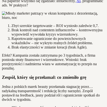
Na papierze wszystko się zgadzało: influencerzy,
AI
, programmatic
ads. W praktyce?
Zbyt szerokie targetowanie – ROI wyniosło zaledwie 0,7.
Brak kontroli nad contentem influencerów – kontrowersyjna
wypowiedź wywołała kryzys wizerunkowy.
Raportowanie ograniczone do powierzchownych
wskaźników – nie wykryto realnych źródeł problemu.
Brak elastyczności w zmianie kreacji (brak Agile).
Efekt? Kampania została zatrzymana po 3 tygodniach, a firma
poniosła straty finansowe i wizerunkowe. Wnioski: brak
przejrzystości i nadmierna wiara w automatyzację to przepis na
porażkę.
Zespół, który się przełamał: co zmieniło grę
Jedna z polskich marek beauty przełamała stagnację przez…
radykalną transparentność i redukcję liczby narzędzi. Zespół
postawił na feedback, jasny podział ról i ograniczenie spotkań do
dwóch w tygodniu.