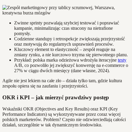
Zwinne sprinty pozwalają szybciej testować i poprawiać
kampanie, minimalizując czas stracony na nietrafione
pomysły.
Codzienne standupy i retrospekcje zwiększają przejrzystość
oraz motywują do regularnych usprawnień procesów.
Kluczowy element to elastyczność – zespół reaguje na
zmiany rynku, a nie kurczowo trzyma się pierwotnego planu.
Przykład: polska marka odzieżowa wdrożyła iteracyjne
testy
A/B, co pozwoliło jej zwiększyć konwersję na e-commerce o
27% w ciągu dwóch miesięcy (dane własne, 2024).
Agile nie jest lekiem na całe zło – działa tylko tam, gdzie kultura
zespołu opiera się na zaufaniu i przejrzystości.
OKR i KPI – jak mierzyć prawdziwy postęp
Wskaźniki OKR (Objectives and Key Results) oraz KPI (Key
Performance Indicators) są wykorzystywane przez coraz więcej
polskich marketerów. Problem? Często nie odzwierciedlają całości
działań, szczególnie w tak dynamicznym środowisku.