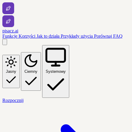
pisacz.ai
Funkcje
Korzyści
Jak to działa
Przykłady użycia
Porównaj
FAQ
Jasny
Ciemny
Systemowy
Rozpocznij