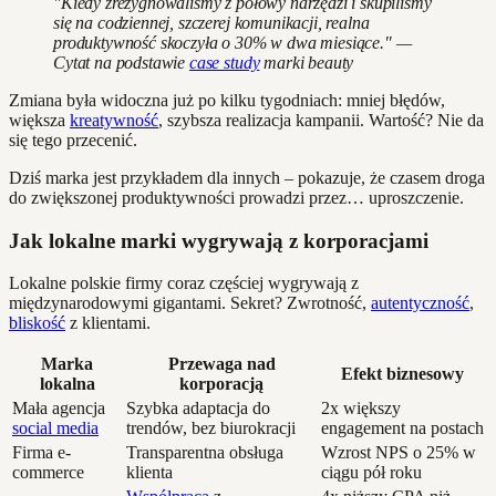
"Kiedy zrezygnowaliśmy z połowy narzędzi i skupiliśmy
się na codziennej, szczerej komunikacji, realna
produktywność skoczyła o 30% w dwa miesiące." —
Cytat na podstawie
case study
marki beauty
Zmiana była widoczna już po kilku tygodniach: mniej błędów,
większa
kreatywność
, szybsza realizacja kampanii. Wartość? Nie da
się tego przecenić.
Dziś marka jest przykładem dla innych – pokazuje, że czasem droga
do zwiększonej produktywności prowadzi przez… uproszczenie.
Jak lokalne marki wygrywają z korporacjami
Lokalne polskie firmy coraz częściej wygrywają z
międzynarodowymi gigantami. Sekret? Zwrotność,
autentyczność
,
bliskość
z klientami.
Marka
Przewaga nad
Efekt biznesowy
lokalna
korporacją
Mała agencja
Szybka adaptacja do
2x większy
social media
trendów, bez biurokracji
engagement na postach
Firma e-
Transparentna obsługa
Wzrost NPS o 25% w
commerce
klienta
ciągu pół roku