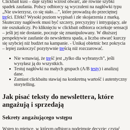
Clickbait kusi – daje szybki wzrost otwarć, ale równie szybki
spadek zaufania. Polscy odbiorcy są wyczuleni na nagłówki typu
„Nie uwierzysz, co się stało…”, które prowadzą do przeciętnej
tre
ści. Efekt? Wysoki poziom wypisań i złe skojarzenia z marką.
Skuteczny nagłówek musi być szczery, precyzyjny i intrygujący, ale
nie oszukańczy. Po kliknięciu w clickbait odbiorca oczekuje sensacji
– jeśli jej nie dostanie, poczuje się zmanipulowany. W dłuższej
perspektywie zaufanie do newslettera spada, a liczba otwarć kurczy
się szybciej niż budżet na kampanie. - Unikaj obietnic bez pokrycia
– lepiej zaskoczyć pozytywnie
tre
ścią niż rozczarować.
Nie wmawiaj, że
tre
ść jest „tylko dla wybranych”, jeśli
wysyłasz ją do wszystkich.
Testuj nagłówki na małych grupach (A/B
testy
) i analizuj
dane.
Zamiast clickbaitu stawiaj na konkretną wartość i autentyczny
storytelling.
Jak pisać teksty do newslettera, które
angażują i sprzedają
Sekrety angażującego wstępu
Wstęp to miejsce, w którym odbiorca podejmuje decyzję: czytać