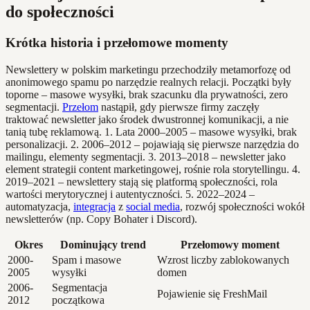
do społeczności
Krótka historia i przełomowe momenty
Newslettery w polskim marketingu przechodziły metamorfozę od
anonimowego spamu po narzędzie realnych relacji. Początki były
toporne – masowe wysyłki, brak szacunku dla prywatności, zero
segmentacji.
Przełom
nastąpił, gdy pierwsze firmy zaczęły
traktować newsletter jako środek dwustronnej komunikacji, a nie
tanią tubę reklamową. 1. Lata 2000–2005 – masowe wysyłki, brak
personalizacji. 2. 2006–2012 – pojawiają się pierwsze narzędzia do
mailingu, elementy segmentacji. 3. 2013–2018 – newsletter jako
element strategii content marketingowej, rośnie rola storytellingu. 4.
2019–2021 – newslettery stają się platformą społeczności, rola
wartości merytorycznej i autentyczności. 5. 2022–2024 –
automatyzacja,
integracja
z
social media
, rozwój społeczności wokół
newsletterów (np. Copy Bohater i Discord).
Okres
Dominujący trend
Przełomowy moment
2000-
Spam i masowe
Wzrost liczby zablokowanych
2005
wysyłki
domen
2006-
Segmentacja
Pojawienie się FreshMail
2012
początkowa