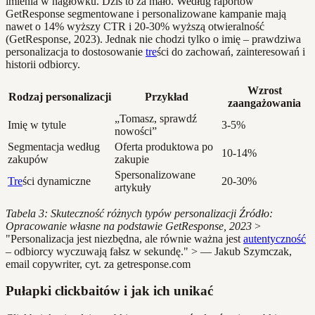
imienia w nagłówku. Dziś to za mało. Według raportów
GetResponse segmentowane i personalizowane kampanie mają
nawet o 14% wyższy CTR i 20-30% wyższą otwieralność
(GetResponse, 2023). Jednak nie chodzi tylko o imię – prawdziwa
personalizacja to dostosowanie
tre
ści do zachowań, zainteresowań i
historii odbiorcy.
Wzrost
Rodzaj personalizacji
Przykład
zaangażowania
„Tomasz, sprawdź
Imię w tytule
3-5%
nowości”
Segmentacja według
Oferta produktowa po
10-14%
zakupów
zakupie
Spersonalizowane
Tre
ści dynamiczne
20-30%
artykuły
Tabela 3: Skuteczność różnych typów personalizacji
Źródło:
Opracowanie własne na podstawie GetResponse, 2023
>
"Personalizacja jest niezbędna, ale równie ważna jest
autentyczność
– odbiorcy wyczuwają fałsz w sekundę." > — Jakub Szymczak,
email copywriter, cyt. za getresponse.com
Pułapki clickbaitów i jak ich unikać