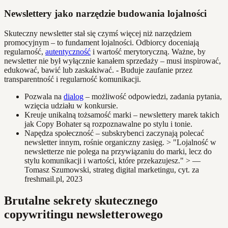
Newslettery jako narzędzie budowania lojalności
Skuteczny newsletter stał się czymś więcej niż narzędziem
promocyjnym – to fundament lojalności. Odbiorcy doceniają
regularność,
autentyczność
i wartość merytoryczną. Ważne, by
newsletter nie był wyłącznie kanałem sprzedaży – musi inspirować,
edukować, bawić lub zaskakiwać. - Buduje zaufanie przez
transparentność i regularność komunikacji.
Pozwala na
dialog
– możliwość odpowiedzi, zadania pytania,
wzięcia udziału w konkursie.
Kreuje unikalną tożsamość marki – newslettery marek takich
jak Copy Bohater są rozpoznawalne po stylu i tonie.
Napędza społeczność – subskrybenci zaczynają polecać
newsletter innym, rośnie organiczny zasięg. > "Lojalność w
newsletterze nie polega na przywiązaniu do marki, lecz do
stylu komunikacji i wartości, które przekazujesz." > —
Tomasz Szumowski, strateg digital marketingu, cyt. za
freshmail.pl, 2023
Brutalne sekrety skutecznego
copywritingu newsletterowego