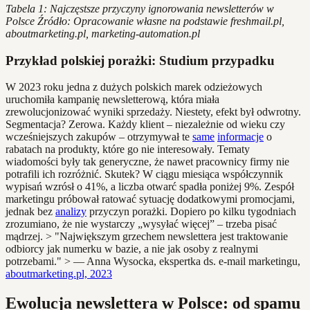
Tabela 1: Najczęstsze przyczyny ignorowania newsletterów w
Polsce
Źródło: Opracowanie własne na podstawie freshmail.pl,
aboutmarketing.pl, marketing-automation.pl
Przykład polskiej porażki: Studium przypadku
W 2023 roku jedna z dużych polskich marek odzieżowych
uruchomiła kampanię newsletterową, która miała
zrewolucjonizować wyniki sprzedaży. Niestety, efekt był odwrotny.
Segmentacja? Zerowa. Każdy klient – niezależnie od wieku czy
wcześniejszych zakupów – otrzymywał te
same
informacje
o
rabatach na produkty, które go nie interesowały. Tematy
wiadomości były tak generyczne, że nawet pracownicy firmy nie
potrafili ich rozróżnić. Skutek? W ciągu miesiąca współczynnik
wypisań wzrósł o 41%, a liczba otwarć spadła poniżej 9%. Zespół
marketingu próbował ratować sytuację dodatkowymi promocjami,
jednak bez
analizy
przyczyn porażki. Dopiero po kilku tygodniach
zrozumiano, że nie wystarczy „wysyłać więcej” – trzeba pisać
mądrzej. > "Największym grzechem newslettera jest traktowanie
odbiorcy jak numerku w bazie, a nie jak osoby z realnymi
potrzebami." > — Anna Wysocka, ekspertka ds. e-mail marketingu,
aboutmarketing.pl, 2023
Ewolucja newslettera w Polsce: od spamu