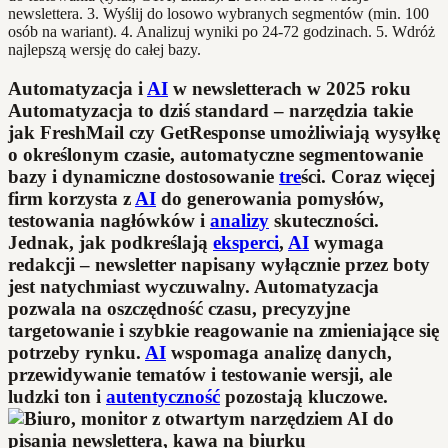
newslettera. 3. Wyślij do losowo wybranych segmentów (min. 100
osób na wariant). 4. Analizuj wyniki po 24-72 godzinach. 5. Wdróż
najlepszą wersję do całej bazy.
Automatyzacja i
AI
w newsletterach w 2025 roku
Automatyzacja to dziś standard – narzędzia takie
jak FreshMail czy GetResponse umożliwiają wysyłkę
o określonym czasie, automatyczne segmentowanie
bazy i dynamiczne dostosowanie
tre
ści. Coraz więcej
firm korzysta z
AI
do generowania pomysłów,
testowania nagłówków i
analizy
skuteczności.
Jednak, jak podkreślają
eksperci
,
AI
wymaga
redakcji – newsletter napisany wyłącznie przez boty
jest natychmiast wyczuwalny. Automatyzacja
pozwala na oszczędność czasu, precyzyjne
targetowanie i szybkie reagowanie na zmieniające się
potrzeby rynku.
AI
wspomaga analizę danych,
przewidywanie tematów i testowanie wersji, ale
ludzki ton i
autentyczność
pozostają kluczowe.