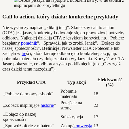
Call to action, który działa: konkretne przykłady
Nie wystarczy napisać „kliknij tutaj”. Skuteczny call to action
(CTA) jest jasny, konkretny i odwołuje się do prawdziwej potrzeby
odbiorcy. Najlepiej działają CTA z językiem korzyści, np. „Pobierz
bezpłatny
poradnik
”, „Sprawdź, jak to zrobił Janek”, „Dołącz do
naszej społeczności”.
Definicje:
Newsletter CTA : Polecenie lub
zachęta w
tre
ści, która kieruje odbiorcę do konkretnej akcji, np.
pobrania materiału czy dołączenia do wydarzenia. Korzyść w CTA :
Jasne pokazanie, co odbiorca zyska po kliknięciu (np. „Oszczędź
czas dzięki temu narzędziu”).
Efektywność
Przykład CTA
Typ akcji
(%)
Pobranie
„Pobierz darmowy e-book”
18
materiału
Przejście na
„Zobacz inspirujące
historie
”
22
stronę
„Dołącz do naszej
Subskrypcja
17
społeczności”
„Sprawdź ofertę z rabatem”
Zakup/
konwersja
13