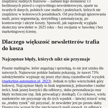
znajdziesz nudnych frazesów – zamiast tego dostaniesz 13
bezlitosnych prawd o copywritingu newsletterowym, oparte na
twardych danych, polskich case studies i praktykach, których nie
znajdziesz w kolorowych poradnikach. Od psychologii ignorowania
maili, przez segmentację, storytelling i automatyzację, po
kontrowersje i ukryte koszty. Sprawdź, jak naprawdę wygląda
skuteczny newsletter w 2025 roku – bez owijania w bawełnę i bez
marketingowej ściemy.
Dlaczego większość newsletterów trafia
do kosza
Najczęstsze błędy, których nikt nie przyznaje
Pisanie mailingów, które angażują i sprzedają, to nie jest sztuka dla
naiwnych. Najnowsze polskie badania pokazują, że nawet 73%
subskrybentów wypisuje się przez zbyt dużą częstotliwość wysyłek
(
marketing-automation.pl, 2023
). Jednak to tylko wierzchołek góry
lodowej. Najczęstsze błędy to brak segmentacji, jednorodne i nudne
treści, brak jasnej korzyści dla odbiorcy, słaba personalizacja oraz
błędy techniczne (np. link prowadzący donikąd). Co ciekawe, wielu
marketerów nie przyznaje się do tych wpadek – łatwiej zrzucić winę
na „trudny rynek” niż przyznać, że newsletter jest po prostu słaby.
Drastyczny wzrost liczby niechcianych maili sprawił, że odbiorcy