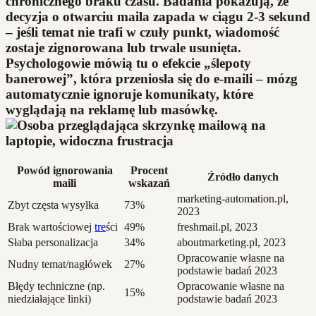
chronicznego braku czasu. Badania pokazują, że
decyzja o otwarciu maila zapada w ciągu 2-3 sekund
– jeśli temat nie trafi w czuły punkt, wiadomość
zostaje zignorowana lub trwale usunięta.
Psychologowie mówią tu o efekcie „ślepoty
banerowej”, która przeniosła się do e-maili – mózg
automatycznie ignoruje komunikaty, które
wyglądają na reklamę lub masówkę.
Powód ignorowania
Procent
Źródło danych
maili
wskazań
marketing-automation.pl,
Zbyt częsta wysyłka
73%
2023
Brak wartościowej
tre
ści
49%
freshmail.pl, 2023
Słaba personalizacja
34%
aboutmarketing.pl, 2023
Opracowanie własne na
Nudny temat/nagłówek
27%
podstawie badań 2023
Błędy techniczne (np.
Opracowanie własne na
15%
niedziałające linki)
podstawie badań 2023