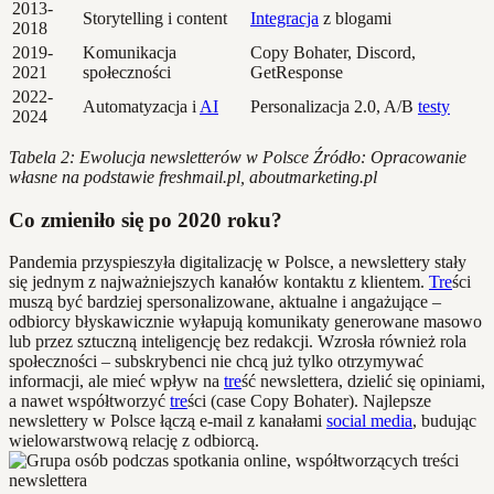
2013-
Storytelling i content
Integracja
z blogami
2018
2019-
Komunikacja
Copy Bohater, Discord,
2021
społeczności
GetResponse
2022-
Automatyzacja i
AI
Personalizacja 2.0, A/B
testy
2024
Tabela 2: Ewolucja newsletterów w Polsce
Źródło: Opracowanie
własne na podstawie freshmail.pl, aboutmarketing.pl
Co zmieniło się po 2020 roku?
Pandemia przyspieszyła digitalizację w Polsce, a newslettery stały
się jednym z najważniejszych kanałów kontaktu z klientem.
Tre
ści
muszą być bardziej spersonalizowane, aktualne i angażujące –
odbiorcy błyskawicznie wyłapują komunikaty generowane masowo
lub przez sztuczną inteligencję bez redakcji. Wzrosła również rola
społeczności – subskrybenci nie chcą już tylko otrzymywać
informacji, ale mieć wpływ na
tre
ść newslettera, dzielić się opiniami,
a nawet współtworzyć
tre
ści (case Copy Bohater). Najlepsze
newslettery w Polsce łączą e-mail z kanałami
social media
, budując
wielowarstwową relację z odbiorcą.