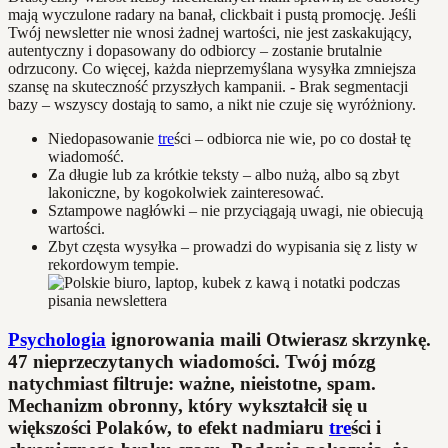
mają wyczulone radary na banał, clickbait i pustą promocję. Jeśli
Twój newsletter nie wnosi żadnej wartości, nie jest zaskakujący,
autentyczny i dopasowany do odbiorcy – zostanie brutalnie
odrzucony. Co więcej, każda nieprzemyślana wysyłka zmniejsza
szansę na skuteczność przyszłych kampanii. - Brak segmentacji
bazy – wszyscy dostają to samo, a nikt nie czuje się wyróżniony.
Niedopasowanie
tre
ści – odbiorca nie wie, po co dostał tę
wiadomość.
Za długie lub za krótkie teksty – albo nużą, albo są zbyt
lakoniczne, by kogokolwiek zainteresować.
Sztampowe nagłówki – nie przyciągają uwagi, nie obiecują
wartości.
Zbyt częsta wysyłka – prowadzi do wypisania się z listy w
rekordowym tempie.
Psychologia
ignorowania maili Otwierasz skrzynkę.
47 nieprzeczytanych wiadomości. Twój mózg
natychmiast filtruje: ważne, nieistotne, spam.
Mechanizm obronny, który wykształcił się u
większości Polaków, to efekt nadmiaru
tre
ści i