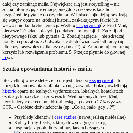
dalej czy zamknąć maila. Największą siłą jest storytelling – nie
sucha informacja, ale emocja, anegdota, ciekawostka albo
bezpośrednie pytanie do czytelnika. W Polsce najlepiej sprawdzają
się wstępy oparte na krótkiej historii, zaskakującym fakcie lub
wywołaniu konkretnej emocji. Według
eksperyment
ów FreshMail,
pierwsze 2-3 zdania decydują o dalszej konwersji. 1. Zacznij od
nietypowego faktu lub pytania. 2. Zbuduj napięcie – nie zdradzaj
pointy na początku. 3. Odwołaj się do doświadczeń odbiorcy (np.
„Ile razy kasowałeś maila bez czytania?”). 4. Zaproponuj konkretną
korzyść lub rozwiązanie problemu. 5. Przejdź płynnie do głównej
tre
ści.
Sztuka opowiadania historii w mailu
Storytelling w newsletterze to nie jest literacki
eksperyment
– to
narzędzie budowania zaufania i zaangażowania. Polacy uwielbiają
historie
oparte na realnych wydarzeniach, lokalnych kontekstach,
osobistych porażkach i sukcesach. Według danych FreshMail,
newslettery z elementami historii osiągają nawet o 27% wyższy
CTR. - Osobiste doświadczenia (np. „Co się stało, gdy…?”).
Przykłady klientów i
case studies
(nawet jeśli są nieidealne).
Kulisy firmy, błędy, z których wyciągnięto lekcję.
Inspiracje z popkultury lub wydarzeń bieżących.