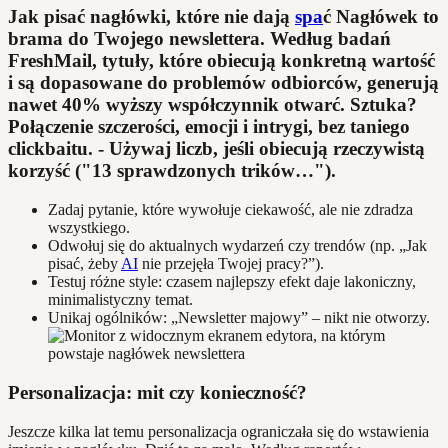
Jak pisać nagłówki, które nie dają
spa
ć Nagłówek to
brama do Twojego newslettera. Według badań
FreshMail, tytuły, które obiecują konkretną wartość
i są dopasowane do problemów odbiorców, generują
nawet 40% wyższy współczynnik otwarć. Sztuka?
Połączenie szczerości, emocji i intrygi, bez taniego
clickbaitu. - Używaj liczb, jeśli obiecują rzeczywistą
korzyść ("13 sprawdzonych trików…").
Zadaj pytanie, które wywołuje ciekawość, ale nie zdradza
wszystkiego.
Odwołuj się do aktualnych wydarzeń czy trendów (np. „Jak
pisać, żeby
AI
nie przejęła Twojej pracy?”).
Testuj różne style: czasem najlepszy efekt daje lakoniczny,
minimalistyczny temat.
Unikaj ogólników: „Newsletter majowy” – nikt nie otworzy.
Personalizacja: mit czy konieczność?
Jeszcze kilka lat temu personalizacja ograniczała się do wstawienia