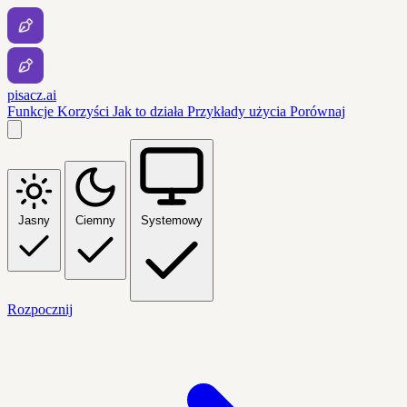
pisacz.ai
Funkcje
Korzyści
Jak to działa
Przykłady użycia
Porównaj
Jasny
Ciemny
Systemowy
Rozpocznij