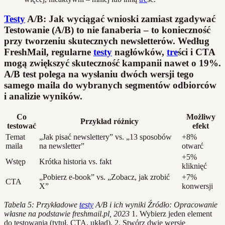
Testy
A/B: Jak wyciągać wnioski zamiast zgadywać
Testowanie (A/B) to nie fanaberia – to konieczność
przy tworzeniu skutecznych newsletterów. Według
FreshMail, regularne
testy
nagłówków,
tre
ści i CTA
mogą zwiększyć skuteczność kampanii nawet o 19%.
A/B test polega na wysłaniu dwóch wersji tego
samego maila do wybranych segmentów odbiorców
i analizie wyników.
Co
Możliwy
Przykład różnicy
testować
efekt
Temat
„Jak pisać newslettery” vs. „13 sposobów
+8%
maila
na newsletter”
otwarć
+5%
Wstęp
Krótka historia vs. fakt
kliknięć
„Pobierz e-book” vs. „Zobacz, jak zrobić
+7%
CTA
X”
konwersji
Tabela 5: Przykładowe
testy
A/B i ich wyniki
Źródło: Opracowanie
własne na podstawie freshmail.pl, 2023
1. Wybierz jeden element
do testowania (tytuł, CTA, układ). 2. Stwórz dwie wersje