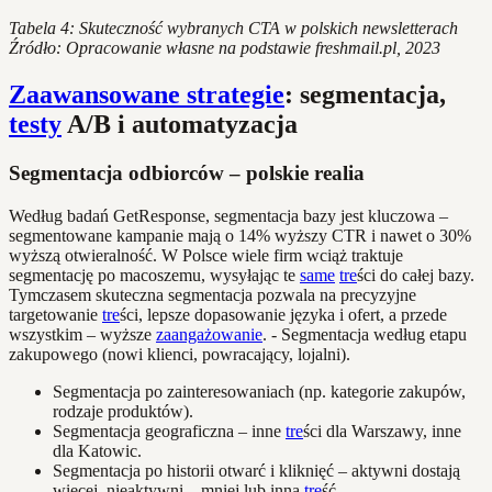
Tabela 4: Skuteczność wybranych CTA w polskich newsletterach
Źródło: Opracowanie własne na podstawie freshmail.pl, 2023
Zaawansowane strategie
: segmentacja,
testy
A/B i automatyzacja
Segmentacja odbiorców – polskie realia
Według badań GetResponse, segmentacja bazy jest kluczowa –
segmentowane kampanie mają o 14% wyższy CTR i nawet o 30%
wyższą otwieralność. W Polsce wiele firm wciąż traktuje
segmentację po macoszemu, wysyłając te
same
tre
ści do całej bazy.
Tymczasem skuteczna segmentacja pozwala na precyzyjne
targetowanie
tre
ści, lepsze dopasowanie języka i ofert, a przede
wszystkim – wyższe
zaangażowanie
. - Segmentacja według etapu
zakupowego (nowi klienci, powracający, lojalni).
Segmentacja po zainteresowaniach (np. kategorie zakupów,
rodzaje produktów).
Segmentacja geograficzna – inne
tre
ści dla Warszawy, inne
dla Katowic.
Segmentacja po historii otwarć i kliknięć – aktywni dostają
więcej, nieaktywni – mniej lub inną
tre
ść.