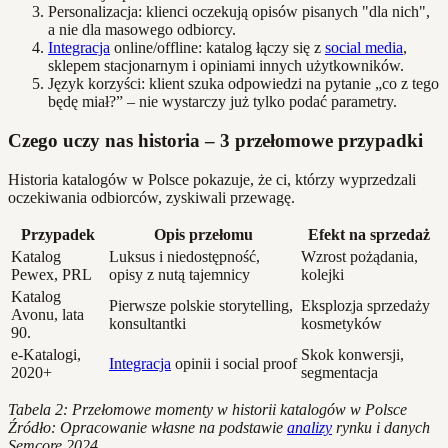
Personalizacja: klienci oczekują opisów pisanych "dla nich",
a nie dla masowego odbiorcy.
Integracja
online/offline: katalog łączy się z
social media
,
sklepem stacjonarnym i opiniami innych użytkowników.
Język korzyści: klient szuka odpowiedzi na pytanie „co z tego
będę miał?” – nie wystarczy już tylko podać parametry.
Czego uczy nas historia – 3 przełomowe przypadki
Historia katalogów w Polsce pokazuje, że ci, którzy wyprzedzali
oczekiwania odbiorców, zyskiwali przewagę.
Przypadek
Opis przełomu
Efekt na sprzedaż
Katalog
Luksus i niedostępność,
Wzrost pożądania,
Pewex, PRL
opisy z nutą tajemnicy
kolejki
Katalog
Pierwsze polskie storytelling,
Eksplozja sprzedaży
Avonu, lata
konsultantki
kosmetyków
90.
e-Katalogi,
Skok konwersji,
Integracja
opinii i social proof
2020+
segmentacja
Tabela 2: Przełomowe momenty w historii katalogów w Polsce
Źródło: Opracowanie własne na podstawie
analizy
rynku i danych
Semcore 2024