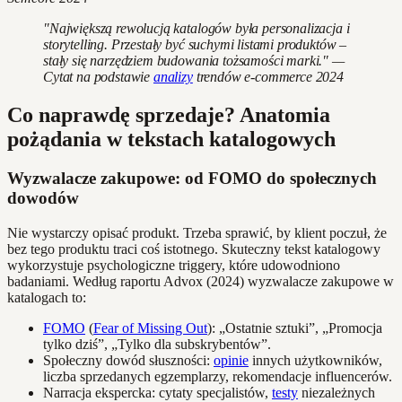
"Największą rewolucją katalogów była personalizacja i
storytelling. Przestały być suchymi listami produktów –
stały się narzędziem budowania tożsamości marki." —
Cytat na podstawie
analizy
trendów e-commerce 2024
Co naprawdę sprzedaje? Anatomia
pożądania w tekstach katalogowych
Wyzwalacze zakupowe: od FOMO do społecznych
dowodów
Nie wystarczy opisać produkt. Trzeba sprawić, by klient poczuł, że
bez tego produktu traci coś istotnego. Skuteczny tekst katalogowy
wykorzystuje psychologiczne triggery, które udowodniono
badaniami. Według raportu Advox (2024) wyzwalacze zakupowe w
katalogach to:
FOMO
(
Fear of Missing Out
): „Ostatnie sztuki”, „Promocja
tylko dziś”, „Tylko dla subskrybentów”.
Społeczny dowód słuszności:
opinie
innych użytkowników,
liczba sprzedanych egzemplarzy, rekomendacje influencerów.
Narracja ekspercka: cytaty specjalistów,
testy
niezależnych