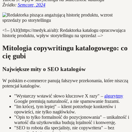
Źródło:
Semcore, 2024
<!-- [Alt](https://medyk.ai/alt): Redaktorka katalogu opracowująca
historię produktu, wpływ storytellingu na sprzedaż -->
Mitologia copywritingu katalogowego: co
cię gubi
Największe mity o SEO katalogów
W polskim e-commerce panują fałszywe przekonania, które niszczą
potencjał katalogów.
"Wystarczy wstawić słowo kluczowe X razy" –
algorytmy
Google premiują naturalność, a nie spamowanie frazami.
"Im krócej, tym lepiej" – klient potrzebuje konkretów i
opowieści, nie tylko nagłówków.
"Opis to tylko formalność do pozycjonowania" – unikalność i
wartość dla użytkownika budują lojalność i konwersję.
"SEO to robota dla specjalisty, nie copywritera" – bez