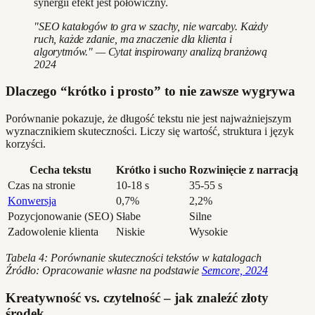
synergii efekt jest połowiczny.
"SEO katalogów to gra w szachy, nie warcaby. Każdy
ruch, każde zdanie, ma znaczenie dla klienta i
algorytmów." — Cytat inspirowany analizą branżową
2024
Dlaczego “krótko i prosto” to nie zawsze wygrywa
Porównanie pokazuje, że długość tekstu nie jest najważniejszym
wyznacznikiem skuteczności. Liczy się wartość, struktura i język
korzyści.
Cecha tekstu
Krótko i sucho
Rozwinięcie z narracją
Czas na stronie
10-18 s
35-55 s
Konwersja
0,7%
2,2%
Pozycjonowanie (SEO)
Słabe
Silne
Zadowolenie klienta
Niskie
Wysokie
Tabela 4: Porównanie skuteczności tekstów w katalogach
Źródło: Opracowanie własne na podstawie
Semcore, 2024
Kreatywność vs. czytelność – jak znaleźć złoty
środek