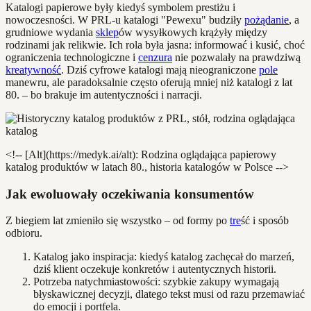
Katalogi papierowe były kiedyś symbolem prestiżu i
nowoczesności. W PRL-u katalogi "Pewexu" budziły
pożądanie
, a
grudniowe wydania
sklep
ów wysyłkowych krążyły między
rodzinami jak relikwie. Ich rola była jasna: informować i kusić, choć
ograniczenia technologiczne i
cenzura
nie pozwalały na prawdziwą
kreatywność
. Dziś cyfrowe katalogi mają nieograniczone
pole
manewru, ale paradoksalnie często oferują mniej niż katalogi z lat
80. – bo brakuje im autentyczności i narracji.
<!-- [Alt](https://medyk.ai/alt): Rodzina oglądająca papierowy
katalog produktów w latach 80., historia katalogów w Polsce -->
Jak ewoluowały oczekiwania konsumentów
Z biegiem lat zmieniło się wszystko – od formy po
tre
ść i sposób
odbioru.
Katalog jako inspiracja: kiedyś katalog zachęcał do marzeń,
dziś klient oczekuje konkretów i autentycznych historii.
Potrzeba natychmiastowości: szybkie zakupy wymagają
błyskawicznej decyzji, dlatego tekst musi od razu przemawiać
do emocji i portfela.