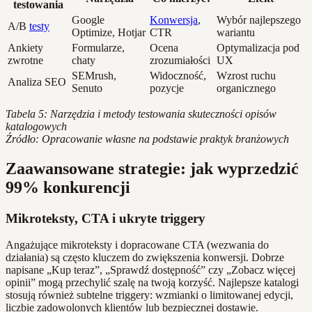
testowania
Google
Konwersja
,
Wybór najlepszego
A/B
testy
Optimize, Hotjar
CTR
wariantu
Ankiety
Formularze,
Ocena
Optymalizacja pod
zwrotne
chaty
zrozumiałości
UX
SEMrush,
Widoczność,
Wzrost ruchu
Analiza SEO
Senuto
pozycje
organicznego
Tabela 5: Narzędzia i metody testowania skuteczności opisów
katalogowych
Źródło: Opracowanie własne na podstawie praktyk branżowych
Zaawansowane strategie: jak wyprzedzić
99% konkurencji
Mikroteksty, CTA i ukryte triggery
Angażujące mikroteksty i dopracowane CTA (wezwania do
działania) są często kluczem do zwiększenia konwersji. Dobrze
napisane „Kup teraz”, „Sprawdź dostępność” czy „Zobacz więcej
opinii” mogą przechylić szalę na twoją korzyść. Najlepsze katalogi
stosują również subtelne triggery: wzmianki o limitowanej edycji,
liczbie zadowolonych klientów lub bezpiecznej dostawie.