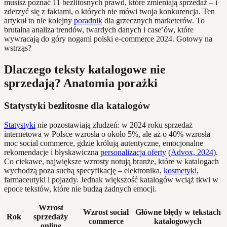
musisz poznać 11 bezlitosnych prawd, które zmieniają sprzedaż – i
zderzyć się z faktami, o których nie mówi twoja konkurencja. Ten
artykuł to nie kolejny
poradnik
dla grzecznych marketerów. To
brutalna analiza trendów, twardych danych i case’ów, które
wywracają do góry nogami polski e-commerce 2024. Gotowy na
wstrząs?
Dlaczego teksty katalogowe nie
sprzedają? Anatomia porażki
Statystyki bezlitosne dla katalogów
Statystyki
nie pozostawiają złudzeń: w 2024 roku sprzedaż
internetowa w Polsce wzrosła o około 5%, ale aż o 40% wzrosła
moc social commerce, gdzie królują autentyczne, emocjonalne
rekomendacje i błyskawiczna
personalizacja oferty
(
Advox, 2024
).
Co ciekawe, największe wzrosty notują branże, które w katalogach
wychodzą poza suchą specyfikację – elektronika,
kosmetyki
,
farmaceutyki i pojazdy. Jednak większość katalogów wciąż tkwi w
epoce tekstów, które nie budzą żadnych emocji.
Wzrost
Wzrost social
Główne błędy w tekstach
Rok
sprzedaży
commerce
katalogowych
online