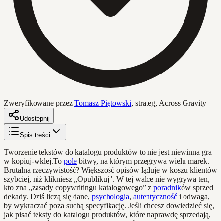
Zweryfikowane przez
Tomasz Piętowski
,
strateg, Across Gravity
Udostępnij
Spis treści
Tworzenie tekstów do katalogu produktów to nie jest niewinna gra
w kopiuj-wklej.To
pole
bitwy, na którym przegrywa wielu marek.
Brutalna rzeczywistość? Większość opisów ląduje w koszu klientów
szybciej, niż klikniesz „Opublikuj”. W tej walce nie wygrywa ten,
kto zna „zasady copywritingu katalogowego” z
poradnik
ów sprzed
dekady. Dziś liczą się dane,
psychologia
,
autentyczność
i odwaga,
by wykraczać poza suchą specyfikację. Jeśli chcesz dowiedzieć się,
jak pisać teksty do katalogu produktów, które naprawdę sprzedają,