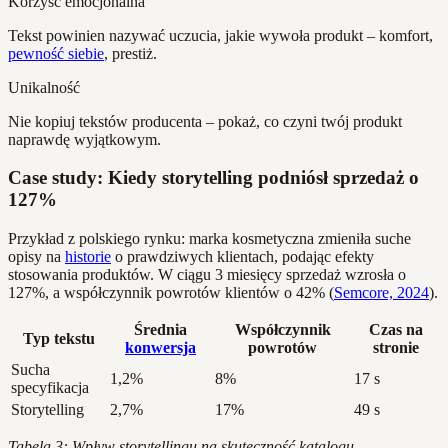
Korzyść emocjonalna
Tekst powinien nazywać uczucia, jakie wywoła produkt – komfort,
pewność siebie
, prestiż.
Unikalność
Nie kopiuj tekstów producenta – pokaż, co czyni twój produkt
naprawdę wyjątkowym.
Case study: Kiedy storytelling podniósł sprzedaż o
127%
Przykład z polskiego rynku: marka kosmetyczna zmieniła suche
opisy na
historie
o prawdziwych klientach, podając efekty
stosowania produktów. W ciągu 3 miesięcy sprzedaż wzrosła o
127%, a współczynnik powrotów klientów o 42% (
Semcore, 2024
).
Średnia
Współczynnik
Czas na
Typ tekstu
konwersja
powrotów
stronie
Sucha
1,2%
8%
17 s
specyfikacja
Storytelling
2,7%
17%
49 s
Tabela 3: Wpływ storytellingu na skuteczność katalogu