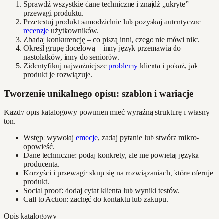
Sprawdź wszystkie dane techniczne i znajdź „ukryte”
przewagi produktu.
Przetestuj produkt samodzielnie lub pozyskaj autentyczne
recenzje
użytkowników.
Zbadaj konkurencję – co piszą inni, czego nie mówi nikt.
Określ grupę docelową – inny język przemawia do
nastolatków, inny do seniorów.
Zidentyfikuj najważniejsze
problemy
klienta i pokaż, jak
produkt je rozwiązuje.
Tworzenie unikalnego opisu: szablon i wariacje
Każdy opis katalogowy powinien mieć wyraźną strukturę i własny
ton.
Wstęp: wywołaj
emocje
, zadaj pytanie lub stwórz mikro-
opowieść.
Dane techniczne: podaj konkrety, ale nie powielaj języka
producenta.
Korzyści i przewagi: skup się na rozwiązaniach, które oferuje
produkt.
Social proof: dodaj cytat klienta lub wyniki testów.
Call to Action: zachęć do kontaktu lub zakupu.
Opis katalogowy