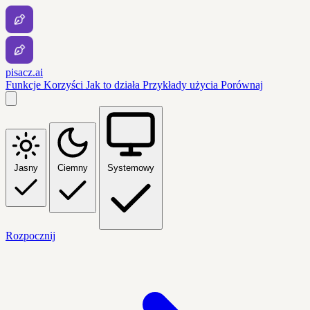
pisacz.ai
Funkcje
Korzyści
Jak to działa
Przykłady użycia
Porównaj
Jasny
Ciemny
Systemowy
Rozpocznij