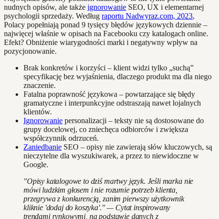
nudnych opisów, ale także
ignorowanie
SEO, UX i elementarnej
psychologii sprzedaży. Według
raportu Nadwyraz.com, 2023
,
Polacy popełniają ponad 9 tysięcy błędów językowych dziennie –
najwięcej właśnie w opisach na Facebooku czy katalogach online.
Efekt? Obniżenie wiarygodności marki i negatywny wpływ na
pozycjonowanie.
Brak konkretów i korzyści – klient widzi tylko „suchą”
specyfikację bez wyjaśnienia, dlaczego produkt ma dla niego
znaczenie.
Fatalna poprawność językowa – powtarzające się błędy
gramatyczne i interpunkcyjne odstraszają nawet lojalnych
klientów.
Ignorowanie
personalizacji – teksty nie są dostosowane do
grupy docelowej, co zniechęca odbiorców i zwiększa
współczynnik odrzuceń.
Zaniedbanie
SEO – opisy nie zawierają słów kluczowych, są
nieczytelne dla wyszukiwarek, a przez to niewidoczne w
Google.
"Opisy katalogowe to dziś martwy język. Jeśli marka nie
mówi ludzkim głosem i nie rozumie potrzeb klienta,
przegrywa z konkurencją, zanim pierwszy użytkownik
kliknie 'dodaj do koszyka'." — Cytat inspirowany
trendami rynkowymi, na podstawie danych z