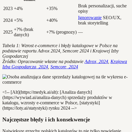
Brak personalizacji, suche
2023
+4%
+35%
opisy
Ignorowanie
SEO/UX,
2024
+5%
+40%
brak storytelling
+?% (brak
2025
+?% (prognozy)
—
danych)
Tabela 1: Wzrost e-commerce i błędy katalogowe w Polsce na
podstawie raportu Advox 2024, Semcore 2024 i Krajowej Izby
Gospodarczej
Źródło: Opracowanie własne na podstawie
Advox, 2024
,
Krajowa
Izba Gospodarcza, 2024
,
Semcore, 2024
<!-- [Alt](https://medyk.ai/alt): [Analiza danych]
(https://wywiad.ai/analiza-danych) sprzedaży produktów w
katalogu, wzrosty e-commerce w Polsce, [statystyki]
(https://loty.ai/statystyki) rynku 2024 -->
Najczęstsze błędy i ich konsekwencje
Największe grzechy polskich katalogów to nie tylko powielanie