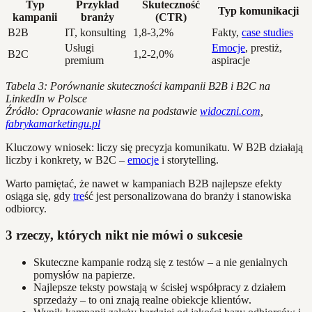
Typ
Przykład
Skuteczność
Typ komunikacji
kampanii
branży
(CTR)
B2B
IT, konsulting
1,8-3,2%
Fakty,
case studies
Usługi
Emocje
, prestiż,
B2C
1,2-2,0%
premium
aspiracje
Tabela 3: Porównanie skuteczności kampanii B2B i B2C na
LinkedIn w Polsce
Źródło: Opracowanie własne na podstawie
widoczni.com
,
fabrykamarketingu.pl
Kluczowy wniosek: liczy się precyzja komunikatu. W B2B działają
liczby i konkrety, w B2C –
emocje
i storytelling.
Warto pamiętać, że nawet w kampaniach B2B najlepsze efekty
osiąga się, gdy
tre
ść jest personalizowana do branży i stanowiska
odbiorcy.
3 rzeczy, których nikt nie mówi o sukcesie
Skuteczne kampanie rodzą się z testów – a nie genialnych
pomysłów na papierze.
Najlepsze teksty powstają w ścisłej współpracy z działem
sprzedaży – to oni znają realne obiekcje klientów.