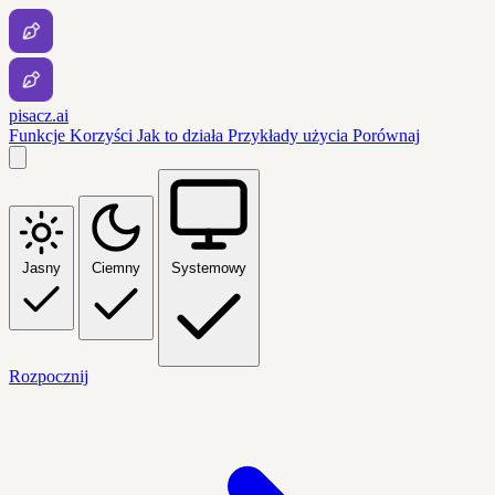
pisacz.ai
Funkcje
Korzyści
Jak to działa
Przykłady użycia
Porównaj
Jasny
Ciemny
Systemowy
Rozpocznij