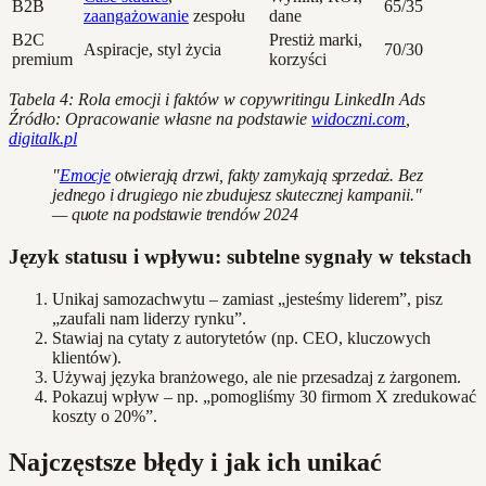
B2B
65/35
zaangażowanie
zespołu
dane
B2C
Prestiż marki,
Aspiracje, styl życia
70/30
premium
korzyści
Tabela 4: Rola emocji i faktów w copywritingu LinkedIn Ads
Źródło: Opracowanie własne na podstawie
widoczni.com
,
digitalk.pl
"
Emocje
otwierają drzwi, fakty zamykają sprzedaż. Bez
jednego i drugiego nie zbudujesz skutecznej kampanii."
— quote na podstawie trendów 2024
Język statusu i wpływu: subtelne sygnały w tekstach
Unikaj samozachwytu – zamiast „jesteśmy liderem”, pisz
„zaufali nam liderzy rynku”.
Stawiaj na cytaty z autorytetów (np. CEO, kluczowych
klientów).
Używaj języka branżowego, ale nie przesadzaj z żargonem.
Pokazuj wpływ – np. „pomogliśmy 30 firmom X zredukować
koszty o 20%”.
Najczęstsze błędy i jak ich unikać