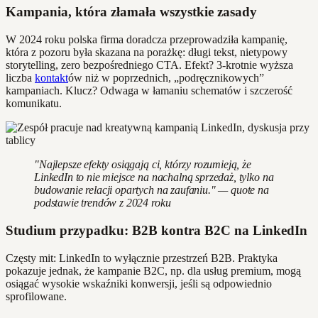
Kampania, która złamała wszystkie zasady
W 2024 roku polska firma doradcza przeprowadziła kampanię,
która z pozoru była skazana na porażkę: długi tekst, nietypowy
storytelling, zero bezpośredniego CTA. Efekt? 3-krotnie wyższa
liczba
kontakt
ów niż w poprzednich, „podręcznikowych”
kampaniach. Klucz? Odwaga w łamaniu schematów i szczerość
komunikatu.
"Najlepsze efekty osiągają ci, którzy rozumieją, że
LinkedIn to nie miejsce na nachalną sprzedaż, tylko na
budowanie relacji opartych na zaufaniu." — quote na
podstawie trendów z 2024 roku
Studium przypadku: B2B kontra B2C na LinkedIn
Częsty mit: LinkedIn to wyłącznie przestrzeń B2B. Praktyka
pokazuje jednak, że kampanie B2C, np. dla usług premium, mogą
osiągać wysokie wskaźniki konwersji, jeśli są odpowiednio
sprofilowane.