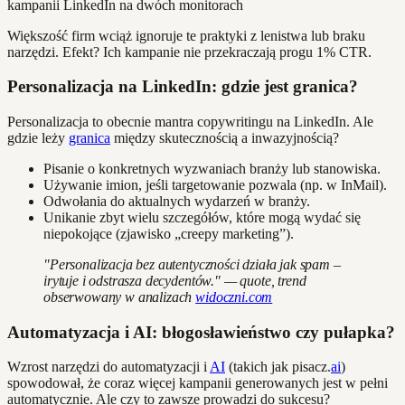
Większość firm wciąż ignoruje te praktyki z lenistwa lub braku
narzędzi. Efekt? Ich kampanie nie przekraczają progu 1% CTR.
Personalizacja na LinkedIn: gdzie jest granica?
Personalizacja to obecnie mantra copywritingu na LinkedIn. Ale
gdzie leży
granica
między skutecznością a inwazyjnością?
Pisanie o konkretnych wyzwaniach branży lub stanowiska.
Używanie imion, jeśli targetowanie pozwala (np. w InMail).
Odwołania do aktualnych wydarzeń w branży.
Unikanie zbyt wielu szczegółów, które mogą wydać się
niepokojące (zjawisko „creepy marketing”).
"Personalizacja bez autentyczności działa jak spam –
irytuje i odstrasza decydentów." — quote, trend
obserwowany w analizach
widoczni.com
Automatyzacja i AI: błogosławieństwo czy pułapka?
Wzrost narzędzi do automatyzacji i
AI
(takich jak pisacz.
ai
)
spowodował, że coraz więcej kampanii generowanych jest w pełni
automatycznie. Ale czy to zawsze prowadzi do sukcesu?