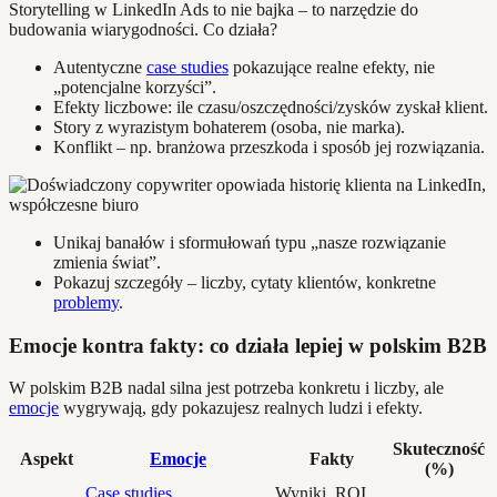
Storytelling w LinkedIn Ads to nie bajka – to narzędzie do
budowania wiarygodności. Co działa?
Autentyczne
case studies
pokazujące realne efekty, nie
„potencjalne korzyści”.
Efekty liczbowe: ile czasu/oszczędności/zysków zyskał klient.
Story z wyrazistym bohaterem (osoba, nie marka).
Konflikt – np. branżowa przeszkoda i sposób jej rozwiązania.
Unikaj banałów i sformułowań typu „nasze rozwiązanie
zmienia świat”.
Pokazuj szczegóły – liczby, cytaty klientów, konkretne
problemy
.
Emocje kontra fakty: co działa lepiej w polskim B2B
W polskim B2B nadal silna jest potrzeba konkretu i liczby, ale
emocje
wygrywają, gdy pokazujesz realnych ludzi i efekty.
Skuteczność
Aspekt
Emocje
Fakty
(%)
Case studies
,
Wyniki, ROI,