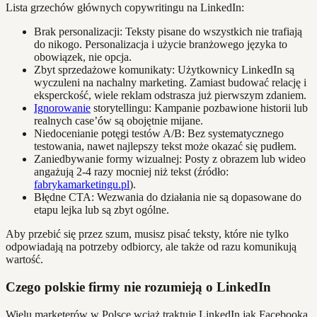
Lista grzechów głównych copywritingu na LinkedIn:
Brak personalizacji: Teksty pisane do wszystkich nie trafiają
do nikogo. Personalizacja i użycie branżowego języka to
obowiązek, nie opcja.
Zbyt sprzedażowe komunikaty: Użytkownicy LinkedIn są
wyczuleni na nachalny marketing. Zamiast budować relację i
eksperckość, wiele reklam odstrasza już pierwszym zdaniem.
Ignorowanie
storytellingu: Kampanie pozbawione historii lub
realnych case’ów są obojętnie mijane.
Niedocenianie potęgi testów A/B: Bez systematycznego
testowania, nawet najlepszy tekst może okazać się pudłem.
Zaniedbywanie formy wizualnej: Posty z obrazem lub wideo
angażują 2-4 razy mocniej niż tekst (źródło:
fabrykamarketingu.pl
).
Błędne CTA: Wezwania do działania nie są dopasowane do
etapu lejka lub są zbyt ogólne.
Aby przebić się przez szum, musisz pisać teksty, które nie tylko
odpowiadają na potrzeby odbiorcy, ale także od razu komunikują
wartość.
Czego polskie firmy nie rozumieją o LinkedIn
Wielu marketerów w Polsce wciąż traktuje LinkedIn jak Facebooka,