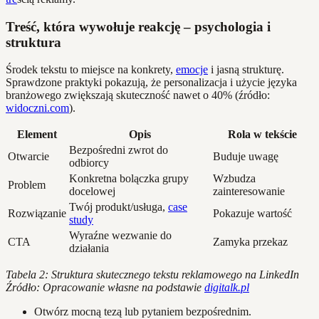
Treść, która wywołuje reakcję – psychologia i
struktura
Środek tekstu to miejsce na konkrety,
emocje
i jasną strukturę.
Sprawdzone praktyki pokazują, że personalizacja i użycie języka
branżowego zwiększają skuteczność nawet o 40% (źródło:
widoczni.com
).
Element
Opis
Rola w tekście
Bezpośredni zwrot do
Otwarcie
Buduje uwagę
odbiorcy
Konkretna bolączka grupy
Wzbudza
Problem
docelowej
zainteresowanie
Twój produkt/usługa,
case
Rozwiązanie
Pokazuje wartość
study
Wyraźne wezwanie do
CTA
Zamyka przekaz
działania
Tabela 2: Struktura skutecznego tekstu reklamowego na LinkedIn
Źródło: Opracowanie własne na podstawie
digitalk.pl
Otwórz mocną tezą lub pytaniem bezpośrednim.