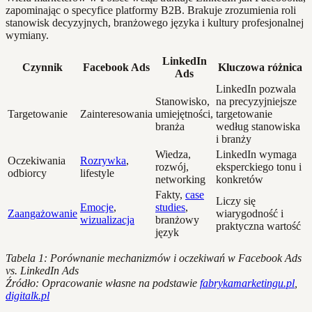
zapominając o specyfice platformy B2B. Brakuje zrozumienia roli
stanowisk decyzyjnych, branżowego języka i kultury profesjonalnej
wymiany.
LinkedIn
Czynnik
Facebook Ads
Kluczowa różnica
Ads
LinkedIn pozwala
Stanowisko,
na precyzyjniejsze
Targetowanie
Zainteresowania
umiejętności,
targetowanie
branża
według stanowiska
i branży
Wiedza,
LinkedIn wymaga
Oczekiwania
Rozrywka
,
rozwój,
eksperckiego tonu i
odbiorcy
lifestyle
networking
konkretów
Fakty,
case
Liczy się
Emocje
,
studies
,
Zaangażowanie
wiarygodność i
wizualizacja
branżowy
praktyczna wartość
język
Tabela 1: Porównanie mechanizmów i oczekiwań w Facebook Ads
vs. LinkedIn Ads
Źródło: Opracowanie własne na podstawie
fabrykamarketingu.pl
,
digitalk.pl