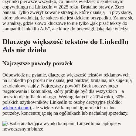
czynniki pierwsze wszystko, co musisz wiedzieć o skutecznym
copywritingu na LinkedIn w 2025 roku. Brutalne prawdy. Zero
banału. Tylko zweryfikowane strategie, które działają – i przykłady,
które udowadniają, że sukces nie jest dziełem przypadku. Zanurz się
w analizę, gdzie słowo kluczowe to nie tylko „jak pisać teksty do
kampanii LinkedIn Ads”, ale klucz do przewagi, jaką daje wiedza.
Dlaczego większość tekstów do LinkedIn
Ads nie działa
Najczęstsze powody porażek
Odpowiedź na pytanie, dlaczego większość tekstów reklamowych
na LinkedIn po prostu nie działa, jest bardziej brutalna, niż sugerują
szkoleniowe slajdy. Najczęstszy powód? Brak precyzyjnego
targetowania i komunikat, który próbuje być dla wszystkich – a
przez to nie trafia do nikogo. Według danych z 2024 roku, 30%
polskich użytkowników LinkedIn to osoby decyzyjne (źródło:
widoczni.com
), ale większość kampanii ignoruje ich realne
potrzeby, koncentrując się na ogólnikach lub nachalnej sprzedaży.