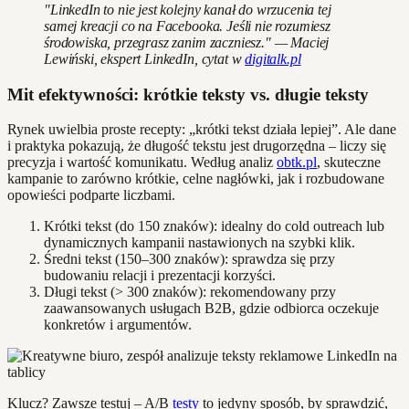
"LinkedIn to nie jest kolejny kanał do wrzucenia tej
samej kreacji co na Facebooka. Jeśli nie rozumiesz
środowiska, przegrasz zanim zaczniesz." — Maciej
Lewiński, ekspert LinkedIn, cytat w
digitalk.pl
Mit efektywności: krótkie teksty vs. długie teksty
Rynek uwielbia proste recepty: „krótki tekst działa lepiej”. Ale dane
i praktyka pokazują, że długość tekstu jest drugorzędna – liczy się
precyzja i wartość komunikatu. Według analiz
obtk.pl
, skuteczne
kampanie to zarówno krótkie, celne nagłówki, jak i rozbudowane
opowieści podparte liczbami.
Krótki tekst (do 150 znaków): idealny do cold outreach lub
dynamicznych kampanii nastawionych na szybki klik.
Średni tekst (150–300 znaków): sprawdza się przy
budowaniu relacji i prezentacji korzyści.
Długi tekst (> 300 znaków): rekomendowany przy
zaawansowanych usługach B2B, gdzie odbiorca oczekuje
konkretów i argumentów.
Klucz? Zawsze testuj – A/B
testy
to jedyny sposób, by sprawdzić,