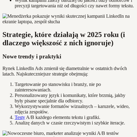
Wynik kampanii zależy bardziej od jakości bazy odbiorców i
precyzji targetowania niż od długości czy nawet formy tekstu.
Strategie, które działają w 2025 roku (i
dlaczego większość z nich ignoruje)
Nowe trendy i praktyki
Rynek LinkedIn Ads zmienił się diametralnie w ostatnich dwóch
latach. Najskuteczniejsze strategie obejmują:
Targetowanie po stanowisku i branży, nie po
zainteresowaniach.
Personalizowany język i komunikaty, które brzmią, jakby
były pisane specjalnie dla odbiorcy.
Wykorzystywanie formatów wizualnych – karuzele, wideo,
zdjęcia zespołów.
Testy
A/B każdego elementu tekstu i grafiki.
Analizę danych w czasie rzeczywistym i szybkie iteracje.