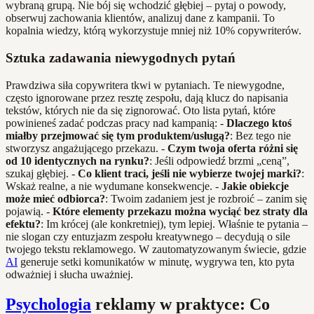
wybraną grupą. Nie bój się wchodzić głębiej – pytaj o powody,
obserwuj zachowania klientów, analizuj dane z kampanii. To
kopalnia wiedzy, którą wykorzystuje mniej niż 10% copywriterów.
Sztuka zadawania niewygodnych pytań
Prawdziwa siła copywritera tkwi w pytaniach. Te niewygodne,
często ignorowane przez resztę zespołu, dają klucz do napisania
tekstów, których nie da się zignorować. Oto lista pytań, które
powinieneś zadać podczas pracy nad kampanią: -
Dlaczego ktoś
miałby przejmować się tym produktem/usługą?
: Bez tego nie
stworzysz angażującego przekazu. -
Czym twoja oferta różni się
od 10 identycznych na rynku?
: Jeśli odpowiedź brzmi „ceną”,
szukaj głębiej. -
Co klient traci, jeśli nie wybierze twojej marki?
:
Wskaż realne, a nie wydumane konsekwencje. -
Jakie obiekcje
może mieć odbiorca?
: Twoim zadaniem jest je rozbroić – zanim się
pojawią. -
Które elementy przekazu można wyciąć bez straty dla
efektu?
: Im krócej (ale konkretniej), tym lepiej. Właśnie te pytania –
nie slogan czy entuzjazm zespołu kreatywnego – decydują o sile
twojego tekstu reklamowego. W zautomatyzowanym świecie, gdzie
AI
generuje setki komunikatów w minutę, wygrywa ten, kto pyta
odważniej i słucha uważniej.
Psychologia
reklamy w praktyce: Co