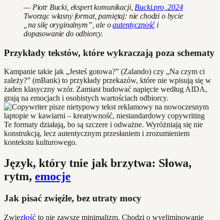
— Piotr Bucki, ekspert komunikacji,
Bucki.pro, 2024
Tworząc własny format, pamiętaj: nie chodzi o bycie
„na siłę oryginalnym”, ale o
autentyczność
i
dopasowanie do odbiorcy.
Przykłady tekstów, które wykraczają poza schematy
Kampanie takie jak „Jesteś gotowa?” (Zalando) czy „Na czym ci
zależy?” (mBank) to przykłady przekazów, które nie wpisują się w
żaden klasyczny wzór. Zamiast budować napięcie według AIDA,
grają na emocjach i osobistych wartościach odbiorcy.
Te formaty działają, bo są szczere i odważne. Wyróżniają się nie
konstrukcją, lecz autentycznym przesłaniem i zrozumieniem
kontekstu kulturowego.
Język, który tnie jak brzytwa: Słowa,
rytm,
emocje
Jak pisać zwięźle, bez utraty mocy
Zwię
złość
to nie zawsze minimalizm. Chodzi o wyeliminowanie