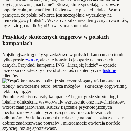
zbyt agresywne, „nachalne”. Słowa, które sprzedają, są zawsze
poparte realnym benefitem i faktem – nie pustą obietnicą. Warto
pamiętać, że polski odbiorca jest szczególnie wyczulony na
marketingowy bullsh*t. Wystarczy kilka nieautentycznych zwrotów,
by zrazić go na dłużej niż trwa sama kampania.
Przykłady skutecznych triggerów w polskich
kampaniach
Najsilniejsze trigger’y sprzedażowe w polskich kampaniach to nie
tylko proste
zwroty
, ale całe konstrukcje oparte na emocjach i
danych. Przykład: kampania ING „Liczą się ludzie” – oparcie
przekazu o społeczny dowód słuszności i autentyczne
historie
klientów.
Podobne efekty osiągały kampanie Allegro, gdzie storytelling i
lokalne odniesienia wywoływały wzruszenie oraz natychmiastowy
wzrost zaangażowania. Klucz? Łączenie psychologicznych
mechanizmów z autentycznością i danymi o zachowaniach
odbiorców. Polski konsument nie daje się nabrać na sztuczki – ale
dobrze zaadresowane potrzeby i mikroemocje otwierają portfele
szybciej, niż się spodziewasz.