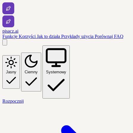
pisacz.ai
Funkcje
Korzyści
Jak to działa
Przykłady użycia
Porównaj
FAQ
Jasny
Ciemny
Systemowy
Rozpocznij