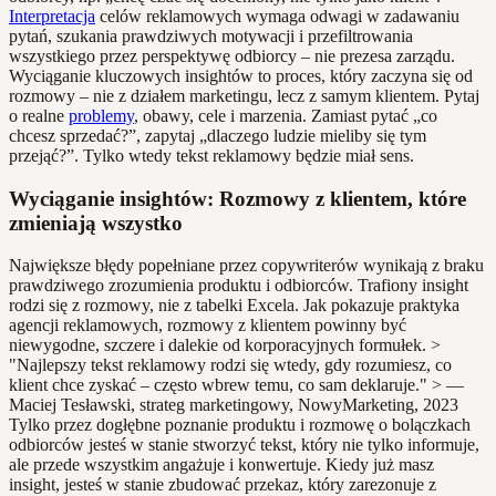
Interpretacja
celów reklamowych wymaga odwagi w zadawaniu
pytań, szukania prawdziwych motywacji i przefiltrowania
wszystkiego przez perspektywę odbiorcy – nie prezesa zarządu.
Wyciąganie kluczowych insightów to proces, który zaczyna się od
rozmowy – nie z działem marketingu, lecz z samym klientem. Pytaj
o realne
problemy
, obawy, cele i marzenia. Zamiast pytać „co
chcesz sprzedać?”, zapytaj „dlaczego ludzie mieliby się tym
przejąć?”. Tylko wtedy tekst reklamowy będzie miał sens.
Wyciąganie insightów: Rozmowy z klientem, które
zmieniają wszystko
Największe błędy popełniane przez copywriterów wynikają z braku
prawdziwego zrozumienia produktu i odbiorców. Trafiony insight
rodzi się z rozmowy, nie z tabelki Excela. Jak pokazuje praktyka
agencji reklamowych, rozmowy z klientem powinny być
niewygodne, szczere i dalekie od korporacyjnych formułek. >
"Najlepszy tekst reklamowy rodzi się wtedy, gdy rozumiesz, co
klient chce zyskać – często wbrew temu, co sam deklaruje." > —
Maciej Tesławski, strateg marketingowy, NowyMarketing, 2023
Tylko przez dogłębne poznanie produktu i rozmowę o bolączkach
odbiorców jesteś w stanie stworzyć tekst, który nie tylko informuje,
ale przede wszystkim angażuje i konwertuje. Kiedy już masz
insight, jesteś w stanie zbudować przekaz, który zarezonuje z