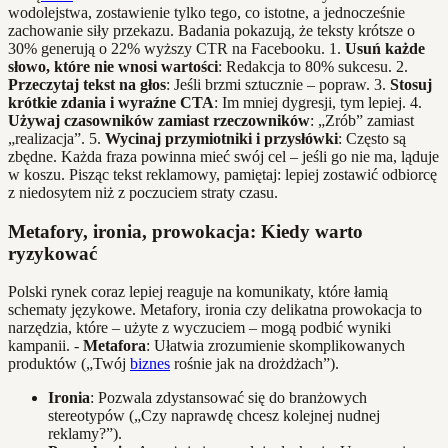
wodolejstwa, zostawienie tylko tego, co istotne, a jednocześnie
zachowanie siły przekazu. Badania pokazują, że teksty krótsze o
30% generują o 22% wyższy CTR na Facebooku. 1.
Usuń każde
słowo, które nie wnosi wartości
: Redakcja to 80% sukcesu. 2.
Przeczytaj tekst na głos
: Jeśli brzmi sztucznie – popraw. 3.
Stosuj
krótkie zdania i wyraźne CTA
: Im mniej dygresji, tym lepiej. 4.
Używaj czasowników zamiast rzeczowników
: „Zrób” zamiast
„realizacja”. 5.
Wycinaj przymiotniki i przysłówki
: Często są
zbędne. Każda fraza powinna mieć swój cel – jeśli go nie ma, ląduje
w koszu. Pisząc tekst reklamowy, pamiętaj: lepiej zostawić odbiorcę
z niedosytem niż z poczuciem straty czasu.
Metafory, ironia, prowokacja: Kiedy warto
ryzykować
Polski rynek coraz lepiej reaguje na komunikaty, które łamią
schematy językowe. Metafory, ironia czy delikatna prowokacja to
narzędzia, które – użyte z wyczuciem – mogą podbić wyniki
kampanii. -
Metafora
: Ułatwia zrozumienie skomplikowanych
produktów („Twój
biznes
rośnie jak na drożdżach”).
Ironia
: Pozwala zdystansować się do branżowych
stereotypów („Czy naprawdę chcesz kolejnej nudnej
reklamy?”).