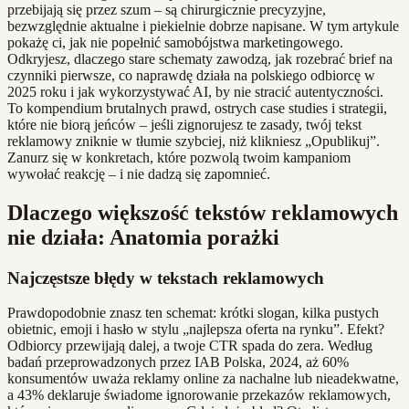
przebijają się przez szum – są chirurgicznie precyzyjne,
bezwzględnie aktualne i piekielnie dobrze napisane. W tym artykule
pokażę ci, jak nie popełnić samobójstwa marketingowego.
Odkryjesz, dlaczego stare schematy zawodzą, jak rozebrać brief na
czynniki pierwsze, co naprawdę działa na polskiego odbiorcę w
2025 roku i jak wykorzystywać AI, by nie stracić autentyczności.
To kompendium brutalnych prawd, ostrych case studies i strategii,
które nie biorą jeńców – jeśli zignorujesz te zasady, twój tekst
reklamowy zniknie w tłumie szybciej, niż klikniesz „Opublikuj”.
Zanurz się w konkretach, które pozwolą twoim kampaniom
wywołać reakcję – i nie dadzą się zapomnieć.
Dlaczego większość tekstów reklamowych
nie działa: Anatomia porażki
Najczęstsze błędy w tekstach reklamowych
Prawdopodobnie znasz ten schemat: krótki slogan, kilka pustych
obietnic, emoji i hasło w stylu „najlepsza oferta na rynku”. Efekt?
Odbiorcy przewijają dalej, a twoje CTR spada do zera. Według
badań przeprowadzonych przez IAB Polska, 2024, aż 60%
konsumentów uważa reklamy online za nachalne lub nieadekwatne,
a 43% deklaruje świadome ignorowanie przekazów reklamowych,