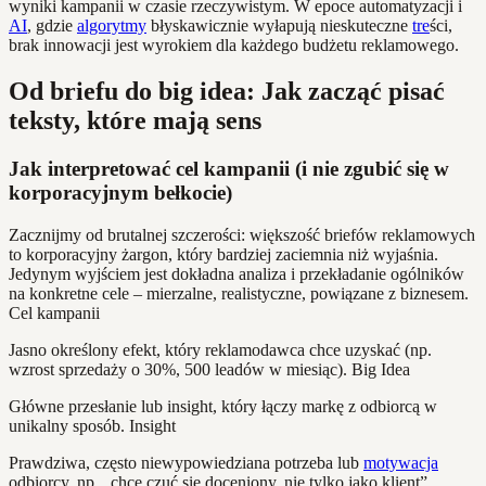
wyniki kampanii w czasie rzeczywistym. W epoce automatyzacji i
AI
, gdzie
algorytmy
błyskawicznie wyłapują nieskuteczne
tre
ści,
brak innowacji jest wyrokiem dla każdego budżetu reklamowego.
Od briefu do big idea: Jak zacząć pisać
teksty, które mają sens
Jak interpretować cel kampanii (i nie zgubić się w
korporacyjnym bełkocie)
Zacznijmy od brutalnej szczerości: większość briefów reklamowych
to korporacyjny żargon, który bardziej zaciemnia niż wyjaśnia.
Jedynym wyjściem jest dokładna analiza i przekładanie ogólników
na konkretne cele – mierzalne, realistyczne, powiązane z biznesem.
Cel kampanii
Jasno określony efekt, który reklamodawca chce uzyskać (np.
wzrost sprzedaży o 30%, 500 leadów w miesiąc). Big Idea
Główne przesłanie lub insight, który łączy markę z odbiorcą w
unikalny sposób. Insight
Prawdziwa, często niewypowiedziana potrzeba lub
motywacja
odbiorcy, np. „chcę czuć się doceniony, nie tylko jako klient”.