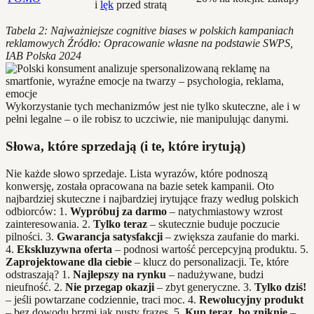
i
lęk
przed stratą
Tabela 2: Najważniejsze cognitive biases w polskich kampaniach
reklamowych
Źródło: Opracowanie własne na podstawie SWPS,
IAB Polska 2024
Wykorzystanie tych mechanizmów jest nie tylko skuteczne, ale i w
pełni legalne – o ile robisz to uczciwie, nie manipulując danymi.
Słowa, które sprzedają (i te, które irytują)
Nie każde słowo sprzedaje. Lista wyrazów, które podnoszą
konwersję, została opracowana na bazie setek kampanii. Oto
najbardziej skuteczne i najbardziej irytujące frazy według polskich
odbiorców: 1.
Wypróbuj za darmo
– natychmiastowy wzrost
zainteresowania. 2.
Tylko teraz
– skutecznie buduje poczucie
pilności. 3.
Gwarancja satysfakcji
– zwiększa zaufanie do marki.
4.
Ekskluzywna oferta
– podnosi wartość percepcyjną produktu. 5.
Zaprojektowane dla ciebie
– klucz do personalizacji. Te, które
odstraszają? 1.
Najlepszy na rynku
– nadużywane, budzi
nieufność. 2.
Nie przegap okazji
– zbyt generyczne. 3.
Tylko dziś!
– jeśli powtarzane codziennie, traci moc. 4.
Rewolucyjny produkt
– bez dowodu brzmi jak pusty frazes. 5.
Kup teraz, bo zniknie
–