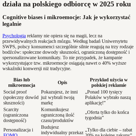
działa na polskiego odbiorcę w 2025 roku
Cognitive biases i mikroemocje: Jak je wykorzystać
legalnie
Psychologia
reklamy nie opiera się na magii, lecz na
przewidywalnych reakcjach mózgu. Według badań Uniwersytetu
SWPS, polscy konsumenci szczególnie silnie reagują na trzy rodzaje
bodźców: społeczne dowody słuszności, ograniczoną dostępność i
spersonalizowane komunikaty. To nie przypadek, że kampanie
wykorzystujące tzw. mikroemocje osiągają nawet o 40% wyższe
wskaźniki konwersji niż tradycyjne.
Bias lub
Przykład użycia w
Opis
mikroemocja
polskiej reklamie
Social proof
Pokazujesz, że inni
„Ponad 100 tysięcy
(społeczny dowód
już wybrali twoją
Polaków wybrało naszą
słuszności)
markę
aplikację!”
Scarcity
Komunikujesz
„Oferta tylko do końca
(ograniczona
ograniczoną ilość
tygodnia”
dostępność)
czasu/produktów
Budujesz
Personalizacja i
„Tylko dla ciebie – rabat
indywidualny przekaz
FOMO
20% na kolejne zakupy”