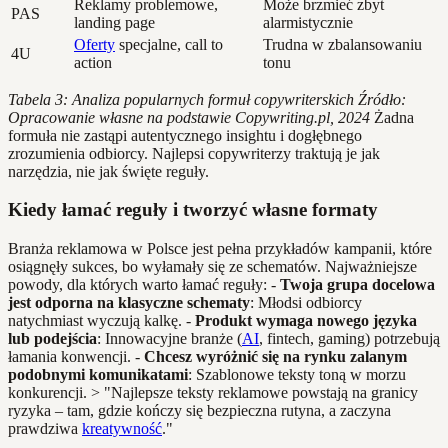
Reklamy problemowe,
Może brzmieć zbyt
PAS
landing page
alarmistycznie
Oferty
specjalne, call to
Trudna w zbalansowaniu
4U
action
tonu
Tabela 3: Analiza popularnych formuł copywriterskich
Źródło:
Opracowanie własne na podstawie Copywriting.pl, 2024
Żadna
formuła nie zastąpi autentycznego insightu i dogłębnego
zrozumienia odbiorcy. Najlepsi copywriterzy traktują je jak
narzędzia, nie jak święte reguły.
Kiedy łamać reguły i tworzyć własne formaty
Branża reklamowa w Polsce jest pełna przykładów kampanii, które
osiągnęły sukces, bo wyłamały się ze schematów. Najważniejsze
powody, dla których warto łamać reguły: -
Twoja grupa docelowa
jest odporna na klasyczne schematy
: Młodsi odbiorcy
natychmiast wyczują kalkę. -
Produkt wymaga nowego języka
lub podejścia
: Innowacyjne branże (
AI
, fintech, gaming) potrzebują
łamania konwencji. -
Chcesz wyróżnić się na rynku zalanym
podobnymi komunikatami
: Szablonowe teksty toną w morzu
konkurencji. > "Najlepsze teksty reklamowe powstają na granicy
ryzyka – tam, gdzie kończy się bezpieczna rutyna, a zaczyna
prawdziwa
kreatywność
."