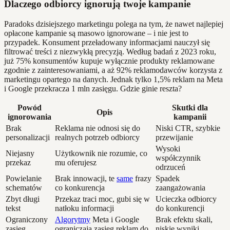
Dlaczego odbiorcy ignorują twoje kampanie
Paradoks dzisiejszego marketingu polega na tym, że nawet najlepiej
opłacone kampanie są masowo ignorowane – i nie jest to
przypadek. Konsument przeładowany informacjami nauczył się
filtrować treści z niezwykłą precyzją. Według badań z 2023 roku,
już 75% konsumentów kupuje wyłącznie produkty reklamowane
zgodnie z zainteresowaniami, a aż 92% reklamodawców korzysta z
marketingu opartego na danych. Jednak tylko 1,5% reklam na Meta
i Google przekracza 1 mln zasięgu. Gdzie ginie reszta?
Powód
Skutki dla
Opis
ignorowania
kampanii
Brak
Reklama nie odnosi się do
Niski CTR, szybkie
personalizacji
realnych potrzeb odbiorcy
przewijanie
Wysoki
Niejasny
Użytkownik nie rozumie, co
współczynnik
przekaz
mu oferujesz
odrzuceń
Powielanie
Brak innowacji, te
same
frazy
Spadek
schematów
co konkurencja
zaangażowania
Zbyt długi
Przekaz traci moc, gubi się w
Ucieczka odbiorcy
tekst
natłoku informacji
do konkurencji
Ograniczony
Algorytmy
Meta i Google
Brak efektu skali,
zasięg
ograniczają zasięg reklam do
niskie wyniki