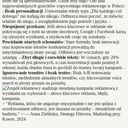
które nie są spersonalizowane. Gdzie leży błąd? Oto lista
najpoważniejszych grzechów copywritingu reklamowego w Polsce:
-
Brak personalizacji
: Uniwersalne teksty typu „Dla każdego coś
dobrego” nie trafiają do nikogo. Odbiorca musi poczuć, że mówisz
właśnie do niego, z uwzględnieniem jego potrzeb i języka. -
Niespójność przekazu
: Jeśli słowa kluczowe w reklamie nie
pokrywają się z tymi na stronie docelowej, Google i Facebook karzą
cię niższymi wynikami, a użytkownik czuje się oszukany. -
Powielanie utartych schematów
: Stare formuły, brak innowacji
oraz kopiowanie tekstów konkurencji prowadzą do
natychmiastowej utraty uwagi. Odbiorca jest wyczulony na
sztampę. -
Zbyt długie i rozwlekłe teksty
: W czasach, gdy 20%
wyszukiwań jest głosowych, a czas koncentracji spada poniżej 8
sekund, każda zbędna fraza to gwóźdź do trumny twojej kampanii. -
Ignorowanie trendów i brak testów
: Brak A/B testowania
tekstów, nieśledzenie aktualnych trendów, czy lekceważenie voice
search to prosty przepis na porażkę.
> "Reklama, która nie angażuje emocjonalnie i nie jest spójna z
oczekiwaniami odbiorcy, jest skazana na porażkę – niezależnie od
budżetu." > — Anna Zielińska, Strategy Director, Marketing przy
Kawie, 2024