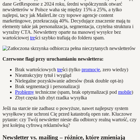
dane GetResponse z 2024 roku, średni współczynnik otwarć
newsletterów w Polsce waha się między 15% a 25%, a tylko
najlepsi, tacy jak MailerLite czy topowe agencje content
marketingowe, przekraczają 40%. Decydujące znaczenie mają tu
elementy takie jak personalizacja, segmentacja, czytelna struktura i
wyraźny CTA. Newslettery oparte na masowej wysyłce bez
wartościowej
tre
ści szybko trafiają do folderu spam.
Czerwone flagi przy uruchamianiu newslettera:
Brak wartościowych
tre
ści (tylko
promocje
, zero wiedzy)
Nieatrakcyjny tytuł i wygląd
Nielegalne pozyskiwanie adresów (brak double opt-in)
Brak segmentacji i personalizacji
Problemy
techniczne (spam, brak optymalizacji pod
mobile
)
Zbyt częsta lub zbyt rzadka wysyłka
Jeśli na starcie nie zadbasz o powyższe, nawet najlepszy system
wysyłkowy nie uchroni Cię przed katastrofą open rate. Kluczowe
pytanie: czy Twój newsletter niesie dla odbiorcy realną wartość, czy
jest kolejną cyfrową reklamówką?
Newsletter vs. mailing – różnice, które zmieniają