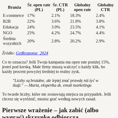
Śr. open rate
Śr. CTR
Globalny
Globalny
Branża
(PL)
(PL)
open rate
CTR
E-commerce
17%
2.1%
18.3%
2.4%
B2B
22%
3.6%
21.8%
3.8%
Edukacja
24%
3.9%
23.5%
4.1%
NGO
25%
4.2%
24.7%
4.4%
Średnia
20%
2.8%
20.2%
2.9%
wszystkich
Źródło:
GetResponse, 2024
Co to oznacza? Jeśli Twoja kampania ma open rate poniżej 15%,
jesteś pod kreską. Małe firmy muszą walczyć o każdy klik, bo
każdy procent powyżej średniej to realny zysk.
"Liczby są brutalne, ale lepiej znać prawdę niż żyć w
iluzji." — Marta, ekspertka ds. email marketingu
To twarde liczby, które nie zostawiają miejsca na przypadek. Jeśli
chcesz się wyróżnić, musisz grać według nowych zasad.
Pierwsze wrażenie – jak zabić (albo
wygrać) skrzynkę odbiorczą