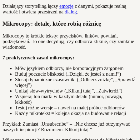
Działający storytelling łączy
emocje
z danymi, pokazuje realną
wartość i otwiera przestrzeń na
dialog
.
Mikrocopy: detale, które robią różnicę
Mikrocopy to krótkie teksty: przycisków, linków, powitań,
podziękowań. To one decydują, czy odbiorca kliknie, czy zamknie
wiadomość.
7 praktycznych zasad mikrocopy:
Mów językiem odbiorcy, nie korporacyjnym żargonem
Buduj poczucie bliskości („Dzięki, że jesteś z nami!”)
Stosuj dynamiczne czasowniki („Odbierz zniżkę”, „Sprawdź
więcej”)
Unikaj słów-wytrychów („Kliknij tutaj”, „Zatwierdź”)
Wspieraj ton marki w każdym detalu (humor, powaga,
lekkość)
Testuj różne wersje – nawet na małej próbce odbiorców
Każdy mikrotekst = kolejna okazja na budowanie relacji
Przykład: Zamiast „Unsubscribe” – „Nie chcesz już otrzymywać
naszych inspiracji? Rozumiem. Kliknij tutaj.”