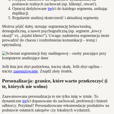
podstawie realnych zachowań (np. kliknięć, otwarć).
Opracuj dedykowane
tre
ści do każdego segmentu, unikając
duplikacji.
Regularnie analizuj skuteczność i aktualizuj segmenty.
Możesz pójść dalej, stosując segmentację behawioralną,
demograficzną, a nawet psychograficzną (np. segment „łowcy
okazji” vs. „lojalni klienci”). Uwaga: nadmierna segmentacja może
prowadzić do chaosu i rozdrobnienia komunikacji – testuj i
optymalizuj.
Jeśli lista jest zbyt podzielona, tracisz skalę. Jeśli zbyt ogólna –
tracisz
zaangażowanie
. Znajdź złoty środek.
Personalizacja: granice, które warto przekroczyć (i
te, których nie wolno)
Zaawansowana personalizacja to nie tylko imię w tytule. To
dynamiczne
tre
ści dopasowane do zachowań, preferencji i historii
odbiorcy. Przykład? Personalizowane rekomendacje produktów na
podstawie ostatnich zakupów czy lokalnych wydarzeń.