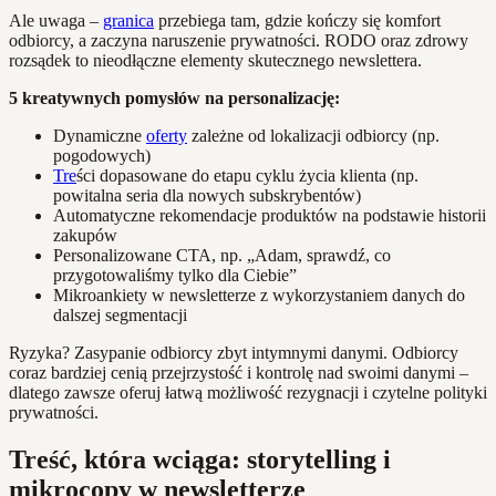
Ale uwaga –
granica
przebiega tam, gdzie kończy się komfort
odbiorcy, a zaczyna naruszenie prywatności. RODO oraz zdrowy
rozsądek to nieodłączne elementy skutecznego newslettera.
5 kreatywnych pomysłów na personalizację:
Dynamiczne
oferty
zależne od lokalizacji odbiorcy (np.
pogodowych)
Tre
ści dopasowane do etapu cyklu życia klienta (np.
powitalna seria dla nowych subskrybentów)
Automatyczne rekomendacje produktów na podstawie historii
zakupów
Personalizowane CTA, np. „Adam, sprawdź, co
przygotowaliśmy tylko dla Ciebie”
Mikroankiety w newsletterze z wykorzystaniem danych do
dalszej segmentacji
Ryzyka? Zasypanie odbiorcy zbyt intymnymi danymi. Odbiorcy
coraz bardziej cenią przejrzystość i kontrolę nad swoimi danymi –
dlatego zawsze oferuj łatwą możliwość rezygnacji i czytelne polityki
prywatności.
Treść, która wciąga: storytelling i
mikrocopy w newsletterze