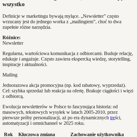
wszystko
Definicje w marketingu bywają mylące. „Newsletter” często
wrzucany jest do jednego worka z „mailingiem”, choć to dwa
zupełnie różne narzędzia.
Różnice:
Newsletter
Regularna, wartościowa komunikacja z odbiorcami. Buduje relację,
edukuje i angażuje. Często zawiera ekspercką wiedzę, storytelling,
inspiracje i aktualności.
Mailing
Jednorazowa akcja promocyjna (np. kod rabatowy, wyprzedaż).
Cel: szybka sprzedaż lub reakcja na ofertę. Brakuje ciągłości i więzi
z odbiorcą.
Ewolucja newsletterów w Polsce to fascynująca historia: od
masowych, tekstowych wysyłek w latach 2005-2010, przez
pierwsze próby personalizacji, aż po era dynamicznych
tre
ści,
automatyzacji i omnichannel w 2025 roku.
Rok
Kluczowa zmiana
Zachowanie użytkownika