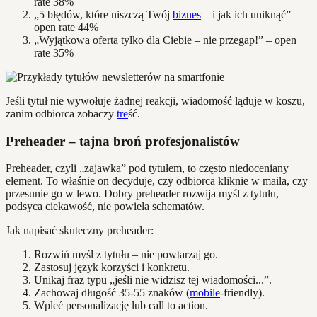
rate 38%
„5 błędów, które niszczą Twój
biznes
– i jak ich uniknąć” –
open rate 44%
„Wyjątkowa oferta tylko dla Ciebie – nie przegap!” – open
rate 35%
Jeśli tytuł nie wywołuje żadnej reakcji, wiadomość ląduje w koszu,
zanim odbiorca zobaczy
tre
ść.
Preheader – tajna broń profesjonalistów
Preheader, czyli „zajawka” pod tytułem, to często niedoceniany
element. To właśnie on decyduje, czy odbiorca kliknie w maila, czy
przesunie go w lewo. Dobry preheader rozwija myśl z tytułu,
podsyca ciekawość, nie powiela schematów.
Jak napisać skuteczny preheader:
Rozwiń myśl z tytułu – nie powtarzaj go.
Zastosuj język korzyści i konkretu.
Unikaj fraz typu „jeśli nie widzisz tej wiadomości...”.
Zachowaj długość 35-55 znaków (
mobile
-friendly).
Wpleć personalizację lub call to action.