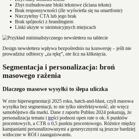
Zbyt rozbudowane bloki tekstowe (ściana tekstu)
Brak responsywności (źle wyświetla się na smartfonie)
Nieczytelny CTA lub jego brak
Brak spójności z brandingiem
Linki ukryte w nieintuicyjnych miejscach
Design newslettera wpływa bezpośrednio na konwersję – jeśli nie
prowadzisz odbiorcy „za rękę”, nie licz na kliknięcia.
Segmentacja i personalizacja: broń
masowego rażenia
Dlaczego masowe wysyłki to ślepa uliczka
W erze hipersegmentacji 2025 roku, batch-and-blast, czyli masowa
wysyłka bez segmentacji, to nie tylko nieefektywność, ale wręcz
samobójstwo dla marki. Dane z raportu Publuu 2024 pokazują, że
personalizacja tematu i
tre
ści podnosi open rate o ok. 6 punktów
procentowych, a CTR o 0,5 punktu procentowego. Różnice między
kampaniami personalizowanymi a generycznymi są jeszcze bardziej
widoczne w ROI i zaangażowaniu.