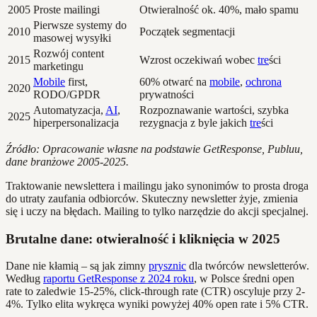
2005
Proste mailingi
Otwieralność ok. 40%, mało spamu
Pierwsze systemy do
2010
Początek segmentacji
masowej wysyłki
Rozwój content
2015
Wzrost oczekiwań wobec
tre
ści
marketingu
Mobile
first,
60% otwarć na
mobile
,
ochrona
2020
RODO/GPDR
prywatności
Automatyzacja,
AI
,
Rozpoznawanie wartości, szybka
2025
hiperpersonalizacja
rezygnacja z byle jakich
tre
ści
Źródło: Opracowanie własne na podstawie GetResponse, Publuu,
dane branżowe 2005-2025.
Traktowanie newslettera i mailingu jako synonimów to prosta droga
do utraty zaufania odbiorców. Skuteczny newsletter żyje, zmienia
się i uczy na błędach. Mailing to tylko narzędzie do akcji specjalnej.
Brutalne dane: otwieralność i kliknięcia w 2025
Dane nie kłamią – są jak zimny
prysznic
dla twórców newsletterów.
Według
raportu GetResponse z 2024 roku
, w Polsce średni open
rate to zaledwie 15-25%, click-through rate (CTR) oscyluje przy 2-
4%. Tylko elita wykręca wyniki powyżej 40% open rate i 5% CTR.