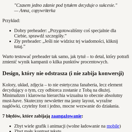
"Czasem jedno zdanie pod tytułem decyduje o sukcesie."
— Anna, copywriterka
Przykład:
Dobry preheader: „Przygotowaliśmy coś specjalnie dla
Ciebie, sprawdź szczegóły.”
Zły preheader: „Jeśli nie widzisz tej wiadomości, kliknij
tutaj.”
Warto testować preheader tak samo, jak tytuł – to detal, który potrafi
zmienić wynik kampanii o kilka punktów procentowych.
Design, który nie odstrasza (i nie zabija konwersji)
Kolory, układ, zdjęcia – to nie estetyczna fanaberia, lecz element
decydujący o tym, czy odbiorca zostanie z Tobą na dłużej.
Minimalizm i klarowna hierarchia wizualna to obecnie absolutny
must-have. Skuteczny newsletter ma jasny layout, wyraźne
nagłówki, czytelny font i jedno, mocne wezwanie do działania.
7 błędów, które zabijają
zaangażowanie
:
Zbyt wiele grafik i animacji (wolne ładowanie na
mobile
)
Zbyt mały kontrast tekstu