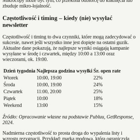
Mikrocopy może być tym, co przekona odbiorcę do kliknięcia lub
zbuduje mikro-lojalność.
Częstotliwość i timing – kiedy (nie) wysyłać
newsletter
Częstotliwość i timing to dwa czynniki, które mogą zadecydować o
sukcesie, nawet jeśli wszystko inne jest dopięte na ostatni guzik.
Aktualne dane pokazują, że najlepsze wyniki osiągają kampanie
wysyłane w środę i czwartek, między 10:00 a 13:00 oraz
wieczorami, ok. 19:00.
Dzień tygodnia
Najlepsza godzina wysyłki
Śr. open rate
Wtorek
10:00, 19:00
22%
Środa
10:00, 19:00
24%
Czwartek
11:00, 20:00
25%
Piątek
10:00
18%
Weekend
13:00
15%
Źródło: Opracowanie własne na podstawie Publuu, GetResponse,
2024.
Nadmierna częstotliwość to prosta droga do wypalenia listy i
wzrostu rezygnacji. Przykład: marka modowa, która ograniczyła