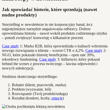
Jak opowiadać historie, które sprzedają (nawet
nudne produkty)
Storytelling w newsletterze to nie korporacyjny banał, lecz
najpotężniejsze narzędzie angażowania odbiorcy. Dobrze
opowiedziana historia – nawet wokół produktu codziennego użytku
– potrafi zwiększyć konwersję o kilkanaście procent.
Case study
1: Marka B2B, która opowiedziała o kulisach wdrożenia
nowego rozwiązania u klienta – wzrost CTR o 4,2%.
Case study
2:
NGO, które pokazało historię beneficjenta – open rate 39%,
rekordowy fundraising.
Case study
3: Influencer, który pokazał
behind the scenes z procesu twórczego – lawina odpowiedzi i
nowych subskrypcji.
Struktura skutecznego storytellingu:
Bohater (klient, pracownik, marka)
Problem (wyzwanie, ból)
Rozwiązanie (Twój produkt/usługa)
Rezultat (konkret, liczby,
emocje
)