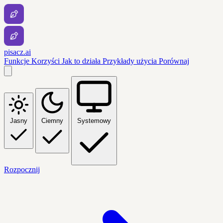
pisacz.ai
Funkcje
Korzyści
Jak to działa
Przykłady użycia
Porównaj
Jasny
Ciemny
Systemowy
Rozpocznij