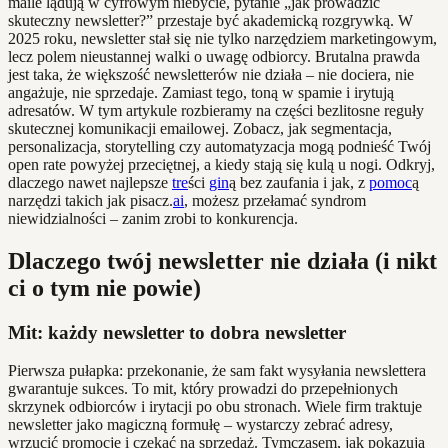
maile lądują w cyfrowym niebycie, pytanie „jak prowadzić
skuteczny newsletter?” przestaje być akademicką rozgrywką. W
2025 roku, newsletter stał się nie tylko narzędziem marketingowym,
lecz polem nieustannej walki o uwagę odbiorcy. Brutalna prawda
jest taka, że większość newsletterów nie działa – nie dociera, nie
angażuje, nie sprzedaje. Zamiast tego, toną w spamie i irytują
adresatów. W tym artykule rozbieramy na części bezlitosne reguły
skutecznej komunikacji emailowej. Zobacz, jak segmentacja,
personalizacja, storytelling czy automatyzacja mogą podnieść Twój
open rate powyżej przeciętnej, a kiedy stają się kulą u nogi. Odkryj,
dlaczego nawet najlepsze
tre
ści
gin
ą bez zaufania i jak, z
pomoc
ą
narzędzi takich jak pisacz.
ai
, możesz przełamać syndrom
niewidzialności – zanim zrobi to konkurencja.
Dlaczego twój newsletter nie działa (i nikt
ci o tym nie powie)
Mit: każdy newsletter to dobra newsletter
Pierwsza pułapka: przekonanie, że sam fakt wysyłania newslettera
gwarantuje sukces. To mit, który prowadzi do przepełnionych
skrzynek odbiorców i irytacji po obu stronach. Wiele firm traktuje
newsletter jako magiczną formułę – wystarczy zebrać adresy,
wrzucić promocję i czekać na sprzedaż. Tymczasem, jak pokazują