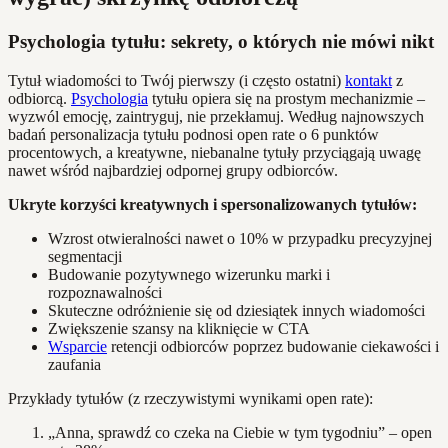
Psychologia tytułu: sekrety, o których nie mówi nikt
Tytuł wiadomości to Twój pierwszy (i często ostatni)
kontakt
z
odbiorcą.
Psychologia
tytułu opiera się na prostym mechanizmie –
wyzwól emocję, zaintryguj, nie przekłamuj. Według najnowszych
badań personalizacja tytułu podnosi open rate o 6 punktów
procentowych, a kreatywne, niebanalne tytuły przyciągają uwagę
nawet wśród najbardziej odpornej grupy odbiorców.
Ukryte korzyści kreatywnych i spersonalizowanych tytułów:
Wzrost otwieralności nawet o 10% w przypadku precyzyjnej
segmentacji
Budowanie pozytywnego wizerunku marki i
rozpoznawalności
Skuteczne odróżnienie się od dziesiątek innych wiadomości
Zwiększenie szansy na kliknięcie w CTA
Wsparcie
retencji odbiorców poprzez budowanie ciekawości i
zaufania
Przykłady tytułów (z rzeczywistymi wynikami open rate):
„Anna, sprawdź co czeka na Ciebie w tym tygodniu” – open