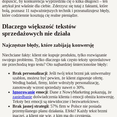
dopuścić, by konkurencja wyprzedziła cię o kilka długości – ten
artykuł jest właśnie dla ciebie. Zderzysz się tutaj z faktami, które
bolą, poznasz 11 najważniejszych technik i przeanalizujesz błędy,
które codziennie kosztują cię realne pieniądze.
Dlaczego większość tekstów
sprzedażowych nie działa
Najczęstsze błędy, które zabijają konwersję
Niechciane fakty: klient nie kupuje produktu, tylko rozwiązanie
swojego problemu. Tylko dlaczego tak często teksty sprzedażowe
nie przechodzą tego testu? Oto najbardziej śmiercionośne błędy:
Brak personalizacji
: Jeśli twój tekst brzmi jak uniwersalny
szablon, możesz być pewien, że klient zignoruje ofertę.
Według badań, firmy, które wdrożyły personalizację,
zanotowały wzrost sprzedaży nawet o 30%.
Ignorowanie
emocji
: Dane z NowyMarketing pokazują, że
zaniedbanie
doświadczenia klienta i emocji obniża konwersję.
Teksty bez emocji są niewidoczne i bezwartościowe.
Brak jasnej strategii
: 57% firm w Polsce nie posiada
przemyślanego planu działania. Efekt? Każdy tekst brzmi
inaczej, a klient nie wie, z kim ma do czynienia.