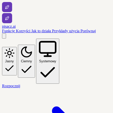
pisacz.ai
Funkcje
Korzyści
Jak to działa
Przykłady użycia
Porównaj
Jasny
Ciemny
Systemowy
Rozpocznij