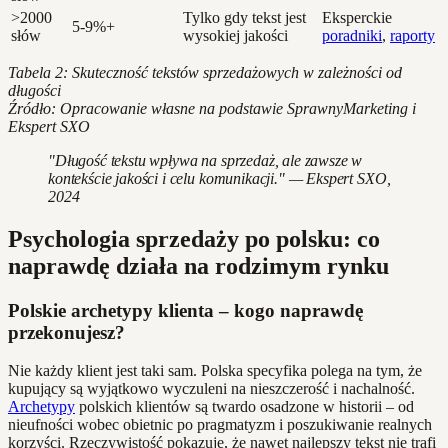
>2000
Tylko gdy tekst jest
Eksperckie
5-9%+
słów
wysokiej jakości
poradniki
,
raporty
Tabela 2: Skuteczność tekstów sprzedażowych w zależności od
długości
Źródło: Opracowanie własne na podstawie SprawnyMarketing i
Ekspert SXO
"Długość tekstu wpływa na sprzedaż, ale zawsze w
kontekście jakości i celu komunikacji." — Ekspert SXO,
2024
Psychologia sprzedaży po polsku: co
naprawdę działa na rodzimym rynku
Polskie archetypy klienta – kogo naprawdę
przekonujesz?
Nie każdy klient jest taki sam. Polska specyfika polega na tym, że
kupujący są wyjątkowo wyczuleni na nieszczerość i nachalność.
Archetypy
polskich klientów są twardo osadzone w historii – od
nieufności wobec obietnic po pragmatyzm i poszukiwanie realnych
korzyści. Rzeczywistość pokazuje, że nawet najlepszy tekst nie trafi