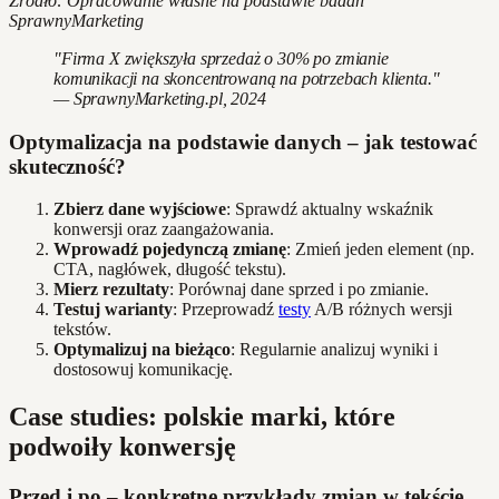
Źródło: Opracowanie własne na podstawie badań
SprawnyMarketing
"Firma X zwiększyła sprzedaż o 30% po zmianie
komunikacji na skoncentrowaną na potrzebach klienta."
— SprawnyMarketing.pl, 2024
Optymalizacja na podstawie danych – jak testować
skuteczność?
Zbierz dane wyjściowe
: Sprawdź aktualny wskaźnik
konwersji oraz zaangażowania.
Wprowadź pojedynczą zmianę
: Zmień jeden element (np.
CTA, nagłówek, długość tekstu).
Mierz rezultaty
: Porównaj dane sprzed i po zmianie.
Testuj warianty
: Przeprowadź
testy
A/B różnych wersji
tekstów.
Optymalizuj na bieżąco
: Regularnie analizuj wyniki i
dostosowuj komunikację.
Case studies: polskie marki, które
podwoiły konwersję
Przed i po – konkretne przykłady zmian w tekście