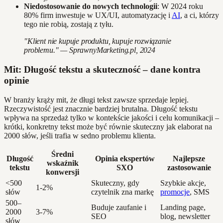
Niedostosowanie do nowych technologii
: W 2024 roku
80% firm inwestuje w UX/UI, automatyzację i
AI
, a ci, którzy
tego nie robią, zostają z tyłu.
"Klient nie kupuje produktu, kupuje rozwiązanie
problemu." — SprawnyMarketing.pl, 2024
Mit: Długość tekstu a skuteczność – dane kontra
opinie
W branży krąży mit, że długi tekst zawsze sprzedaje lepiej.
Rzeczywistość jest znacznie bardziej brutalna. Długość tekstu
wpływa na sprzedaż tylko w kontekście jakości i celu komunikacji –
krótki, konkretny tekst może być równie skuteczny jak elaborat na
2000 słów, jeśli trafia w sedno problemu klienta.
Średni
Długość
Opinia ekspertów
Najlepsze
wskaźnik
tekstu
SXO
zastosowanie
konwersji
<500
Skuteczny, gdy
Szybkie akcje,
1-2%
słów
czytelnik zna markę
promocje
, SMS
500–
Buduje zaufanie i
Landing page,
2000
3-7%
SEO
blog, newsletter
słów