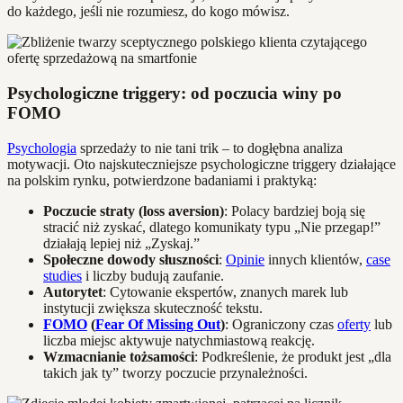
do każdego, jeśli nie rozumiesz, do kogo mówisz.
Psychologiczne triggery: od poczucia winy po
FOMO
Psychologia
sprzedaży to nie tani trik – to dogłębna analiza
motywacji. Oto najskuteczniejsze psychologiczne triggery działające
na polskim rynku, potwierdzone badaniami i praktyką:
Poczucie straty (loss aversion)
: Polacy bardziej boją się
stracić niż zyskać, dlatego komunikaty typu „Nie przegap!”
działają lepiej niż „Zyskaj.”
Społeczne dowody słuszności
:
Opinie
innych klientów,
case
studies
i liczby budują zaufanie.
Autorytet
: Cytowanie ekspertów, znanych marek lub
instytucji zwiększa skuteczność tekstu.
FOMO
(
Fear Of Missing Out
)
: Ograniczony czas
oferty
lub
liczba miejsc aktywuje natychmiastową reakcję.
Wzmacnianie tożsamości
: Podkreślenie, że produkt jest „dla
takich jak ty” tworzy poczucie przynależności.