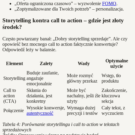
„Oferta ograniczona czasowo” – wyzwolenie
FOMO
.
„Zoptymalizowane dla Twoich potrzeb” – personalizacja.
Storytelling kontra call to action – gdzie jest złoty
środek?
Często powtarzany banał: „Dobry storytelling sprzedaje”. Ale czy
opowieść bez mocnego call to action faktycznie konwertuje?
Odpowiedź leży w balansie.
Optymalne
Element
Zalety
Wady
użycie
Buduje zaufanie,
Może rozmyć
Wstęp, tło
Storytelling
angażuje
główny przekaz
produktu
emocjonalnie
Call to
Skłania do
Może być
Zakończenie,
action
działania, jest
nachalny, jeśli źle
kluczowa
(CTA)
konkretny
użyty
sekcja
Wysokie konwersje,
Wymaga dużej
Cały tekst, z
Połączenie
autentyczność
precyzji i testów
wyczuciem
Tabela 4: Porównanie storytellingu i call to action w tekstach
sprzedażowych