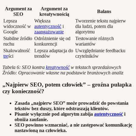
Argument za
Argument za
Balans
SEO
kreatywnością
Lepsza
Większa
Tworzenie tekstu najpierw
widoczność w
autentyczność
i
dla ludzi, potem dla
Google
zaangażowanie
algorytmu
Stabilne źródło
Odróżnienie się od
Testowanie różnych
ruchu
konkurencji
wariantów
Skalowalność
Lepsza adaptacja do
Uwzględnianie feedbacku
tre
ści
trendów
czytelników
Tabela 6: SEO kontra
kreatywność
w tekstach sprzedażowych
Źródło: Opracowanie własne na podstawie branżowych analiz
„Najpierw SEO, potem człowiek” – groźna pułapka
czy konieczność?
Zasada „najpierw SEO” może prowadzić do powstania
tekstów bez duszy, które odstraszają klientów.
Pisanie wyłącznie pod algorytm zabija
autentyczność
i
obniża zaufanie.
SEO powinno wzmacniać, a nie zastępować komunikację
nastawioną na człowieka.