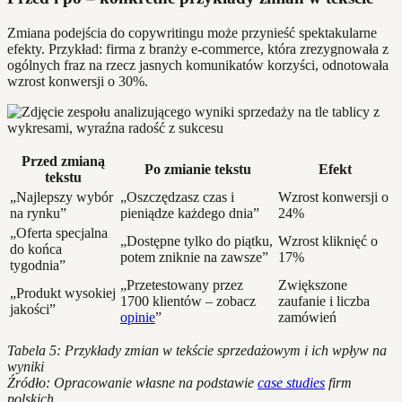
Zmiana podejścia do copywritingu może przynieść spektakularne
efekty. Przykład: firma z branży e-commerce, która zrezygnowała z
ogólnych fraz na rzecz jasnych komunikatów korzyści, odnotowała
wzrost konwersji o 30%.
Przed zmianą
Po zmianie tekstu
Efekt
tekstu
„Najlepszy wybór
„Oszczędzasz czas i
Wzrost konwersji o
na rynku”
pieniądze każdego dnia”
24%
„Oferta specjalna
„Dostępne tylko do piątku,
Wzrost kliknięć o
do końca
potem zniknie na zawsze”
17%
tygodnia”
„Przetestowany przez
Zwiększone
„Produkt wysokiej
1700 klientów – zobacz
zaufanie i liczba
jakości”
opinie
”
zamówień
Tabela 5: Przykłady zmian w tekście sprzedażowym i ich wpływ na
wyniki
Źródło: Opracowanie własne na podstawie
case studies
firm
polskich