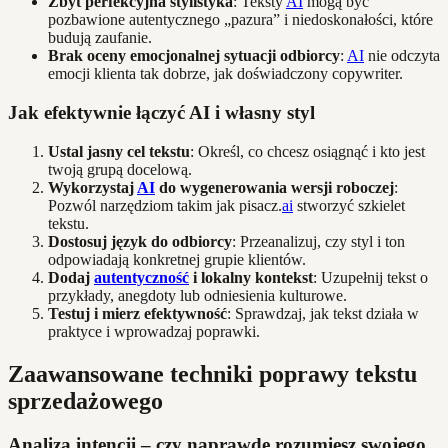
Zbyt perfekcyjna stylistyka
: Teksty
AI
mogą być
pozbawione autentycznego „pazura” i niedoskonałości, które
budują zaufanie.
Brak oceny emocjonalnej sytuacji odbiorcy
:
AI
nie odczyta
emocji klienta tak dobrze, jak doświadczony copywriter.
Jak efektywnie łączyć AI i własny styl
Ustal jasny cel tekstu
: Określ, co chcesz osiągnąć i kto jest
twoją grupą docelową.
Wykorzystaj
AI
do wygenerowania wersji roboczej
:
Pozwól narzędziom takim jak pisacz.
ai
stworzyć szkielet
tekstu.
Dostosuj język do odbiorcy
: Przeanalizuj, czy styl i ton
odpowiadają konkretnej grupie klientów.
Dodaj
autentyczność
i lokalny kontekst
: Uzupełnij tekst o
przykłady, anegdoty lub odniesienia kulturowe.
Testuj i mierz efektywność
: Sprawdzaj, jak tekst działa w
praktyce i wprowadzaj poprawki.
Zaawansowane techniki poprawy tekstu
sprzedażowego
Analiza intencji – czy naprawdę rozumiesz swojego