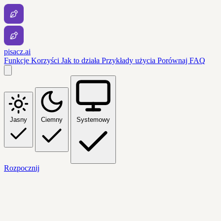
pisacz.ai
Funkcje
Korzyści
Jak to działa
Przykłady użycia
Porównaj
FAQ
Jasny
Ciemny
Systemowy
Rozpocznij