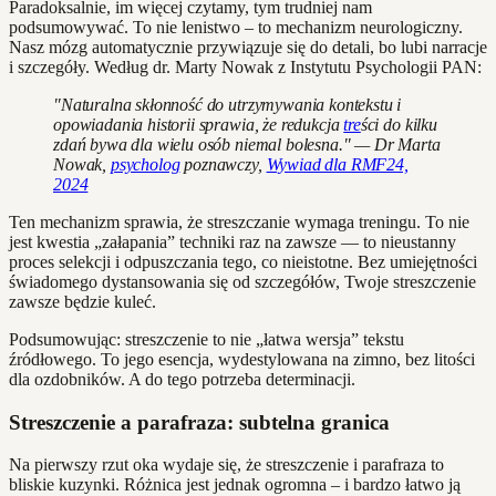
Paradoksalnie, im więcej czytamy, tym trudniej nam
podsumowywać. To nie lenistwo – to mechanizm neurologiczny.
Nasz mózg automatycznie przywiązuje się do detali, bo lubi narracje
i szczegóły. Według dr. Marty Nowak z Instytutu Psychologii PAN:
"Naturalna skłonność do utrzymywania kontekstu i
opowiadania historii sprawia, że redukcja
tre
ści do kilku
zdań bywa dla wielu osób niemal bolesna." — Dr Marta
Nowak,
psycholog
poznawczy,
Wywiad dla RMF24,
2024
Ten mechanizm sprawia, że streszczanie wymaga treningu. To nie
jest kwestia „załapania” techniki raz na zawsze — to nieustanny
proces selekcji i odpuszczania tego, co nieistotne. Bez umiejętności
świadomego dystansowania się od szczegółów, Twoje streszczenie
zawsze będzie kuleć.
Podsumowując: streszczenie to nie „łatwa wersja” tekstu
źródłowego. To jego esencja, wydestylowana na zimno, bez litości
dla ozdobników. A do tego potrzeba determinacji.
Streszczenie a parafraza: subtelna granica
Na pierwszy rzut oka wydaje się, że streszczenie i parafraza to
bliskie kuzynki. Różnica jest jednak ogromna – i bardzo łatwo ją