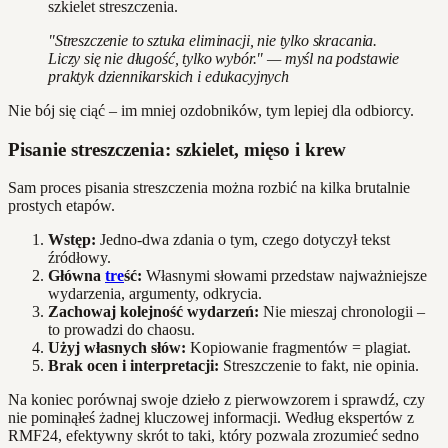
szkielet streszczenia.
"Streszczenie to sztuka eliminacji, nie tylko skracania.
Liczy się nie długość, tylko wybór." — myśl na podstawie
praktyk dziennikarskich i edukacyjnych
Nie bój się ciąć – im mniej ozdobników, tym lepiej dla odbiorcy.
Pisanie streszczenia: szkielet, mięso i krew
Sam proces pisania streszczenia można rozbić na kilka brutalnie
prostych etapów.
Wstęp:
Jedno-dwa zdania o tym, czego dotyczył tekst
źródłowy.
Główna
tre
ść:
Własnymi słowami przedstaw najważniejsze
wydarzenia, argumenty, odkrycia.
Zachowaj kolejność wydarzeń:
Nie mieszaj chronologii –
to prowadzi do chaosu.
Użyj własnych słów:
Kopiowanie fragmentów = plagiat.
Brak ocen i interpretacji:
Streszczenie to fakt, nie opinia.
Na koniec porównaj swoje dzieło z pierwowzorem i sprawdź, czy
nie pominąłeś żadnej kluczowej informacji. Według ekspertów z
RMF24, efektywny skrót to taki, który pozwala zrozumieć sedno