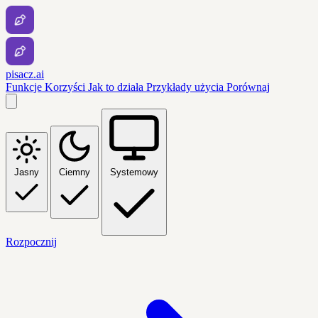
pisacz.ai
Funkcje
Korzyści
Jak to działa
Przykłady użycia
Porównaj
Jasny
Ciemny
Systemowy
Rozpocznij