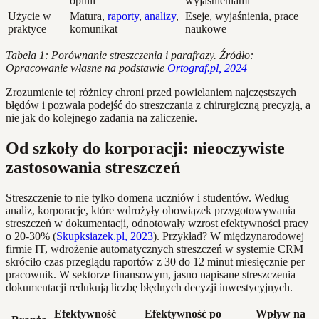
opinii
wyjaśnieniami
Użycie w
Matura,
raporty
,
analizy
,
Eseje, wyjaśnienia, prace
praktyce
komunikat
naukowe
Tabela 1: Porównanie streszczenia i parafrazy. Źródło:
Opracowanie własne na podstawie
Ortograf.pl, 2024
Zrozumienie tej różnicy chroni przed powielaniem najczęstszych
błędów i pozwala podejść do streszczania z chirurgiczną precyzją, a
nie jak do kolejnego zadania na zaliczenie.
Od szkoły do korporacji: nieoczywiste
zastosowania streszczeń
Streszczenie to nie tylko domena uczniów i studentów. Według
analiz, korporacje, które wdrożyły obowiązek przygotowywania
streszczeń w dokumentacji, odnotowały wzrost efektywności pracy
o 20-30% (
Skupksiazek.pl, 2023
). Przykład? W międzynarodowej
firmie IT, wdrożenie automatycznych streszczeń w systemie CRM
skróciło czas przeglądu raportów z 30 do 12 minut miesięcznie per
pracownik. W sektorze finansowym, jasno napisane streszczenia
dokumentacji redukują liczbę błędnych decyzji inwestycyjnych.
Efektywność
Efektywność po
Wpływ na