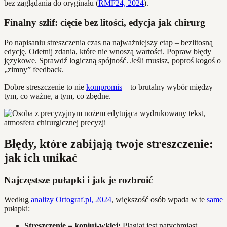
bez zaglądania do oryginału (
RMF24, 2024
).
Finalny szlif: cięcie bez litości, edycja jak chirurg
Po napisaniu streszczenia czas na najważniejszy etap – bezlitosną
edycję. Odetnij zdania, które nie wnoszą wartości. Popraw błędy
językowe. Sprawdź logiczną spójność. Jeśli musisz, poproś kogoś o
„zimny” feedback.
Dobre streszczenie to nie
kompromis
– to brutalny wybór między
tym, co ważne, a tym, co zbędne.
Błędy, które zabijają twoje streszczenie:
jak ich unikać
Najczęstsze pułapki i jak je rozbroić
Według
analizy
Ortograf.pl, 2024
, większość osób wpada w te
same
pułapki:
Streszczenie = kopiuj-wklej:
Plagiat jest natychmiast