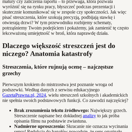
matury czy zaliczenia raportu – to przewaga, która pozwala
wyróżnić się na rynku pracy, błyszczeć podczas prezentacji i
skutecznie komunikować się w zespole czy społeczności. Jak więc
pisać streszczenia, które szokują precyzją, podbijają stawkę i
otwierają drzwi? W tym przewodniku rozbijemy schematy,
potrząśniemy Twoim podejściem i pokażemy, jak zamienić tę często
lekceważoną umiejętność w broń, która naprawdę działa.
Dlaczego większość streszczeń jest do
niczego? Anatomia katastrofy
Streszczenia, które rujnują ocenę – najczęstsze
grzechy
Pierwszym krokiem do mistrzostwa jest poznanie wroga od
podszewki. Według danych z serwisu edukacyjnego
GazetaPrawna.pl, 2024
, wielu streszczeń szkolnych i akademickich
nie spełnia swoich podstawowych funkcji. Co zawodzi najczęściej?
Brak zrozumienia tekstu źródłowego:
Największy grzech.
Streszczenie napisane bez dokładnej
analizy
to jak próba
opisania filmu na podstawie zwiastuna.
Nadmierne uproszczenia:
Skracanie nie oznacza wycinania
sensu! Redukcja do banałów powoduje, że sens oryginału