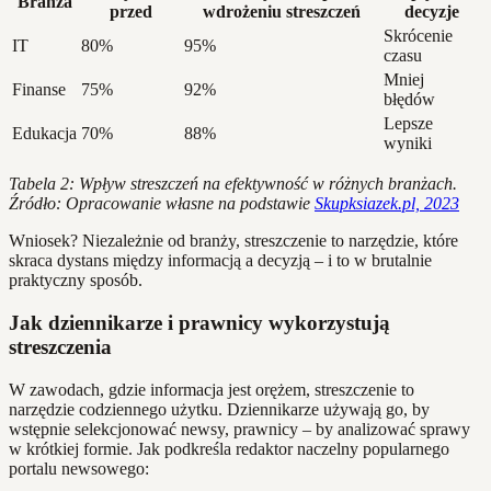
Branża
przed
wdrożeniu streszczeń
decyzje
Skrócenie
IT
80%
95%
czasu
Mniej
Finanse
75%
92%
błędów
Lepsze
Edukacja
70%
88%
wyniki
Tabela 2: Wpływ streszczeń na efektywność w różnych branżach.
Źródło: Opracowanie własne na podstawie
Skupksiazek.pl, 2023
Wniosek? Niezależnie od branży, streszczenie to narzędzie, które
skraca dystans między informacją a decyzją – i to w brutalnie
praktyczny sposób.
Jak dziennikarze i prawnicy wykorzystują
streszczenia
W zawodach, gdzie informacja jest orężem, streszczenie to
narzędzie codziennego użytku. Dziennikarze używają go, by
wstępnie selekcjonować newsy, prawnicy – by analizować sprawy
w krótkiej formie. Jak podkreśla redaktor naczelny popularnego
portalu newsowego: