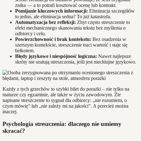
znika — a to potrafi kosztować ocenę lub kontrakt.
Pomijanie kluczowych informacji:
Eliminacja szczegółów
to jedno, ale eliminacja sedna? To już katastrofa.
Automatyzacja bez refleksji:
Zbyt często streszczenie to
efekt mechanicznego skanowania tekstu bez myślenia o
odbiorcy i celu.
Powierzchowność i brak kontekstu:
Bez osadzenia w
szerszym kontekście, streszczenie traci wartość i staje się
bełkotem.
Błędy językowe i niespójność logiczna:
Nawet najlepsze
skróty nie uratują streszczenia, jeśli jest niechlujne językowo.
Każdy z tych grzechów to szybki bilet do porażki – nie tylko na
maturze czy egzaminie, ale także w życiu zawodowym. Źle
napisane streszczenie to sygnał dla odbiorcy: „nie rozumiem, o
czym mówię” lub „nie zależy mi na jakości”. A przecież można
inaczej.
Psychologia streszczenia: dlaczego nie umiemy
skracać?