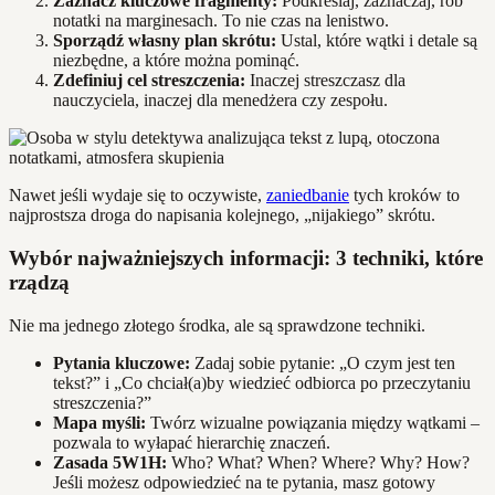
Zaznacz kluczowe fragmenty:
Podkreślaj, zaznaczaj, rób
notatki na marginesach. To nie czas na lenistwo.
Sporządź własny plan skrótu:
Ustal, które wątki i detale są
niezbędne, a które można pominąć.
Zdefiniuj cel streszczenia:
Inaczej streszczasz dla
nauczyciela, inaczej dla menedżera czy zespołu.
Nawet jeśli wydaje się to oczywiste,
zaniedbanie
tych kroków to
najprostsza droga do napisania kolejnego, „nijakiego” skrótu.
Wybór najważniejszych informacji: 3 techniki, które
rządzą
Nie ma jednego złotego środka, ale są sprawdzone techniki.
Pytania kluczowe:
Zadaj sobie pytanie: „O czym jest ten
tekst?” i „Co chciał(a)by wiedzieć odbiorca po przeczytaniu
streszczenia?”
Mapa myśli:
Twórz wizualne powiązania między wątkami –
pozwala to wyłapać hierarchię znaczeń.
Zasada 5W1H:
Who? What? When? Where? Why? How?
Jeśli możesz odpowiedzieć na te pytania, masz gotowy