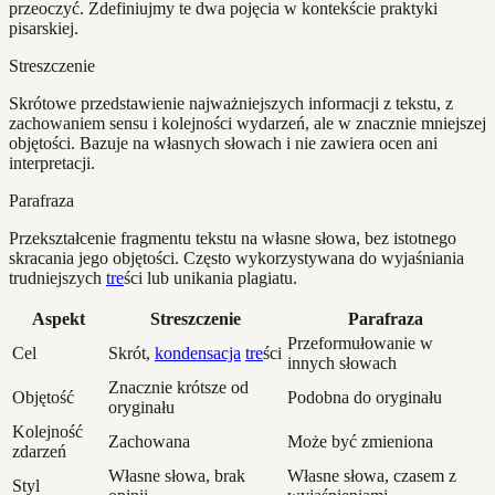
przeoczyć. Zdefiniujmy te dwa pojęcia w kontekście praktyki
pisarskiej.
Streszczenie
Skrótowe przedstawienie najważniejszych informacji z tekstu, z
zachowaniem sensu i kolejności wydarzeń, ale w znacznie mniejszej
objętości. Bazuje na własnych słowach i nie zawiera ocen ani
interpretacji.
Parafraza
Przekształcenie fragmentu tekstu na własne słowa, bez istotnego
skracania jego objętości. Często wykorzystywana do wyjaśniania
trudniejszych
tre
ści lub unikania plagiatu.
Aspekt
Streszczenie
Parafraza
Przeformułowanie w
Cel
Skrót,
kondensacja
tre
ści
innych słowach
Znacznie krótsze od
Objętość
Podobna do oryginału
oryginału
Kolejność
Zachowana
Może być zmieniona
zdarzeń
Własne słowa, brak
Własne słowa, czasem z
Styl