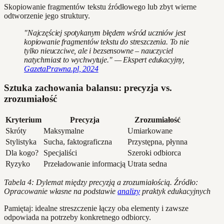
Skopiowanie fragmentów tekstu źródłowego lub zbyt wierne
odtworzenie jego struktury.
"Najczęściej spotykanym błędem wśród uczniów jest
kopiowanie fragmentów tekstu do streszczenia. To nie
tylko nieuczciwe, ale i bezsensowne – nauczyciel
natychmiast to wychwytuje." — Ekspert edukacyjny,
GazetaPrawna.pl, 2024
Sztuka zachowania balansu: precyzja vs.
zrozumiałość
Kryterium
Precyzja
Zrozumiałość
Skróty
Maksymalne
Umiarkowane
Stylistyka
Sucha, faktograficzna
Przystępna, płynna
Dla kogo?
Specjaliści
Szeroki odbiorca
Ryzyko
Przeładowanie informacją
Utrata sedna
Tabela 4: Dylemat między precyzją a zrozumiałością. Źródło:
Opracowanie własne na podstawie
analizy
praktyk edukacyjnych
Pamiętaj: idealne streszczenie łączy oba elementy i zawsze
odpowiada na potrzeby konkretnego odbiorcy.