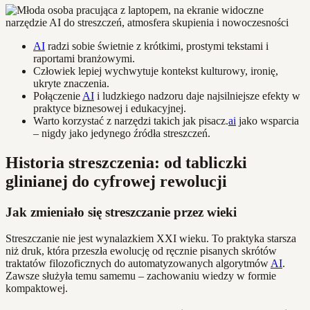
AI
radzi sobie świetnie z krótkimi, prostymi tekstami i
raportami branżowymi.
Człowiek lepiej wychwytuje kontekst kulturowy, ironię,
ukryte znaczenia.
Połączenie
AI
i ludzkiego nadzoru daje najsilniejsze efekty w
praktyce biznesowej i edukacyjnej.
Warto korzystać z narzędzi takich jak pisacz.
ai
jako wsparcia
– nigdy jako jedynego źródła streszczeń.
Historia streszczenia: od tabliczki
glinianej do cyfrowej rewolucji
Jak zmieniało się streszczanie przez wieki
Streszczanie nie jest wynalazkiem XXI wieku. To praktyka starsza
niż druk, która przeszła ewolucję od ręcznie pisanych skrótów
traktatów filozoficznych do automatyzowanych algorytmów
AI
.
Zawsze służyła temu samemu – zachowaniu wiedzy w formie
kompaktowej.