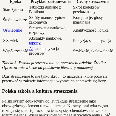
Epoka
Przykład zastosowania
Cechy streszczenia
Tabliczki gliniane z
Skrót kodeksów,
Starożytność
Babilonu
przekaz ustny
Skróty manuskryptów
Kompilacje, glosy,
Średniowiecze
zakonnych
marginalia
Streszczenia naukowe,
Oświecenie
Analityczność, logika
rozprawy
Abstrakty naukowe,
XX wiek
Precyzja, standaryzacja
raporty
AI
, automatyzacja
Współczesność
Szybkość, skalowalność
procesów
Tabela 3: Ewolucja streszczenia na przestrzeni dziejów. Źródło:
Opracowanie własne na podstawie literatury naukowej
Dziś streszczenie to nie tylko skrót – to narzędzie, które pozwala
przetrwać w zalewie informacji i wybrać, co naprawdę się liczy.
Polska szkoła a kultura streszczenia
Polski system edukacyjny od lat traktuje streszczenie jako
obowiązkowy element rozwoju ucznia. Niestety, praktyka często
rozmija się z teorią – uczniowie uczą się schematów, ale rzadko
rozumieją sens. Wielu nauczycieli wymaga sztywnych reguł (ilość