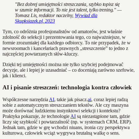
"Bez dobrej umiejętności streszczania, szybko topisz się
w szumie informacji. To nie jest talent, tylko trening." —
Tomasz Lis, redaktor naczelny,
Wywiad dla
Skupksiazek.pl, 2023
Tym, co odróżnia profesjonalistów od amatorów, jest właśnie
zdolność do selekcji i prezentowania tego, co najważniejsze, w
formie zrozumiałej dla każdego odbiorcy. To nie przypadek, że w
newsroomach i kancelariach prawnych „streszczenie” to jedno z
najczęściej powtarzanych słów-kluczy.
Dzięki tej umiejętności można nie tylko szybciej podejmować
decyzje, ale i lepiej je uzasadniać – co doceniają zarówno szefowie,
jak i klienci.
AI i pisanie streszczeń: technologia kontra człowiek
Współczesne narzędzia
AI
, takie jak pisacz.
ai
, coraz lepiej radzą
sobie z automatycznym streszczaniem tekstów. Ale czy maszyna
może dorównać ludzkiemu instynktowi selekcji i kontekstu?
Praktyka pokazuje, że technologie
AI
są niezastąpione tam, gdzie
liczy się szybkość i powtarzalność (np. w systemach CRM, ERP).
Jednak tam, gdzie w grę wchodzi niuans, ironia czy perspektywa
kulturowa, człowiek wciąż wygrywa brutalną walkę o sens.