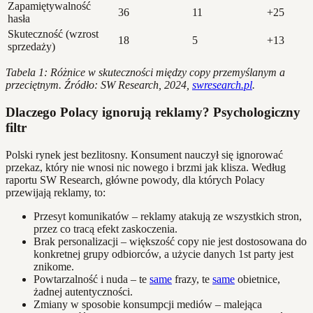
Zapamiętywalność
36
11
+25
hasła
Skuteczność (wzrost
18
5
+13
sprzedaży)
Tabela 1: Różnice w skuteczności między copy przemyślanym a
przeciętnym. Źródło: SW Research, 2024,
swresearch.pl
.
Dlaczego Polacy ignorują reklamy? Psychologiczny
filtr
Polski rynek jest bezlitosny. Konsument nauczył się ignorować
przekaz, który nie wnosi nic nowego i brzmi jak klisza. Według
raportu SW Research, główne powody, dla których Polacy
przewijają reklamy, to:
Przesyt komunikatów – reklamy atakują ze wszystkich stron,
przez co tracą efekt zaskoczenia.
Brak personalizacji – większość copy nie jest dostosowana do
konkretnej grupy odbiorców, a użycie danych 1st party jest
znikome.
Powtarzalność i nuda – te
same
frazy, te
same
obietnice,
żadnej autentyczności.
Zmiany w sposobie konsumpcji mediów – malejąca