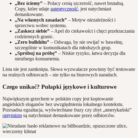
„Bez ściemy”
– Polacy cenią szczerość, nawet brutalną.
Copy, które udaje
autentyczność
, jest natychmiast
demaskowane.
„Na własnych zasadach”
– Motyw niezależności i
sprzeciwu wobec systemu.
„Zaskocz siebie”
– Apel do ciekawości i chęci przekraczania
codziennych granic.
„Zero bullshitu”
– Odwaga, by nie owijać w bawełnę,
szczególnie w komunikatach dla młodszych grup.
„Spróbuj na próbę”
– Niskie ryzyko, łatwa decyzja dla
nieufnego konsumenta.
Lista nie jest zamknięta. Słowa wyzwalacze powinny być testowane
na realnych odbiorcach – nie tylko na biurowych naradach.
Czego unikać? Pułapki językowe i kulturowe
Największym grzechem w polskim copy jest kopiowanie
angielskich sloganów bez uwzględnienia lokalnego kontekstu.
Przesadna egzaltacja, wyświechtane frazy czy zbyt „amerykański”
optymizm
są natychmiast demaskowane przez odbiorców.