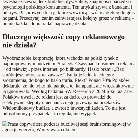
kwestia szczęścia, lecz brutalnej dyscypliny, znajomości narzędzi i
psychologii polskiego konsumenta. Ten artykuł zrywa z banałami i
odkrywa 9 surowych lekcji, które wywrócą Twój marketing do góry
nogami. Przeczytaj, zanim zainwestujesz kolejny grosz w reklamę –
bo nie każda „dobra rada” naprawdę działa.
Dlaczego większość copy reklamowego
nie działa?
Wyobraź sobie korporację, która wchodzi na polski rynek z
napompowanym budżetem. Strategia? Zasypać konsumenta reklamą
– od telewizji, przez internet, po billboardy. Hasło brzmi: „Raz
spróbujesz, wrócisz na zawsze.” Brakuje jednak jednego:
zrozumienia, do kogo to hasło trafia. Efekt? Ponad 70% Polaków
deklaruje, że nie tylko nie pamięta tej kampanii, ale wręcz aktywnie
ją ignorowało. Według badania SW Research z 2024 roku, aż 73%
Polaków uważa, że reklam jest za dużo, co prowadzi do
selektywnej ślepoty i mechanicznego przewijania przekazów.
Wielomilionowy budżet, a zwrot z inwestycji żaden. To nie jest
odosobniony przypadek – to reguła, nie wyjątek.