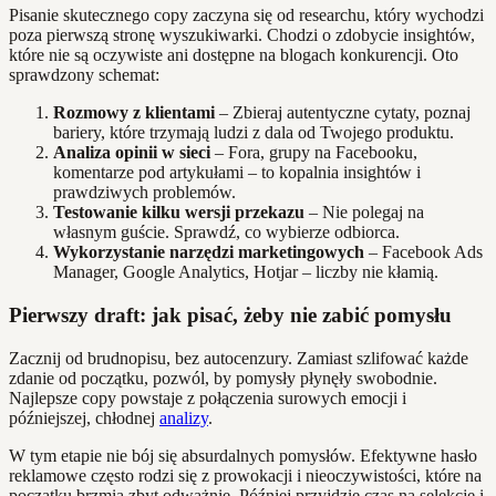
Pisanie skutecznego copy zaczyna się od researchu, który wychodzi
poza pierwszą stronę wyszukiwarki. Chodzi o zdobycie insightów,
które nie są oczywiste ani dostępne na blogach konkurencji. Oto
sprawdzony schemat:
Rozmowy z klientami
– Zbieraj autentyczne cytaty, poznaj
bariery, które trzymają ludzi z dala od Twojego produktu.
Analiza opinii w sieci
– Fora, grupy na Facebooku,
komentarze pod artykułami – to kopalnia insightów i
prawdziwych problemów.
Testowanie kilku wersji przekazu
– Nie polegaj na
własnym guście. Sprawdź, co wybierze odbiorca.
Wykorzystanie narzędzi marketingowych
– Facebook Ads
Manager, Google Analytics, Hotjar – liczby nie kłamią.
Pierwszy draft: jak pisać, żeby nie zabić pomysłu
Zacznij od brudnopisu, bez autocenzury. Zamiast szlifować każde
zdanie od początku, pozwól, by pomysły płynęły swobodnie.
Najlepsze copy powstaje z połączenia surowych emocji i
późniejszej, chłodnej
analizy
.
W tym etapie nie bój się absurdalnych pomysłów. Efektywne hasło
reklamowe często rodzi się z prowokacji i nieoczywistości, które na
początku brzmią zbyt odważnie. Później przyjdzie czas na selekcję i