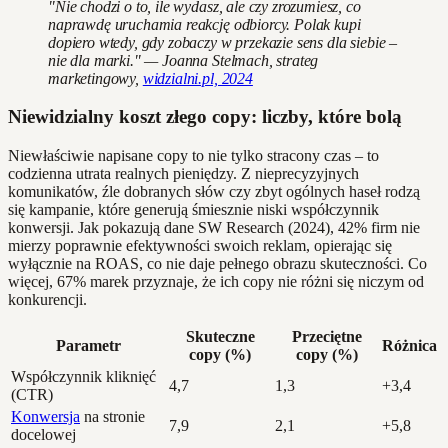
"Nie chodzi o to, ile wydasz, ale czy zrozumiesz, co
naprawdę uruchamia reakcję odbiorcy. Polak kupi
dopiero wtedy, gdy zobaczy w przekazie sens dla siebie –
nie dla marki." — Joanna Stelmach, strateg
marketingowy,
widzialni.pl, 2024
Niewidzialny koszt złego copy: liczby, które bolą
Niewłaściwie napisane copy to nie tylko stracony czas – to
codzienna utrata realnych pieniędzy. Z nieprecyzyjnych
komunikatów, źle dobranych słów czy zbyt ogólnych haseł rodzą
się kampanie, które generują śmiesznie niski współczynnik
konwersji. Jak pokazują dane SW Research (2024), 42% firm nie
mierzy poprawnie efektywności swoich reklam, opierając się
wyłącznie na ROAS, co nie daje pełnego obrazu skuteczności. Co
więcej, 67% marek przyznaje, że ich copy nie różni się niczym od
konkurencji.
Skuteczne
Przeciętne
Parametr
Różnica
copy (%)
copy (%)
Współczynnik kliknięć
4,7
1,3
+3,4
(CTR)
Konwersja
na stronie
7,9
2,1
+5,8
docelowej