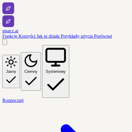
pisacz.ai
Funkcje
Korzyści
Jak to działa
Przykłady użycia
Porównaj
Jasny
Ciemny
Systemowy
Rozpocznij