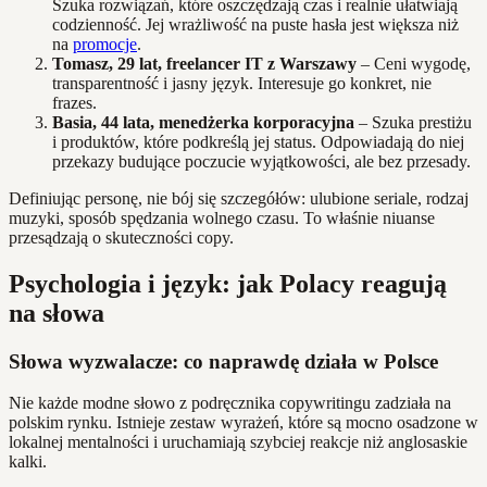
Szuka rozwiązań, które oszczędzają czas i realnie ułatwiają
codzienność. Jej wrażliwość na puste hasła jest większa niż
na
promocje
.
Tomasz, 29 lat, freelancer IT z Warszawy
– Ceni wygodę,
transparentność i jasny język. Interesuje go konkret, nie
frazes.
Basia, 44 lata, menedżerka korporacyjna
– Szuka prestiżu
i produktów, które podkreślą jej status. Odpowiadają do niej
przekazy budujące poczucie wyjątkowości, ale bez przesady.
Definiując personę, nie bój się szczegółów: ulubione seriale, rodzaj
muzyki, sposób spędzania wolnego czasu. To właśnie niuanse
przesądzają o skuteczności copy.
Psychologia i język: jak Polacy reagują
na słowa
Słowa wyzwalacze: co naprawdę działa w Polsce
Nie każde modne słowo z podręcznika copywritingu zadziała na
polskim rynku. Istnieje zestaw wyrażeń, które są mocno osadzone w
lokalnej mentalności i uruchamiają szybciej reakcje niż anglosaskie
kalki.