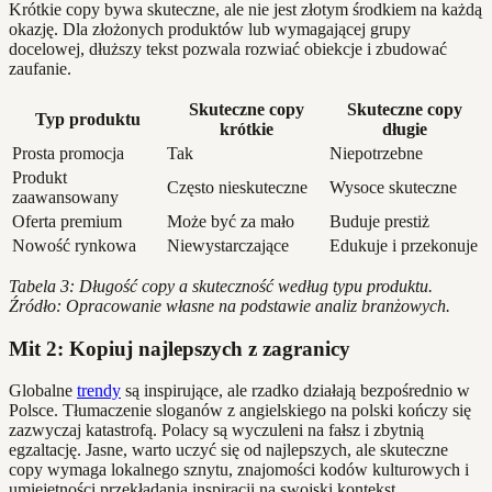
Krótkie copy bywa skuteczne, ale nie jest złotym środkiem na każdą
okazję. Dla złożonych produktów lub wymagającej grupy
docelowej, dłuższy tekst pozwala rozwiać obiekcje i zbudować
zaufanie.
Skuteczne copy
Skuteczne copy
Typ produktu
krótkie
długie
Prosta promocja
Tak
Niepotrzebne
Produkt
Często nieskuteczne
Wysoce skuteczne
zaawansowany
Oferta premium
Może być za mało
Buduje prestiż
Nowość rynkowa
Niewystarczające
Edukuje i przekonuje
Tabela 3: Długość copy a skuteczność według typu produktu.
Źródło: Opracowanie własne na podstawie analiz branżowych.
Mit 2: Kopiuj najlepszych z zagranicy
Globalne
trendy
są inspirujące, ale rzadko działają bezpośrednio w
Polsce. Tłumaczenie sloganów z angielskiego na polski kończy się
zazwyczaj katastrofą. Polacy są wyczuleni na fałsz i zbytnią
egzaltację. Jasne, warto uczyć się od najlepszych, ale skuteczne
copy wymaga lokalnego sznytu, znajomości kodów kulturowych i
umiejętności przekładania inspiracji na swojski kontekst.