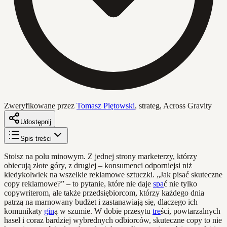
Zweryfikowane przez
Tomasz Piętowski
,
strateg, Across Gravity
Udostępnij
Spis treści
Stoisz na polu minowym. Z jednej strony marketerzy, którzy
obiecują złote góry, z drugiej – konsumenci odporniejsi niż
kiedykolwiek na wszelkie reklamowe sztuczki. „Jak pisać skuteczne
copy reklamowe?” – to pytanie, które nie daje
spa
ć nie tylko
copywriterom, ale także przedsiębiorcom, którzy każdego dnia
patrzą na marnowany budżet i zastanawiają się, dlaczego ich
komunikaty
gin
ą w szumie. W dobie przesytu
tre
ści, powtarzalnych
haseł i coraz bardziej wybrednych odbiorców, skuteczne copy to nie