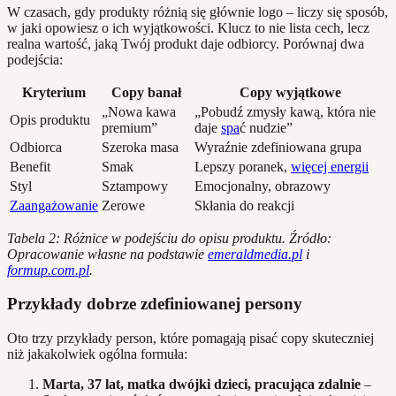
W czasach, gdy produkty różnią się głównie logo – liczy się sposób,
w jaki opowiesz o ich wyjątkowości. Klucz to nie lista cech, lecz
realna wartość, jaką Twój produkt daje odbiorcy. Porównaj dwa
podejścia:
Kryterium
Copy banał
Copy wyjątkowe
„Nowa kawa
„Pobudź zmysły kawą, która nie
Opis produktu
premium”
daje
spa
ć nudzie”
Odbiorca
Szeroka masa
Wyraźnie zdefiniowana grupa
Benefit
Smak
Lepszy poranek,
więcej energii
Styl
Sztampowy
Emocjonalny, obrazowy
Zaangażowanie
Zerowe
Skłania do reakcji
Tabela 2: Różnice w podejściu do opisu produktu. Źródło:
Opracowanie własne na podstawie
emeraldmedia.pl
i
formup.com.pl
.
Przykłady dobrze zdefiniowanej persony
Oto trzy przykłady person, które pomagają pisać copy skuteczniej
niż jakakolwiek ogólna formuła:
Marta, 37 lat, matka dwójki dzieci, pracująca zdalnie
–