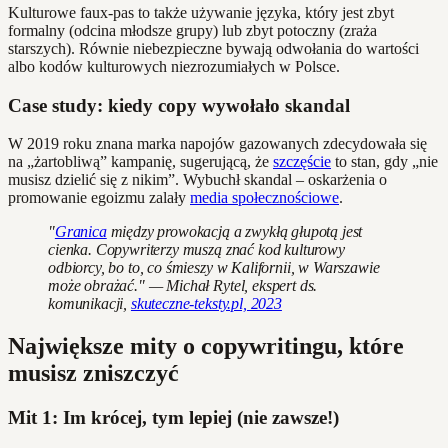
Kulturowe faux-pas to także używanie języka, który jest zbyt
formalny (odcina młodsze grupy) lub zbyt potoczny (zraża
starszych). Równie niebezpieczne bywają odwołania do wartości
albo kodów kulturowych niezrozumiałych w Polsce.
Case study: kiedy copy wywołało skandal
W 2019 roku znana marka napojów gazowanych zdecydowała się
na „żartobliwą” kampanię, sugerującą, że
szczęście
to stan, gdy „nie
musisz dzielić się z nikim”. Wybuchł skandal – oskarżenia o
promowanie egoizmu zalały
media społecznościowe
.
"
Granica
między prowokacją a zwykłą głupotą jest
cienka. Copywriterzy muszą znać kod kulturowy
odbiorcy, bo to, co śmieszy w Kalifornii, w Warszawie
może obrażać." — Michał Rytel, ekspert ds.
komunikacji,
skuteczne-teksty.pl, 2023
Największe mity o copywritingu, które
musisz zniszczyć
Mit 1: Im krócej, tym lepiej (nie zawsze!)