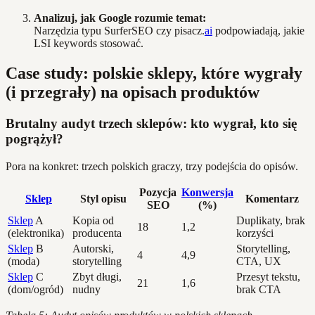
Analizuj, jak Google rozumie temat:
Narzędzia typu SurferSEO czy pisacz.
ai
podpowiadają, jakie
LSI keywords stosować.
Case study: polskie sklepy, które wygrały
(i przegrały) na opisach produktów
Brutalny audyt trzech sklepów: kto wygrał, kto się
pogrążył?
Pora na konkret: trzech polskich graczy, trzy podejścia do opisów.
Pozycja
Konwersja
Sklep
Styl opisu
Komentarz
SEO
(%)
Sklep
A
Kopia od
Duplikaty, brak
18
1,2
(elektronika)
producenta
korzyści
Sklep
B
Autorski,
Storytelling,
4
4,9
(moda)
storytelling
CTA, UX
Sklep
C
Zbyt długi,
Przesyt tekstu,
21
1,6
(dom/ogród)
nudny
brak CTA