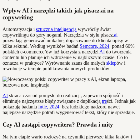
Wpływ AI i narzędzi takich jak pisacz.ai na
copywriting
Automatyzacja i
sztuczna inteligencja
wywróciły świat
copywritingu do góry nogami. Narzędzia w stylu pisacz.
ai
pozwalają generować unikalne, dopasowane do klienta opisy w
kilka sekund. Według wyników badań
Semcore, 2024
, ponad 60%
polskich e-commerce’ów już korzysta z narzędzi
AI
do tworzenia
contentu lub planuje ich wdrożenie w najbliższym czasie. Co to
oznacza w praktyce? Wyrównanie szans dla małych
sklep
ów i
rewolucję w tempie publikowania nowych produktów.
AI
skraca czas od pomysłu do realizacji, zapewnia spójność i
eliminuje najczęstsze błędy związane z duplikacją
tre
ści. Jednak jak
pokazują badania
Intle, 2024
, bez ludzkiego nadzoru nawet
najlepsze narzędzie potrafi wygenerować tekst, który nie sprzedaje.
Czy AI zastąpi copywritera? Prawda i mity
Na tym etapie warto rozłożyć na czynniki pierwsze kilka faktów i