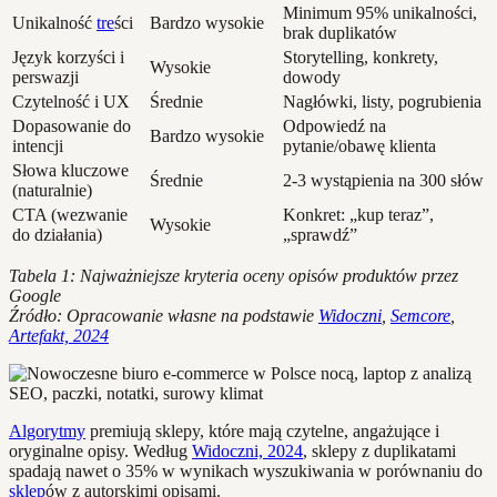
Minimum 95% unikalności,
Unikalność
tre
ści
Bardzo wysokie
brak duplikatów
Język korzyści i
Storytelling, konkrety,
Wysokie
perswazji
dowody
Czytelność i UX
Średnie
Nagłówki, listy, pogrubienia
Dopasowanie do
Odpowiedź na
Bardzo wysokie
intencji
pytanie/obawę klienta
Słowa kluczowe
Średnie
2-3 wystąpienia na 300 słów
(naturalnie)
CTA (wezwanie
Konkret: „kup teraz”,
Wysokie
do działania)
„sprawdź”
Tabela 1: Najważniejsze kryteria oceny opisów produktów przez
Google
Źródło: Opracowanie własne na podstawie
Widoczni
,
Semcore
,
Artefakt, 2024
Algorytmy
premiują sklepy, które mają czytelne, angażujące i
oryginalne opisy. Według
Widoczni, 2024
, sklepy z duplikatami
spadają nawet o 35% w wynikach wyszukiwania w porównaniu do
sklep
ów z autorskimi opisami.