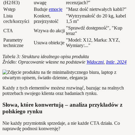
(H2/H3)
uwagę
recenzjach?"
Wstęp
Buduje
emocje
"Masz dość nietrwałych kabli?"
Lista
Konkret,
"Wytrzymałość do 20 kg, kabel
cech/korzyści
przejrzystość
1,5 m"
"Sprawdź dostępność", "Kup
CTA
Wzywa do akcji
teraz"
Parametry
"Model: X12, Marka: XYZ,
Usuwa obiekcje
techniczne
Wymiary:..."
Tabela 3: Struktura idealnego opisu produktu
Źródło: Opracowanie własne na podstawie
Widoczni
,
Intle, 2024
Każdy z tych elementów możesz rozwinąć, bazując na realnych
potrzebach swojego klienta oraz badaniach rynku.
Słowa, które konwertują – analiza przykładów z
polskiego rynku
Nie każdy przymiotnik sprzedaje, a nie każde CTA działa. Co
naprawdę podnosi konwersję?