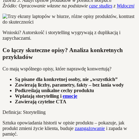
Tabela 5: Audyt opisów produktów w polskich sklepach
Źródło: Opracowanie własne na podstawie
case studies
z
Widoczni
Wnioski? Autorskość i storytelling wygrywają z duplikacją i
zapychaczami.
Co łączy skuteczne opisy? Analiza konkretnych
przykładów
Co mają wspólnego opisy, które naprawdę konwertują?
Są pisane dla konkretnej osoby, nie „wszystkich”
Zawierają liczby, parametry, fakty – bez lania wody
Podkreślają unikalne cechy produktu
Wplatają storytelling i
emocje
Zawierają czytelne CTA
Definicja: Storytelling
Sztuka opowiadania historii w opisie produktu – pokazuje, jak
produkt zmieni życie klienta, buduje
zaangażowanie
i zapada w
pamięć.