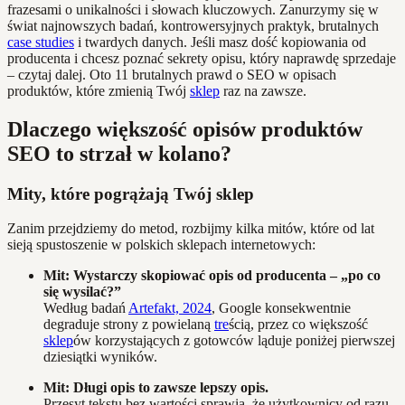
frazesami o unikalności i słowach kluczowych. Zanurzymy się w
świat najnowszych badań, kontrowersyjnych praktyk, brutalnych
case studies
i twardych danych. Jeśli masz dość kopiowania od
producenta i chcesz poznać sekrety opisu, który naprawdę sprzedaje
– czytaj dalej. Oto 11 brutalnych prawd o SEO w opisach
produktów, które zmienią Twój
sklep
raz na zawsze.
Dlaczego większość opisów produktów
SEO to strzał w kolano?
Mity, które pogrążają Twój sklep
Zanim przejdziemy do metod, rozbijmy kilka mitów, które od lat
sieją spustoszenie w polskich sklepach internetowych:
Mit: Wystarczy skopiować opis od producenta – „po co
się wysilać?”
Według badań
Artefakt, 2024
, Google konsekwentnie
degraduje strony z powielaną
tre
ścią, przez co większość
sklep
ów korzystających z gotowców ląduje poniżej pierwszej
dziesiątki wyników.
Mit: Długi opis to zawsze lepszy opis.
Przesyt tekstu bez wartości sprawia, że użytkownicy od razu