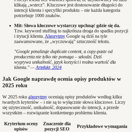
klikają „wstecz”. Kluczowe jest dostosowanie długości do
intencji klienta i specyfiki produktu – nie każda kategoria
potrzebuje 1000 znaków.
Mit: Słowa kluczowe wystarczy upchnąć gdzie się da.
Tzw. keyword stuffing to najkrótsza droga do spadku pozycji
i irytacji klienta.
Algorytmy
Google są dziś na tyle
zaawansowane, że „wyczuwają” sztuczność tekstu.
"Google penalizuje duplicate content, a copy-paste od
producenta nie tylko nie pomaga – szkodzi. Dziś
wygrywa unikalność, język korzyści i realna wartość dla
klienta." —
Artefakt, 2024
Jak Google naprawdę ocenia opisy produktów w
2025 roku
W 2025 roku
algorytmy
oceniają opisy produktów według kilku
twardych kryteriów – i nie są to wyłącznie słowa kluczowe. Liczy
się użyteczność, unikalność, dopasowanie do intencji, a przede
wszystkim – rozwiązanie konkretnego problemu klienta.
Kryterium oceny
Znaczenie dla
Przykładowe wymagania
opisów
pozycji SEO