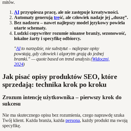
mitów.
AI
przyspiesza pracę, ale nie zastępuje kreatywności.
Automaty generują
tre
ść, ale człowiek nadaje jej „duszę”.
Bez nadzoru – nawet najlepszy model językowy powiela
utarte schematy.
Ludzki copywriter rozumie niuanse branży, sezonowość,
lokalne żarty i specyfikę odbiorcy.
"
AI
to narzędzie, nie substytut – najlepsze opisy
powstają, gdy człowiek i algorytm grają do jednej
bramki." — quote based on trend analysis (
Widoczni,
2024
)
Jak pisać opisy produktów SEO, które
sprzedają: technika krok po kroku
Zrozum intencję użytkownika – pierwszy krok do
sukcesu
Nie ma skutecznego opisu bez rozumienia, czego naprawdę szuka
Twój klient. Każda branża, każda
persona
, każdy produkt ma swoją
specyfikę.