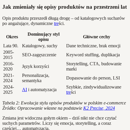
Jak zmieniały się opisy produktów na przestrzeni lat
Opis produktu przeszedł długą drogę – od katalogowych sucharów
po angażujące, dynamiczne
tre
ści.
Dominujący styl
Okres
Główne cechy
opisu
Lata 90.
Katalogowy, suchy
Dane techniczne, brak emocji
2005-
SEO-zagęszczenie
Keyword stuffing, duplikacja
2015
2016-
Storytelling, CTA, budowanie
Język korzyści
2020
marki
2021-
Personalizacja,
Dopasowanie do person, LSI
2024
semantyka
2024-
Szybkie, zindywidualizowane
AI
i automatyzacja
2025
tre
ści
Tabela 2: Ewolucja stylu opisów produktów w polskim e-commerce
Źródło: Opracowanie własne na podstawie
K2 Precise, 2024
Zmiana jest widoczna gołym okiem – dziś nikt nie chce czytać
suchych parametrów. Liczy się emocja, storytelling, a coraz
częściej… automatyzacja.