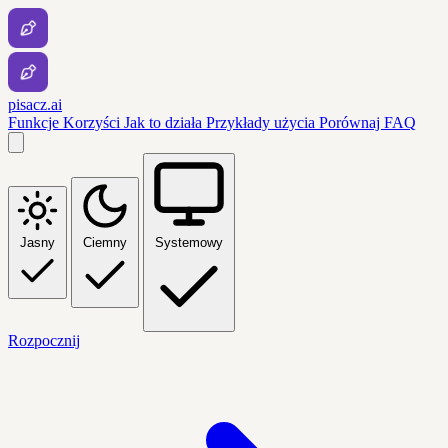
pisacz.ai
Funkcje
Korzyści
Jak to działa
Przykłady użycia
Porównaj
FAQ
Jasny
Ciemny
Systemowy
Rozpocznij