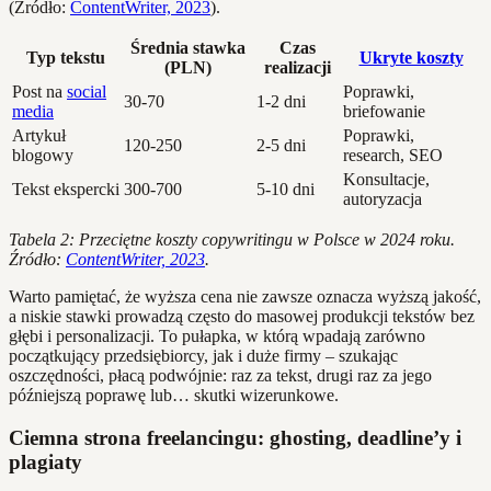
(Źródło:
ContentWriter, 2023
).
Średnia stawka
Czas
Typ tekstu
Ukryte koszty
(PLN)
realizacji
Post na
social
Poprawki,
30-70
1-2 dni
media
briefowanie
Artykuł
Poprawki,
120-250
2-5 dni
blogowy
research, SEO
Konsultacje,
Tekst ekspercki
300-700
5-10 dni
autoryzacja
Tabela 2: Przeciętne koszty copywritingu w Polsce w 2024 roku.
Źródło:
ContentWriter, 2023
.
Warto pamiętać, że wyższa cena nie zawsze oznacza wyższą jakość,
a niskie stawki prowadzą często do masowej produkcji tekstów bez
głębi i personalizacji. To pułapka, w którą wpadają zarówno
początkujący przedsiębiorcy, jak i duże firmy – szukając
oszczędności, płacą podwójnie: raz za tekst, drugi raz za jego
późniejszą poprawę lub… skutki wizerunkowe.
Ciemna strona freelancingu: ghosting, deadline’y i
plagiaty