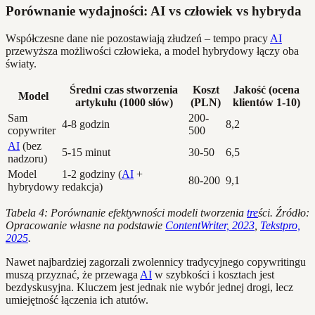
Porównanie wydajności: AI vs człowiek vs hybryda
Współczesne dane nie pozostawiają złudzeń – tempo pracy
AI
przewyższa możliwości człowieka, a model hybrydowy łączy oba
światy.
Średni czas stworzenia
Koszt
Jakość (ocena
Model
artykułu (1000 słów)
(PLN)
klientów 1-10)
Sam
200-
4-8 godzin
8,2
copywriter
500
AI
(bez
5-15 minut
30-50
6,5
nadzoru)
Model
1-2 godziny (
AI
+
80-200
9,1
hybrydowy
redakcja)
Tabela 4: Porównanie efektywności modeli tworzenia
tre
ści. Źródło:
Opracowanie własne na podstawie
ContentWriter, 2023
,
Tekstpro,
2025
.
Nawet najbardziej zagorzali zwolennicy tradycyjnego copywritingu
muszą przyznać, że przewaga
AI
w szybkości i kosztach jest
bezdyskusyjna. Kluczem jest jednak nie wybór jednej drogi, lecz
umiejętność łączenia ich atutów.