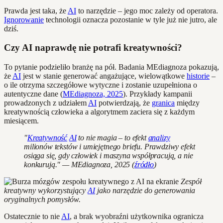
Prawda jest taka, że
AI
to narzędzie – jego moc zależy od operatora.
Ignorowanie
technologii oznacza pozostanie w tyle już nie jutro, ale
dziś.
Czy AI naprawdę nie potrafi kreatywności?
To pytanie podzieliło branżę na pół. Badania MEdiagnoza pokazują,
że
AI
jest w stanie generować angażujące, wielowątkowe
historie
–
o ile otrzyma szczegółowe wytyczne i zostanie uzupełniona o
autentyczne dane (
MEdiagnoza, 2025
). Przykłady kampanii
prowadzonych z udziałem
AI
potwierdzają, że
granica
między
kreatywnością człowieka a algorytmem zaciera się z każdym
miesiącem.
"
Kreatywność
AI
to nie magia – to efekt
analizy
milionów tekstów i umiejętnego briefu. Prawdziwy efekt
osiąga się, gdy człowiek i maszyna współpracują, a nie
konkurują." — MEdiagnoza, 2025 (
źródło
)
Zespół
kreatywny wykorzystujący
AI
jako narzędzie do generowania
oryginalnych pomysłów.
Ostatecznie to nie
AI
, a brak wyobraźni użytkownika ogranicza