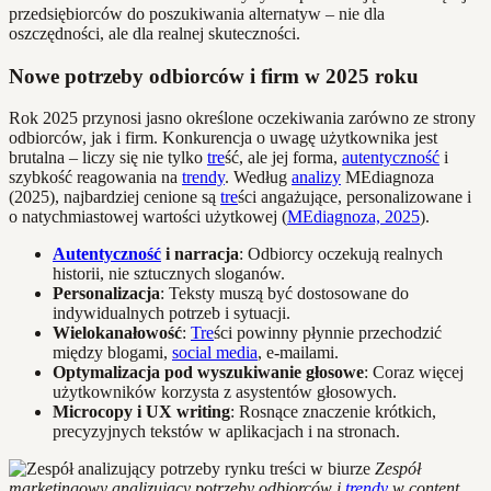
przedsiębiorców do poszukiwania alternatyw – nie dla
oszczędności, ale dla realnej skuteczności.
Nowe potrzeby odbiorców i firm w 2025 roku
Rok 2025 przynosi jasno określone oczekiwania zarówno ze strony
odbiorców, jak i firm. Konkurencja o uwagę użytkownika jest
brutalna – liczy się nie tylko
tre
ść, ale jej forma,
autentyczność
i
szybkość reagowania na
trendy
. Według
analizy
MEdiagnoza
(2025), najbardziej cenione są
tre
ści angażujące, personalizowane i
o natychmiastowej wartości użytkowej (
MEdiagnoza, 2025
).
Autentyczność
i narracja
: Odbiorcy oczekują realnych
historii, nie sztucznych sloganów.
Personalizacja
: Teksty muszą być dostosowane do
indywidualnych potrzeb i sytuacji.
Wielokanałowość
:
Tre
ści powinny płynnie przechodzić
między blogami,
social media
, e-mailami.
Optymalizacja pod wyszukiwanie głosowe
: Coraz więcej
użytkowników korzysta z asystentów głosowych.
Microcopy i UX writing
: Rosnące znaczenie krótkich,
precyzyjnych tekstów w aplikacjach i na stronach.
Zespół
marketingowy analizujący potrzeby odbiorców i
trendy
w content