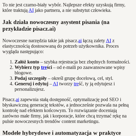
To nie jest czarno-biały wybór. Najlepsze efekty uzyskują firmy,
które traktują
AI
jako partnera, a nie substytut człowieka.
Jak działa nowoczesny asystent pisania (na
przykładzie pisacz.ai)
Nowoczesne narzędzia takie jak pisacz.
ai
łączą zalety
AI
z
elastycznością dostosowaną do potrzeb użytkownika. Proces
wygląda następująco:
Załóż konto
– szybka rejestracja bez zbędnych formalności.
Wybierz typ
tre
ści
– od e-maili po zaawansowane wpisy
blogowe.
Podaj szczegóły
– określ grupę docelową, cel, styl.
Generuj i edytuj
–
AI
tworzy
tre
ść, ty ją edytujesz i
personalizujesz.
Pisacz.
ai
zapewnia stałą dostępność, optymalizację pod SEO i
błyskawiczną generację tekstów, a jednocześnie pozwala na pełną
kontrolę nad efektem końcowym. To rozwiązanie doceniają
zarówno małe firmy, jak i korporacje, które chcą trzymać rękę na
pulsie nowoczesnych trendów content marketingu.
Modele hybrydowe i automatyzacja w praktyce