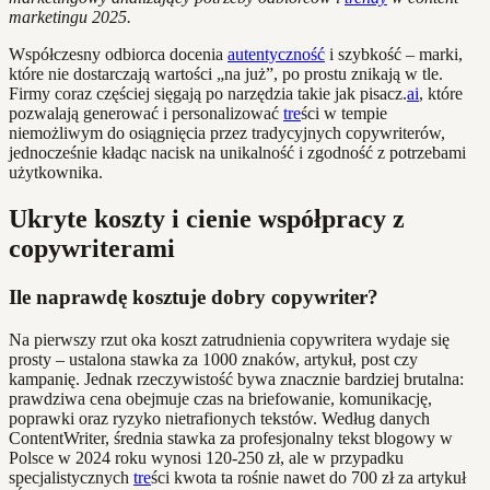
marketingu 2025.
Współczesny odbiorca docenia
autentyczność
i szybkość – marki,
które nie dostarczają wartości „na już”, po prostu znikają w tle.
Firmy coraz częściej sięgają po narzędzia takie jak pisacz.
ai
, które
pozwalają generować i personalizować
tre
ści w tempie
niemożliwym do osiągnięcia przez tradycyjnych copywriterów,
jednocześnie kładąc nacisk na unikalność i zgodność z potrzebami
użytkownika.
Ukryte koszty i cienie współpracy z
copywriterami
Ile naprawdę kosztuje dobry copywriter?
Na pierwszy rzut oka koszt zatrudnienia copywritera wydaje się
prosty – ustalona stawka za 1000 znaków, artykuł, post czy
kampanię. Jednak rzeczywistość bywa znacznie bardziej brutalna:
prawdziwa cena obejmuje czas na briefowanie, komunikację,
poprawki oraz ryzyko nietrafionych tekstów. Według danych
ContentWriter, średnia stawka za profesjonalny tekst blogowy w
Polsce w 2024 roku wynosi 120-250 zł, ale w przypadku
specjalistycznych
tre
ści kwota ta rośnie nawet do 700 zł za artykuł