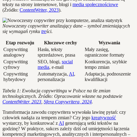
teksty na strony internetowe, blogi i
media społecznościowe
(Źródło:
ContentWriter, 2023
).
Nowoczesny copywriter analizujący dane – symbol zmieniających
się wymagań rynku
tre
ści.
Etap rozwoju
Kluczowe cechy
Wyzwania
Copywriting
Hasła, teksty
Mały zasięg,
analogowy
sprzedażowe, prasa
ograniczone formaty
Copywriting
SEO, blogi,
social
Konkurencja, szybkie
cyfrowy
media
, e-mail
tempo zmian
Copywriting
Automatyzacja,
AI
,
Adaptacja, podnoszenie
hybrydowy
personalizacja
kwalifikacji
Tabela 1: Ewolucja copywritingu w Polsce na tle zmian
technologicznych. Źródło: Opracowanie własne na podstawie
ContentWriter, 2023
,
Sfera Copywritera, 2024
.
Transformacja zawodu copywritera wywołała lawinę pytań: czy
człowiek nadąża za tempem zmian? Czy jego
kreatywność
wystarczy, by konkurować z
AI
generującą setki tekstów na
godzinę? W praktyce, sukces zależy dziś od umiejętności łączenia
kompetencji marketingowych, analitycznych i interpersonalnych –