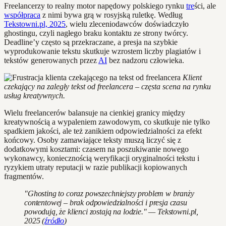
Freelancerzy to realny motor napędowy polskiego rynku
tre
ści, ale
współpraca
z nimi bywa grą w rosyjską ruletkę. Według
Tekstowni.pl, 2025
, wielu zleceniodawców doświadczyło
ghostingu, czyli nagłego braku kontaktu ze strony twórcy.
Deadline’y często są przekraczane, a presja na szybkie
wyprodukowanie tekstu skutkuje wzrostem liczby plagiatów i
tekstów generowanych przez
AI
bez nadzoru człowieka.
Klient
czekający na zaległy tekst od freelancera – częsta scena na rynku
usług kreatywnych.
Wielu freelancerów balansuje na cienkiej granicy między
kreatywnością a wypaleniem zawodowym, co skutkuje nie tylko
spadkiem jakości, ale też zanikiem odpowiedzialności za efekt
końcowy. Osoby zamawiające teksty muszą liczyć się z
dodatkowymi kosztami: czasem na poszukiwanie nowego
wykonawcy, koniecznością weryfikacji oryginalności tekstu i
ryzykiem utraty reputacji w razie publikacji kopiowanych
fragmentów.
"Ghosting to coraz powszechniejszy problem w branży
contentowej – brak odpowiedzialności i presja czasu
powodują, że klienci zostają na lodzie." — Tekstowni.pl,
2025 (
źródło
)