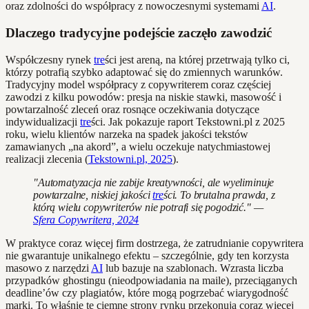
oraz zdolności do współpracy z nowoczesnymi systemami
AI
.
Dlaczego tradycyjne podejście zaczęło zawodzić
Współczesny rynek
tre
ści jest areną, na której przetrwają tylko ci,
którzy potrafią szybko adaptować się do zmiennych warunków.
Tradycyjny model współpracy z copywriterem coraz częściej
zawodzi z kilku powodów: presja na niskie stawki, masowość i
powtarzalność zleceń oraz rosnące oczekiwania dotyczące
indywidualizacji
tre
ści. Jak pokazuje raport Tekstowni.pl z 2025
roku, wielu klientów narzeka na spadek jakości tekstów
zamawianych „na akord”, a wielu oczekuje natychmiastowej
realizacji zlecenia (
Tekstowni.pl, 2025
).
"Automatyzacja nie zabije kreatywności, ale wyeliminuje
powtarzalne, niskiej jakości
tre
ści. To brutalna prawda, z
którą wielu copywriterów nie potrafi się pogodzić." —
Sfera Copywritera, 2024
W praktyce coraz więcej firm dostrzega, że zatrudnianie copywritera
nie gwarantuje unikalnego efektu – szczególnie, gdy ten korzysta
masowo z narzędzi
AI
lub bazuje na szablonach. Wzrasta liczba
przypadków ghostingu (nieodpowiadania na maile), przeciąganych
deadline’ów czy plagiatów, które mogą pogrzebać wiarygodność
marki. To właśnie te ciemne strony rynku przekonują coraz więcej