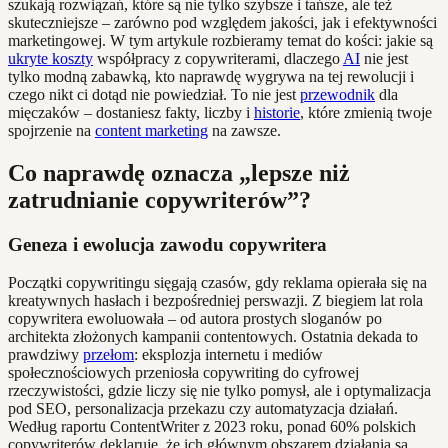
szukają rozwiązań, które są nie tylko szybsze i tańsze, ale też
skuteczniejsze – zarówno pod względem jakości, jak i efektywności
marketingowej. W tym artykule rozbieramy temat do kości: jakie są
ukryte koszty
współpracy z copywriterami, dlaczego
AI
nie jest
tylko modną zabawką, kto naprawdę wygrywa na tej rewolucji i
czego nikt ci dotąd nie powiedział. To nie jest
przewodnik
dla
mięczaków – dostaniesz fakty, liczby i
historie
, które zmienią twoje
spojrzenie na
content marketing
na zawsze.
Co naprawdę oznacza „lepsze niż
zatrudnianie copywriterów”?
Geneza i ewolucja zawodu copywritera
Początki copywritingu sięgają czasów, gdy reklama opierała się na
kreatywnych hasłach i bezpośredniej perswazji. Z biegiem lat rola
copywritera ewoluowała – od autora prostych sloganów po
architekta złożonych kampanii contentowych. Ostatnia dekada to
prawdziwy
przełom
: eksplozja internetu i mediów
społecznościowych przeniosła copywriting do cyfrowej
rzeczywistości, gdzie liczy się nie tylko pomysł, ale i optymalizacja
pod SEO, personalizacja przekazu czy automatyzacja działań.
Według raportu ContentWriter z 2023 roku, ponad 60% polskich
copywriterów deklaruje, że ich głównym obszarem działania są