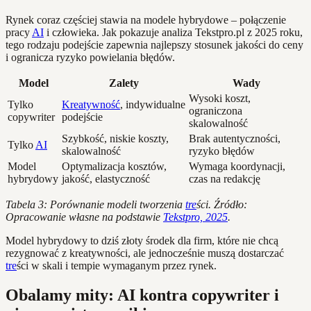
Rynek coraz częściej stawia na modele hybrydowe – połączenie
pracy
AI
i człowieka. Jak pokazuje analiza Tekstpro.pl z 2025 roku,
tego rodzaju podejście zapewnia najlepszy stosunek jakości do ceny
i ogranicza ryzyko powielania błędów.
Model
Zalety
Wady
Wysoki koszt,
Tylko
Kreatywność
, indywidualne
ograniczona
copywriter
podejście
skalowalność
Szybkość, niskie koszty,
Brak autentyczności,
Tylko
AI
skalowalność
ryzyko błędów
Model
Optymalizacja kosztów,
Wymaga koordynacji,
hybrydowy
jakość, elastyczność
czas na redakcję
Tabela 3: Porównanie modeli tworzenia
tre
ści. Źródło:
Opracowanie własne na podstawie
Tekstpro, 2025
.
Model hybrydowy to dziś złoty środek dla firm, które nie chcą
rezygnować z kreatywności, ale jednocześnie muszą dostarczać
tre
ści w skali i tempie wymaganym przez rynek.
Obalamy mity: AI kontra copywriter i