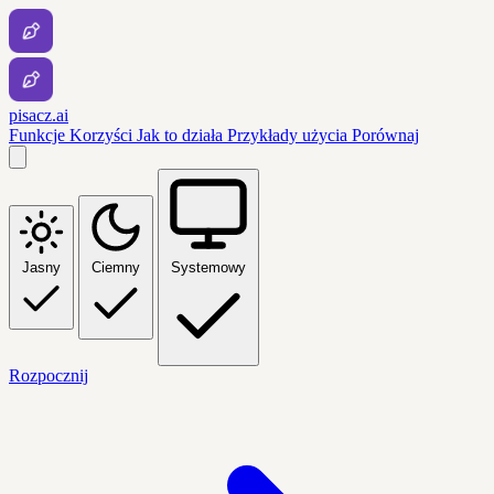
pisacz.ai
Funkcje
Korzyści
Jak to działa
Przykłady użycia
Porównaj
Jasny
Ciemny
Systemowy
Rozpocznij