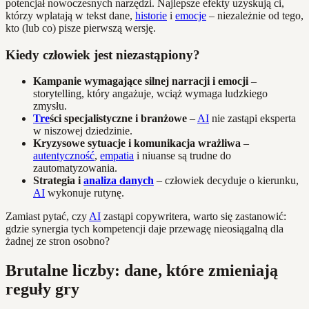
potencjał nowoczesnych narzędzi. Najlepsze efekty uzyskują ci,
którzy wplatają w tekst dane,
historie
i
emocje
– niezależnie od tego,
kto (lub co) pisze pierwszą wersję.
Kiedy człowiek jest niezastąpiony?
Kampanie wymagające silnej narracji i emocji
–
storytelling, który angażuje, wciąż wymaga ludzkiego
zmysłu.
Tre
ści specjalistyczne i branżowe
–
AI
nie zastąpi eksperta
w niszowej dziedzinie.
Kryzysowe sytuacje i komunikacja wrażliwa
–
autentyczność
,
empatia
i niuanse są trudne do
zautomatyzowania.
Strategia i
analiza danych
– człowiek decyduje o kierunku,
AI
wykonuje rutynę.
Zamiast pytać, czy
AI
zastąpi copywritera, warto się zastanowić:
gdzie synergia tych kompetencji daje przewagę nieosiągalną dla
żadnej ze stron osobno?
Brutalne liczby: dane, które zmieniają
reguły gry