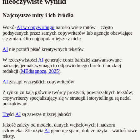
nieoczywiste wyniki
Najczęstsze mity i ich źródła
Wokół
AI w copywritingu
narosło wiele mitów – często
podsycanych przez samych copywriterów lub agencje obawiające
się zmian. Oto najpopularniejsze z nich:
AI
nie potrafi pisać kreatywnych tekstów
W rzeczywistości
AI
generuje coraz bardziej zaawansowane
narracje, jednak wymaga to odpowiedniego briefu i ludzkiej
redakcji (
MEdiagnoza, 2025
).
AI
zastąpi wszystkich copywriterów
Z rynku znikają głównie twórcy prostych, powtarzalnych tekstów;
copywriterzy specjalizujący się w strategii i storytellingu są nadal
poszukiwani.
Tre
ści
AI
są zawsze niższej jakości
Jakość zależy od modelu, danych wejściowych i nadzoru
człowieka. Źle użyta
AI
generuje spam, dobrze użyta – wartościowe
teksty.