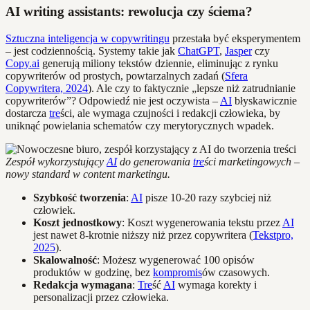
AI writing assistants: rewolucja czy ściema?
Sztuczna inteligencja w copywritingu
przestała być eksperymentem
– jest codziennością. Systemy takie jak
ChatGPT
,
Jasper
czy
Copy.ai
generują miliony tekstów dziennie, eliminując z rynku
copywriterów od prostych, powtarzalnych zadań (
Sfera
Copywritera, 2024
). Ale czy to faktycznie „lepsze niż zatrudnianie
copywriterów”? Odpowiedź nie jest oczywista –
AI
błyskawicznie
dostarcza
tre
ści, ale wymaga czujności i redakcji człowieka, by
uniknąć powielania schematów czy merytorycznych wpadek.
Zespół wykorzystujący
AI
do generowania
tre
ści marketingowych –
nowy standard w content marketingu.
Szybkość tworzenia
:
AI
pisze 10-20 razy szybciej niż
człowiek.
Koszt jednostkowy
: Koszt wygenerowania tekstu przez
AI
jest nawet 8-krotnie niższy niż przez copywritera (
Tekstpro,
2025
).
Skalowalność
: Możesz wygenerować 100 opisów
produktów w godzinę, bez
kompromis
ów czasowych.
Redakcja wymagana
:
Tre
ść
AI
wymaga korekty i
personalizacji przez człowieka.