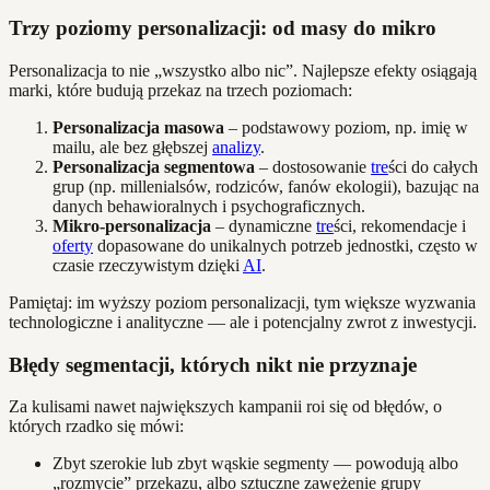
Trzy poziomy personalizacji: od masy do mikro
Personalizacja to nie „wszystko albo nic”. Najlepsze efekty osiągają
marki, które budują przekaz na trzech poziomach:
Personalizacja masowa
– podstawowy poziom, np. imię w
mailu, ale bez głębszej
analizy
.
Personalizacja segmentowa
– dostosowanie
tre
ści do całych
grup (np. millenialsów, rodziców, fanów ekologii), bazując na
danych behawioralnych i psychograficznych.
Mikro-personalizacja
– dynamiczne
tre
ści, rekomendacje i
oferty
dopasowane do unikalnych potrzeb jednostki, często w
czasie rzeczywistym dzięki
AI
.
Pamiętaj: im wyższy poziom personalizacji, tym większe wyzwania
technologiczne i analityczne — ale i potencjalny zwrot z inwestycji.
Błędy segmentacji, których nikt nie przyznaje
Za kulisami nawet największych kampanii roi się od błędów, o
których rzadko się mówi:
Zbyt szerokie lub zbyt wąskie segmenty — powodują albo
„rozmycie” przekazu, albo sztuczne zawężenie grupy