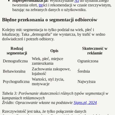
Hiperpersonalizacja:
Wykorzystanie
AI
do dynamicznego
tworzenia ofert,
tre
ści i rekomendacji w czasie rzeczywistym,
bazując na zebranych danych o użytkowniku.
Błędne przekonania o segmentacji odbiorców
Kolejny mit: segmentacja to tylko podział na wiek, płeć i
lokalizację. Taka „demografia” nie wystarcza, by trafić w sedno
doświadczeń i potrzeb odbiorcy.
Rodzaj
Skuteczność w
Opis
segmentacji
reklamie
Wiek, płeć, miejsce
Demograficzna
Ograniczona
zamieszkania
Zachowania zakupowe,
Behawioralna
Średnia
lojalność
Wartości, styl życia,
Psychograficzna
Najwyższa
motywacje
Tabela 3: Porównanie skuteczności różnych typów segmentacji w
kampaniach reklamowych
Źródło: Opracowanie własne na podstawie
Signs.pl, 2024
Rzeczywistość jest taka, że tylko połączenie danych