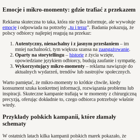
Emocje i mikro-momenty: gdzie trafiać z przekazem
Reklama skuteczna to taka, która nie tylko informuje, ale wywołuje
emocje
i odpowiada na potrzeby „
tu i teraz
”. Badania pokazują, że
polscy odbiorcy najlepiej reagują na przekaz:
Autentyczny, nienachalny i z jasnym przesłaniem
– im
mniej nachalności, tym większa szansa na
zaangażowanie
.
Oparty na storytellingu
–
historie
z życia wzięte,
opowiedziane językiem odbiorcy, budują zaufanie i sympatię.
Wykorzystujący mikro-momenty
– reklama nawiązuje do
aktualnych wydarzeń, trendów lub nastrojów społecznych.
Warto pamiętać, że mikro-momenty to krótkie chwile, kiedy
konsument szuka konkretnej informacji, rozwiązania problemu lub
inspiracji. Skuteczne kampanie trafiają w te momenty z chirurgiczną
precyzją, oferując dokładnie to, czego odbiorca potrzebuje właśnie
wtedy.
Przykłady polskich kampanii, które złamały
schematy
W ostatnich latach kilka kampanii polskich marek pokazało, że