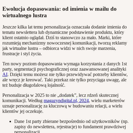
Ewolucja dopasowania: od imienia w mailu do
wirtualnego lustra
Jeszcze kilka lat temu personalizacja oznaczała dodanie imienia do
tematu newslettera lub dynamiczne podstawienie produktu, który
klient ostatnio oglądał. Dziś to stanowczo za mało. Marki, które
rozumieją mechanizmy nowoczesnej komunikacji, tworzą reklamy
jak wirtualne lustra – odbiorca widzi w nich swoje marzenia,
frustracje i styl życia.
Ten nowy poziom dopasowania wymaga korzystania z danych 1st
party, segmentacji psychograficznej oraz zaawansowanej analityki
AI
. Dzięki temu możesz nie tylko przewidywać potrzeby klientów,
ale wręcz je kreować. Taki przekaz nie tylko przyciąga uwagę, ale
też buduje długofalową lojalność.
Personalizacja w 2025 to nie „dodatek”, lecz rdzeń skutecznej
komunikacji. Według
magazyndigital.pl, 2024
, wielu marketerów
uznaje personalizację za kluczową w budowaniu relacji, a wielu
klientów jej oczekuje.
Dane 1st party zbierane bezpośrednio od użytkowników (np.
zapisy do newslettera, rejestracje) to fundament prawdziwej
personalizacji.