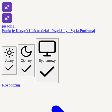
pisacz.ai
Funkcje
Korzyści
Jak to działa
Przykłady użycia
Porównaj
Jasny
Ciemny
Systemowy
Rozpocznij