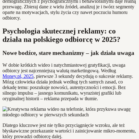
demograficznych z psychograficznymi i behawioralnymi daje realną
przewagę. Zbieraj dane z wielu źródeł, analizuj je i twórz segmenty
oparte na motywacjach, stylu życia czy nawet poczuciu humoru
odbiorcy.
Psychologia skutecznej reklamy: co
działa na polskiego odbiorcę w 2025?
Nowe bodźce, stare mechanizmy – jak działa uwaga
W dobie krótkich wideo i natychmiastowej gratyfikacji, uwaga
odbiorcy jest najcenniejszą walutą marketingową. Według
Money.pl, 2025
, pierwsze 3 sekundy decydują o sukcesie reklamy.
Mózg człowieka działa jednak według tych samych zasad, co
dekadę temu: poszukuje nowości, autentyczności i emocji. Bez
silnego impulsu – jasnego komunikatu, wyrazistej grafiki lub
oryginalnej historii – reklama przepada w tłumie.
Dlatego kluczowe jest nie tylko przyciągnięcie wzroku, ale też
błyskawiczne przekazanie wartości i zainicjowanie mikro-momentu,
który prowadzi odbiorcę dalej.