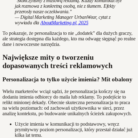
"Skończyliśmy z masową reklamą. Każdy komunikat był
jak rozmowa z konkretną osobą, nie z tłumem. Efekty
przerosły nasze oczekiwania."
— Digital Marketing Manager UrbanWear, cytat z
wywiadu dla
AboutMarketing.pl, 2025
To pokazuje, że personalizacja to nie „dodatek” dla dużych graczy,
ale strategia dostępna dla każdego, kto ma odwagę sięgnąć po realne
dane i nowoczesne narzędzia.
Największe mity o tworzeniu
dopasowanych treści reklamowych
Personalizacja to tylko użycie imienia? Mit obalony
Wielu marketerów wciąż sądzi, że personalizacja kończy się na
dodaniu imienia odbiorcy do maila lub reklamy. To podejście to
relikt minionej dekady. Obecnie skuteczna personalizacja to praca
na wielu poziomach: od zachowań użytkownika w sieci, przez
analizę kontekstu, po budowanie unikalnych ścieżek zakupowych.
Użycie imienia w komunikacji to podstawowy, wręcz
prymitywny poziom personalizacji, który przestał działać już
kilka lat temu.