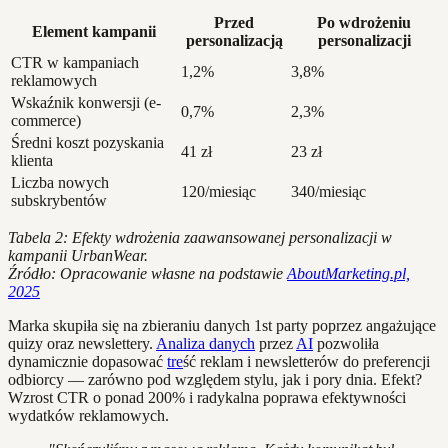
Przed
Po wdrożeniu
Element kampanii
personalizacją
personalizacji
CTR w kampaniach
1,2%
3,8%
reklamowych
Wskaźnik konwersji (e-
0,7%
2,3%
commerce)
Średni koszt pozyskania
41 zł
23 zł
klienta
Liczba nowych
120/miesiąc
340/miesiąc
subskrybentów
Tabela 2: Efekty wdrożenia zaawansowanej personalizacji w
kampanii UrbanWear.
Źródło: Opracowanie własne na podstawie
AboutMarketing.pl,
2025
Marka skupiła się na zbieraniu danych 1st party poprzez angażujące
quizy oraz newslettery.
Analiza danych
przez
AI
pozwoliła
dynamicznie dopasować
tre
ść reklam i newsletterów do preferencji
odbiorcy — zarówno pod względem stylu, jak i pory dnia. Efekt?
Wzrost CTR o ponad 200% i radykalna poprawa efektywności
wydatków reklamowych.