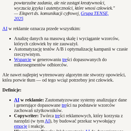
powtarzalne zadania, ale nie zastąpi kreatywności,
wyczucia języka i autentyczności, które wnosi człowiek."
— Ekspert ds. komunikacji cyfrowej,
Grupa TENSE,
2025
AI
w reklamie oznacza przede wszystkim:
Analizę danych na masową skalę i wyciąganie wzorców,
których człowiek by nie zauważył.
Automatyzację testów A/B i optymalizację kampanii w czasie
rzeczywistym.
Wsparcie
w generowaniu
tre
ści dopasowanych do
mikrosegmentów odbiorców.
Ale nawet najlepiej wytrenowany algorytm nie stworzy opowieści,
która porwie tłum — od tego wciąż potrzebny jest człowiek.
Definicje:
AI
w reklamie:
Zautomatyzowane systemy analizujące dane
i generujące dopasowane
tre
ści na podstawie wzorców
zachowań użytkowników.
Copywriter:
Twórca
tre
ści reklamowych, który korzysta z
narzędzi (w tym
AI
), by budować przekaz wywołujący
emocje
i reakcje.