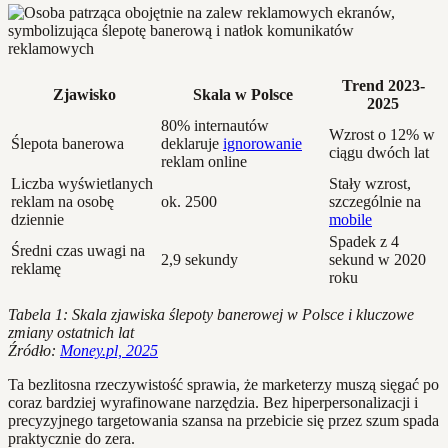
Trend 2023-
Zjawisko
Skala w Polsce
2025
80% internautów
Wzrost o 12% w
Ślepota banerowa
deklaruje
ignorowanie
ciągu dwóch lat
reklam online
Liczba wyświetlanych
Stały wzrost,
reklam na osobę
ok. 2500
szczególnie na
dziennie
mobile
Spadek z 4
Średni czas uwagi na
2,9 sekundy
sekund w 2020
reklamę
roku
Tabela 1: Skala zjawiska ślepoty banerowej w Polsce i kluczowe
zmiany ostatnich lat
Źródło:
Money.pl, 2025
Ta bezlitosna rzeczywistość sprawia, że marketerzy muszą sięgać po
coraz bardziej wyrafinowane narzędzia. Bez hiperpersonalizacji i
precyzyjnego targetowania szansa na przebicie się przez szum spada
praktycznie do zera.