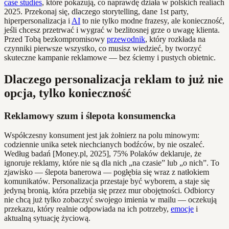
case studies
, które pokazują, co naprawdę działa w polskich realiach
2025. Przekonaj się, dlaczego storytelling, dane 1st party,
hiperpersonalizacja i
AI
to nie tylko modne frazesy, ale konieczność,
jeśli chcesz przetrwać i wygrać w bezlitosnej grze o uwagę klienta.
Przed Tobą bezkompromisowy
przewodnik
, który rozkłada na
czynniki pierwsze wszystko, co musisz wiedzieć, by tworzyć
skuteczne kampanie reklamowe — bez ściemy i pustych obietnic.
Dlaczego personalizacja reklam to już nie
opcja, tylko konieczność
Reklamowy szum i ślepota konsumencka
Współczesny konsument jest jak żołnierz na polu minowym:
codziennie unika setek niechcianych bodźców, by nie oszaleć.
Według badań [Money.pl, 2025], 75% Polaków deklaruje, że
ignoruje reklamy, które nie są dla nich „na czasie” lub „o nich”. To
zjawisko — ślepota banerowa — pogłębia się wraz z natłokiem
komunikatów. Personalizacja przestaje być wyborem, a staje się
jedyną bronią, która przebija się przez mur obojętności. Odbiorcy
nie chcą już tylko zobaczyć swojego imienia w mailu — oczekują
przekazu, który realnie odpowiada na ich potrzeby,
emocje
i
aktualną sytuację życiową.