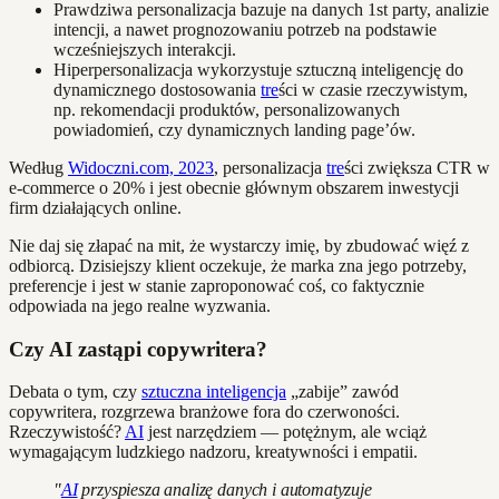
Prawdziwa personalizacja bazuje na danych 1st party, analizie
intencji, a nawet prognozowaniu potrzeb na podstawie
wcześniejszych interakcji.
Hiperpersonalizacja wykorzystuje sztuczną inteligencję do
dynamicznego dostosowania
tre
ści w czasie rzeczywistym,
np. rekomendacji produktów, personalizowanych
powiadomień, czy dynamicznych landing page’ów.
Według
Widoczni.com, 2023
, personalizacja
tre
ści zwiększa CTR w
e-commerce o 20% i jest obecnie głównym obszarem inwestycji
firm działających online.
Nie daj się złapać na mit, że wystarczy imię, by zbudować więź z
odbiorcą. Dzisiejszy klient oczekuje, że marka zna jego potrzeby,
preferencje i jest w stanie zaproponować coś, co faktycznie
odpowiada na jego realne wyzwania.
Czy AI zastąpi copywritera?
Debata o tym, czy
sztuczna inteligencja
„zabije” zawód
copywritera, rozgrzewa branżowe fora do czerwoności.
Rzeczywistość?
AI
jest narzędziem — potężnym, ale wciąż
wymagającym ludzkiego nadzoru, kreatywności i empatii.
"
AI
przyspiesza analizę danych i automatyzuje