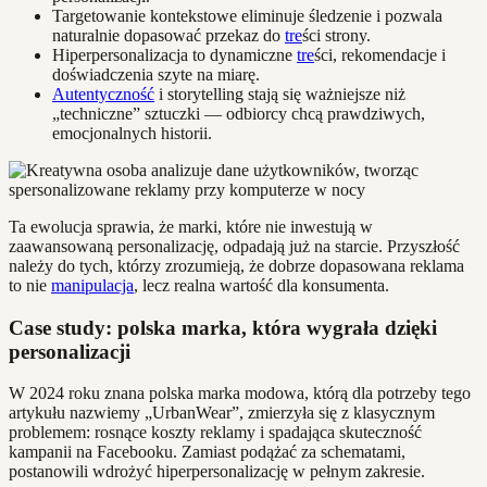
Targetowanie kontekstowe eliminuje śledzenie i pozwala
naturalnie dopasować przekaz do
tre
ści strony.
Hiperpersonalizacja to dynamiczne
tre
ści, rekomendacje i
doświadczenia szyte na miarę.
Autentyczność
i storytelling stają się ważniejsze niż
„techniczne” sztuczki — odbiorcy chcą prawdziwych,
emocjonalnych historii.
Ta ewolucja sprawia, że marki, które nie inwestują w
zaawansowaną personalizację, odpadają już na starcie. Przyszłość
należy do tych, którzy zrozumieją, że dobrze dopasowana reklama
to nie
manipulacja
, lecz realna wartość dla konsumenta.
Case study: polska marka, która wygrała dzięki
personalizacji
W 2024 roku znana polska marka modowa, którą dla potrzeby tego
artykułu nazwiemy „UrbanWear”, zmierzyła się z klasycznym
problemem: rosnące koszty reklamy i spadająca skuteczność
kampanii na Facebooku. Zamiast podążać za schematami,
postanowili wdrożyć hiperpersonalizację w pełnym zakresie.