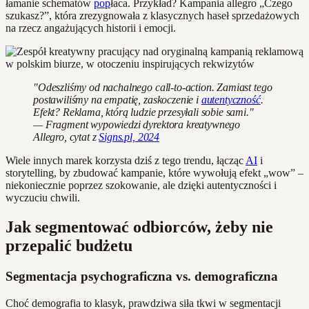
łamanie schematów
pop
łaca. Przykład? Kampania allegro „Czego
szukasz?”, która zrezygnowała z klasycznych haseł sprzedażowych
na rzecz angażujących historii i emocji.
"Odeszliśmy od nachalnego call-to-action. Zamiast tego
postawiliśmy na empatię, zaskoczenie i
autentyczność
.
Efekt? Reklama, którą ludzie przesyłali sobie sami."
— Fragment wypowiedzi dyrektora kreatywnego
Allegro, cytat z
Signs.pl, 2024
Wiele innych marek korzysta dziś z tego trendu, łącząc
AI
i
storytelling, by zbudować kampanie, które wywołują efekt „wow” –
niekoniecznie poprzez szokowanie, ale dzięki autentyczności i
wyczuciu chwili.
Jak segmentować odbiorców, żeby nie
przepalić budżetu
Segmentacja psychograficzna vs. demograficzna
Choć demografia to klasyk, prawdziwa siła tkwi w segmentacji