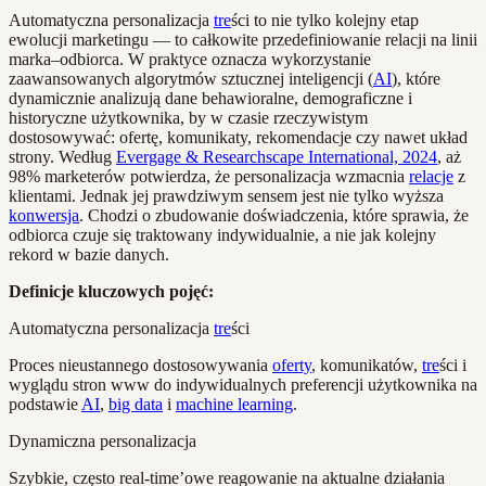
Automatyczna personalizacja
tre
ści to nie tylko kolejny etap
ewolucji marketingu — to całkowite przedefiniowanie relacji na linii
marka–odbiorca. W praktyce oznacza wykorzystanie
zaawansowanych algorytmów sztucznej inteligencji (
AI
), które
dynamicznie analizują dane behawioralne, demograficzne i
historyczne użytkownika, by w czasie rzeczywistym
dostosowywać: ofertę, komunikaty, rekomendacje czy nawet układ
strony. Według
Evergage & Researchscape International, 2024
, aż
98% marketerów potwierdza, że personalizacja wzmacnia
relacje
z
klientami. Jednak jej prawdziwym sensem jest nie tylko wyższa
konwersja
. Chodzi o zbudowanie doświadczenia, które sprawia, że
odbiorca czuje się traktowany indywidualnie, a nie jak kolejny
rekord w bazie danych.
Definicje kluczowych pojęć:
Automatyczna personalizacja
tre
ści
Proces nieustannego dostosowywania
oferty
, komunikatów,
tre
ści i
wyglądu stron www do indywidualnych preferencji użytkownika na
podstawie
AI
,
big data
i
machine learning
.
Dynamiczna personalizacja
Szybkie, często real-time’owe reagowanie na aktualne działania