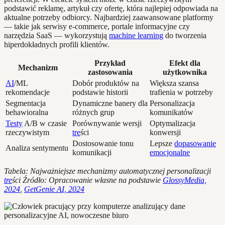
podstawić reklamę, artykuł czy ofertę, która najlepiej odpowiada na
aktualne potrzeby odbiorcy. Najbardziej zaawansowane platformy
— takie jak serwisy e-commerce, portale informacyjne czy
narzędzia SaaS — wykorzystują
machine learning
do tworzenia
hiperdokładnych profili klientów.
Przykład
Efekt dla
Mechanizm
zastosowania
użytkownika
AI
/ML
Dobór produktów na
Większa szansa
rekomendacje
podstawie historii
trafienia w potrzeby
Segmentacja
Dynamiczne banery dla
Personalizacja
behawioralna
różnych grup
komunikatów
Testy
A/B w czasie
Porównywanie wersji
Optymalizacja
rzeczywistym
tre
ści
konwersji
Dostosowanie tonu
Lepsze
dopasowanie
Analiza sentymentu
komunikacji
emocjonalne
Tabela: Najważniejsze mechanizmy automatycznej personalizacji
tre
ści
Źródło: Opracowanie własne na podstawie
GlossyMedia,
2024
,
GetGenie AI, 2024