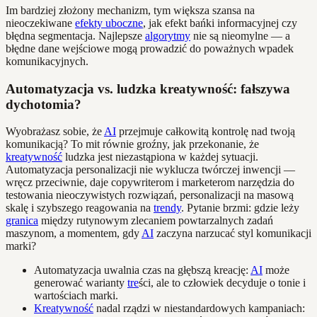
Im bardziej złożony mechanizm, tym większa szansa na
nieoczekiwane
efekty uboczne
, jak efekt bańki informacyjnej czy
błędna segmentacja. Najlepsze
algorytmy
nie są nieomylne — a
błędne dane wejściowe mogą prowadzić do poważnych wpadek
komunikacyjnych.
Automatyzacja vs. ludzka kreatywność: fałszywa
dychotomia?
Wyobrażasz sobie, że
AI
przejmuje całkowitą kontrolę nad twoją
komunikacją? To mit równie groźny, jak przekonanie, że
kreatywność
ludzka jest niezastąpiona w każdej sytuacji.
Automatyzacja personalizacji nie wyklucza twórczej inwencji —
wręcz przeciwnie, daje copywriterom i marketerom narzędzia do
testowania nieoczywistych rozwiązań, personalizacji na masową
skalę i szybszego reagowania na
trendy
. Pytanie brzmi: gdzie leży
granica
między rutynowym zlecaniem powtarzalnych zadań
maszynom, a momentem, gdy
AI
zaczyna narzucać styl komunikacji
marki?
Automatyzacja uwalnia czas na głębszą kreację:
AI
może
generować warianty
tre
ści, ale to człowiek decyduje o tonie i
wartościach marki.
Kreatywność
nadal rządzi w niestandardowych kampaniach: