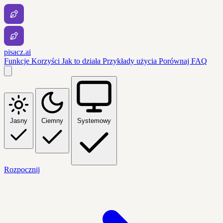
pisacz.ai
Funkcje
Korzyści
Jak to działa
Przykłady użycia
Porównaj
FAQ
Jasny
Ciemny
Systemowy
Rozpocznij