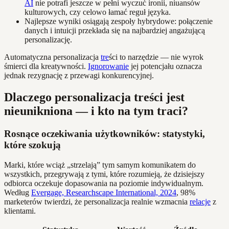
AI
nie potrafi jeszcze w pełni wyczuć ironii, niuansów
kulturowych, czy celowo łamać reguł języka.
Najlepsze wyniki osiągają zespoły hybrydowe: połączenie
danych i intuicji przekłada się na najbardziej angażującą
personalizację.
Automatyczna personalizacja
tre
ści to narzędzie — nie wyrok
śmierci dla kreatywności.
Ignorowanie
jej potencjału oznacza
jednak rezygnację z przewagi konkurencyjnej.
Dlaczego personalizacja treści jest
nieunikniona — i kto na tym traci?
Rosnące oczekiwania użytkowników: statystyki,
które szokują
Marki, które wciąż „strzelają” tym samym komunikatem do
wszystkich, przegrywają z tymi, które rozumieją, że dzisiejszy
odbiorca oczekuje dopasowania na poziomie indywidualnym.
Według
Evergage, Researchscape International, 2024
, 98%
marketerów twierdzi, że personalizacja realnie wzmacnia
relacje
z
klientami.