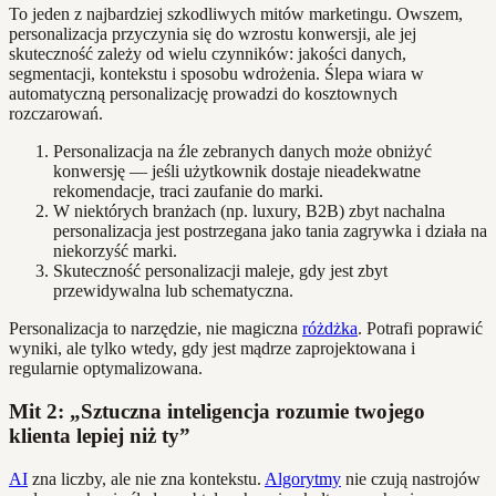
To jeden z najbardziej szkodliwych mitów marketingu. Owszem,
personalizacja przyczynia się do wzrostu konwersji, ale jej
skuteczność zależy od wielu czynników: jakości danych,
segmentacji, kontekstu i sposobu wdrożenia. Ślepa wiara w
automatyczną personalizację prowadzi do kosztownych
rozczarowań.
Personalizacja na źle zebranych danych może obniżyć
konwersję — jeśli użytkownik dostaje nieadekwatne
rekomendacje, traci zaufanie do marki.
W niektórych branżach (np. luxury, B2B) zbyt nachalna
personalizacja jest postrzegana jako tania zagrywka i działa na
niekorzyść marki.
Skuteczność personalizacji maleje, gdy jest zbyt
przewidywalna lub schematyczna.
Personalizacja to narzędzie, nie magiczna
różdżka
. Potrafi poprawić
wyniki, ale tylko wtedy, gdy jest mądrze zaprojektowana i
regularnie optymalizowana.
Mit 2: „Sztuczna inteligencja rozumie twojego
klienta lepiej niż ty”
AI
zna liczby, ale nie zna kontekstu.
Algorytmy
nie czują nastrojów