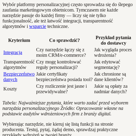
Wybór platformy personalizacyjnej często sprowadza się do ślepego
zaufania marketingowym obietnicom. Tymczasem nie każde
narzędzie pasuje do każdej firmy — liczy się nie tylko
funkcjonalność, ale też łatwość integracji, transparentność
algorytmów i
wsparcie
techniczne.
Przykład pytania
Kryterium
Co sprawdzić?
do dostawcy
Czy narzędzie łączy się z
Jak wygląda proces
Integracja
moim CRM/e-commerce?
wdrożenia?
Transparentność
Czy mogę kontrolować
Jak edytować
algorytmów
reguły personalizacji?
segmentację?
Bezpieczeństwo
Jakie certyfikaty
Jak chronione są
danych
bezpieczeństwa posiada tool?
dane klientów?
Czy rozliczenie jest jasne i
Jakie są opłaty za
Koszty
przewidywalne?
nadmiar danych?
Tabela: Najważniejsze pytania, które warto zadać przed wyborem
narzędzia personalizacyjnego
Źródło: Opracowanie własne na
podstawie audytów wdrożeniowych firm z branży digital.
Wybierając narzędzie, nie kieruj się listą funkcji na stronie
producenta. Testuj, pytaj, żądaj demo, sprawdzaj praktyczne
przykłady wdrożeń w twojej branży.