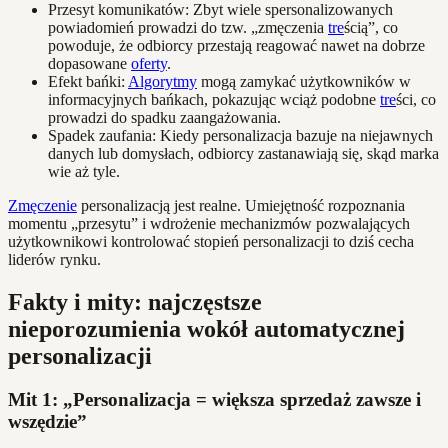
Przesyt komunikatów: Zbyt wiele spersonalizowanych
powiadomień prowadzi do tzw. „zmęczenia
tre
ścią”, co
powoduje, że odbiorcy przestają reagować nawet na dobrze
dopasowane
oferty
.
Efekt bańki:
Algorytmy
mogą zamykać użytkowników w
informacyjnych bańkach, pokazując wciąż podobne
tre
ści, co
prowadzi do spadku zaangażowania.
Spadek zaufania: Kiedy personalizacja bazuje na niejawnych
danych lub domysłach, odbiorcy zastanawiają się, skąd marka
wie aż tyle.
Zmęczenie
personalizacją jest realne. Umiejętność rozpoznania
momentu „przesytu” i wdrożenie mechanizmów pozwalających
użytkownikowi kontrolować stopień personalizacji to dziś cecha
liderów rynku.
Fakty i mity: najczęstsze
nieporozumienia wokół automatycznej
personalizacji
Mit 1: „Personalizacja = większa sprzedaż zawsze i
wszędzie”