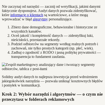
Nie zaczynaj od narzędzi — zacznij od weryfikacji, jakimi danymi
faktycznie dysponujesz. Audyt danych pozwala zidentyfikować,
które
informacje o klientach
są wartościowe, a które mogą
wprowadzać w błąd
algorytmy
personalizujące.
Zbierz dane demograficzne, behawioralne i historyczne ze
wszystkich kanałów.
Oceń jakość i kompletność danych — zidentyfikuj luki,
nieścisłości, przestarzałe rekordy.
Podziel odbiorców na segmenty według realnych potrzeb i
zachowań, nie tylko prostych kategorii (np. płeć, wiek).
Zadbaj o zgodność z RODO i jasną politykę prywatności —
transparencja to fundament zaufania.
Solidny audyt danych to najlepsza inwestycja przed wdrożeniem
jakiegokolwiek narzędzia — pozwala uniknąć kosztownych błędów
i pomyłek w komunikacji.
Krok 2: Wybór narzędzi i algorytmów — o czym nie
przeczytasz w folderach reklamowych