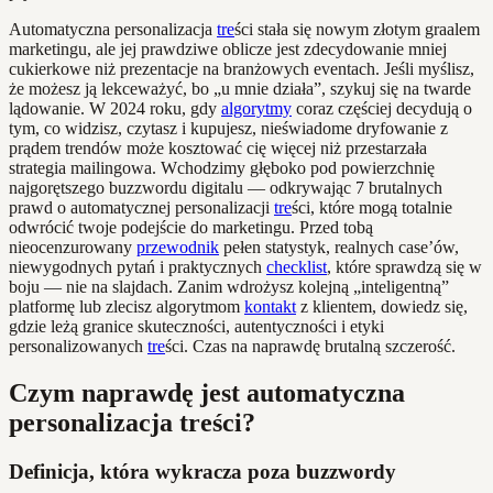
Automatyczna personalizacja
tre
ści stała się nowym złotym graalem
marketingu, ale jej prawdziwe oblicze jest zdecydowanie mniej
cukierkowe niż prezentacje na branżowych eventach. Jeśli myślisz,
że możesz ją lekceważyć, bo „u mnie działa”, szykuj się na twarde
lądowanie. W 2024 roku, gdy
algorytmy
coraz częściej decydują o
tym, co widzisz, czytasz i kupujesz, nieświadome dryfowanie z
prądem trendów może kosztować cię więcej niż przestarzała
strategia mailingowa. Wchodzimy głęboko pod powierzchnię
najgorętszego buzzwordu digitalu — odkrywając 7 brutalnych
prawd o automatycznej personalizacji
tre
ści, które mogą totalnie
odwrócić twoje podejście do marketingu. Przed tobą
nieocenzurowany
przewodnik
pełen statystyk, realnych case’ów,
niewygodnych pytań i praktycznych
checklist
, które sprawdzą się w
boju — nie na slajdach. Zanim wdrożysz kolejną „inteligentną”
platformę lub zlecisz algorytmom
kontakt
z klientem, dowiedz się,
gdzie leżą granice skuteczności, autentyczności i etyki
personalizowanych
tre
ści. Czas na naprawdę brutalną szczerość.
Czym naprawdę jest automatyczna
personalizacja treści?
Definicja, która wykracza poza buzzwordy