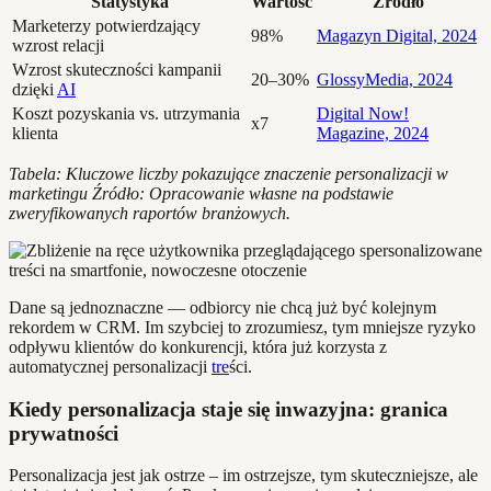
Statystyka
Wartość
Źródło
Marketerzy potwierdzający
98%
Magazyn Digital, 2024
wzrost relacji
Wzrost skuteczności kampanii
20–30%
GlossyMedia, 2024
dzięki
AI
Koszt pozyskania vs. utrzymania
Digital Now!
x7
klienta
Magazine, 2024
Tabela: Kluczowe liczby pokazujące znaczenie personalizacji w
marketingu
Źródło: Opracowanie własne na podstawie
zweryfikowanych raportów branżowych.
Dane są jednoznaczne — odbiorcy nie chcą już być kolejnym
rekordem w CRM. Im szybciej to zrozumiesz, tym mniejsze ryzyko
odpływu klientów do konkurencji, która już korzysta z
automatycznej personalizacji
tre
ści.
Kiedy personalizacja staje się inwazyjna: granica
prywatności
Personalizacja jest jak ostrze – im ostrzejsze, tym skuteczniejsze, ale