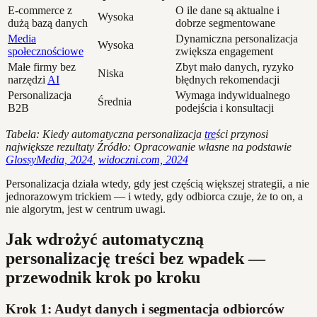
E-commerce z
O ile dane są aktualne i
Wysoka
dużą bazą danych
dobrze segmentowane
Media
Dynamiczna personalizacja
Wysoka
społecznościowe
zwiększa engagement
Małe firmy bez
Zbyt mało danych, ryzyko
Niska
narzędzi
AI
błędnych rekomendacji
Personalizacja
Wymaga indywidualnego
Średnia
B2B
podejścia i konsultacji
Tabela: Kiedy automatyczna personalizacja
tre
ści przynosi
największe rezultaty
Źródło: Opracowanie własne na podstawie
GlossyMedia, 2024
,
widoczni.com, 2024
Personalizacja działa wtedy, gdy jest częścią większej strategii, a nie
jednorazowym trickiem — i wtedy, gdy odbiorca czuje, że to on, a
nie algorytm, jest w centrum uwagi.
Jak wdrożyć automatyczną
personalizację treści bez wpadek —
przewodnik krok po kroku
Krok 1: Audyt danych i segmentacja odbiorców