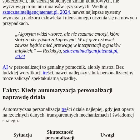
społecznych, nie śledzą subtelnych zmian kulturowych, nie
wyczuwają ironii ani niuansów językowych. Według
sztucznainteligencjatemat.pl, 2024
, nawet najlepsze systemy
wymagają nadzoru człowieka i nieustannego uczenia się na nowych
przypadkach.
„Algorytm widzi wzorce, ale nie rozumie emocji, które
stoją za decyzjami zakupowymi. W tej grze człowiek
zawsze będzie mieć przewagę w interpretacji sygnałów
miękkich.” — Redakcja,
sztucznainteligencjatemat.pl,
2024
AI
w personalizacji to genialny pomocnik, ale zły mistrz. Bez
ludzkiej weryfikacji
tre
ści, nawet najlepszy silnik personalizacyjny
może zaliczyć spektakularną wpadkę.
Fakty: Kiedy automatyzacja personalizacji
naprawdę działa
Automatyczna personalizacja
tre
ści działa najlepiej, gdy jest oparta
na rzetelnych danych, transparentnych mechanizmach i świadomej
strategii.
Skuteczność
Sytuacja
Uwagi
personalizacji