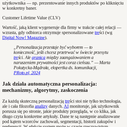
użytkownika — np. prezentowanie innych produktów po kliknięciu
w konkretny baner.
Customer Lifetime Value (CLV)
Wartość, jaką klient wygeneruje dla firmy w trakcie całej relacji —
wzrasta, gdy odbiorca otrzymuje spersonalizowane
tre
ści (wg
Digital Now! Magazine
).
„Personalizacja przestaje być wyborem — to
konieczność, jeśli chcesz przetrwać w świecie przesytu
tre
ści. Ale
granica
między zaangażowaniem a
naruszeniem prywatności jest coraz cieńsza.” — Marta
Pokutycka-Mądrała, ekspertka ds. komunikacji,
PRoto.pl, 2024
Jak działa automatyczna personalizacja:
mechanizmy, algorytmy, zaskoczenia
Za każdą skuteczną personalizacją
tre
ści stoi nie tylko technologia,
ale i cała filozofia
analizy
danych.
AI
monitoruje, jak użytkownik
porusza się po stronie, jakie produkty przegląda, w co klika, jak
długo czyta konkretne artykuły. Dane te są następnie analizowane
pod kątem wzorców zachowań, segmentacji, historii zakupów i
preferencji. W efekcie system może w czasie rzeczywistym