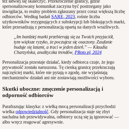
też łatwiej się skaleczyć. Przekroczenie granicy, gdzie
spersonalizowany komunikat zaczyna być postrzegany jako
inwigilacja, to realny problem zgłaszany przez coraz większą liczbę
odbiorców. Według badań
SARE, 2023
, rośnie liczba
użytkowników rezygnujących z subskrypcji lub blokujących marki,
które przesadzają z personalizacją opartą na danych wrażliwych.
„Im bardziej marki przebierają się za Twoich przyjaciół,
tym większe ryzyko, że poczujesz się osaczony. Zaufanie
buduje się latami, a traci w jeden dzień.” — Klaudia
Charzyńska, analityczka trendów,
PRoto.pl, 2024
Personalizacja przestaje działać, kiedy odbiorca czuje, że jego
prywatność została naruszona. Tę cienką granicę przekraczają
najczęściej marki, które nie pytają o zgodę, nie wyjaśniają
mechanizmów działań ani nie zostawiają możliwości wyboru.
Skutki uboczne: zmęczenie personalizacją i
odporność odbiorców
Parafrazując klasyka: z wielką mocą personalizacji przychodzi
wielka
odpowiedzialność
. Gdy personalizacja staje się zbyt
nachalna lub przewidywalna, odbiorcy uczą się ją ignorować —
albo wręcz reagować agresywnie.